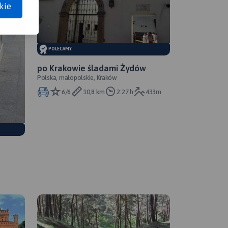
kie
POLECAMY
po Krakowie śladami Żydów
Polska, małopolskie, Kraków
6/6
10,8 km
2:27 h
433m