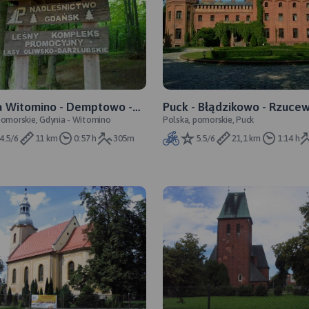
a Witomino - Demptowo -
Puck - Błądzikowo - Rzucew
pomorskie, Gdynia - Witomino
Polska, pomorskie, Puck
ino
Osłonino - Żelistrzewo -
Błądzikowo - Puck
4.5/6
11 km
0:57 h
305m
5.5/6
21,1 km
1:14 h