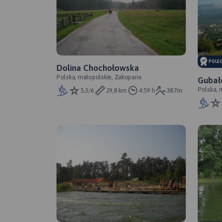
POLE
Dolina Chochołowska
Polska, małopolskie, Zakopane
Gubał
Polska, 
5.3/6
29,8 km
4:59 h
387m