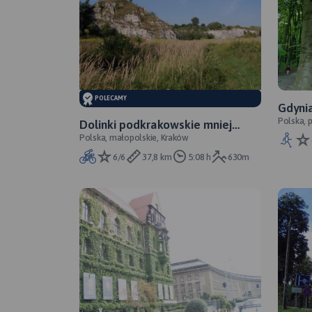
POLECAMY
Gdyni
Polska, 
Witom
Dolinki podkrakowskie mniej
Polska, małopolskie, Kraków
znane
6/6
37,8 km
5:08 h
630m