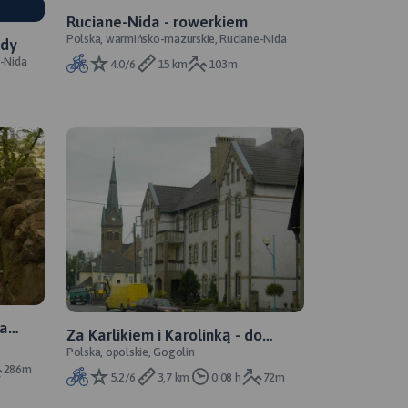
Ruciane-Nida - rowerkiem
Polska, warmińsko-mazurskie, Ruciane-Nida
idy
-Nida
4.0/6
15 km
103m
wa
Za Karlikiem i Karolinką - do
Polska, opolskie, Gogolin
Gogolina
 św.
286m
5.2/6
3,7 km
0:08 h
72m