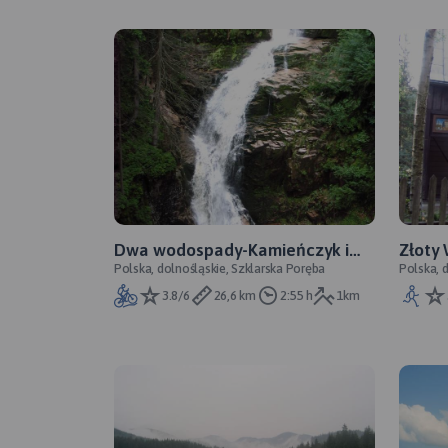
Dwa wodospady-Kamieńczyk i
Złoty
Polska, dolnośląskie, Szklarska Poręba
Polska, 
Szklarka
Śmierc
3.8/6
26,6 km
2:55 h
1km