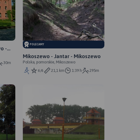
POLECAMY
o -
Mikoszewo - Jantar - Mikoszewo
Polska, pomorskie, Mikoszewo
30m
6/6
21,1 km
1:39 h
295m