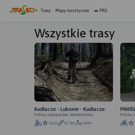
Trasy
Mapy turystyczne
PRO
Wszystkie trasy
Kudłacze - Lubomir - Kudłacze
PAWEŁ
Polska, małopolskie, Windentówka
Polska, 
- z K
Krzanowi
3.6/6
8,7 km
347m