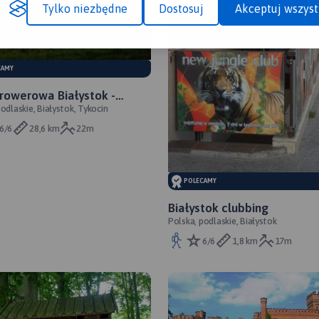
Tylko niezbędne
Dostosuj
Akceptuj wszyst
CAMY
rowerowa Białystok -
odlaskie, Białystok, Tykocin
usy
6/6
28,6 km
22m
POLECAMY
Białystok clubbing
Polska, podlaskie, Białystok
6/6
1,8 km
17m