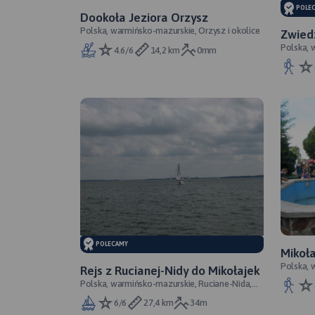
POLE
Dookoła Jeziora Orzysz
Polska, warmińsko-mazurskie, Orzysz i okolice
Zwied
Polska, 
4.6/6
14,2 km
0mm
POLECAMY
Mikoła
Polska, 
Rejs z Rucianej-Nidy do Mikołajek
Polska, warmińsko-mazurskie, Ruciane-Nida,
Mikołajki
6/6
27,4 km
34m