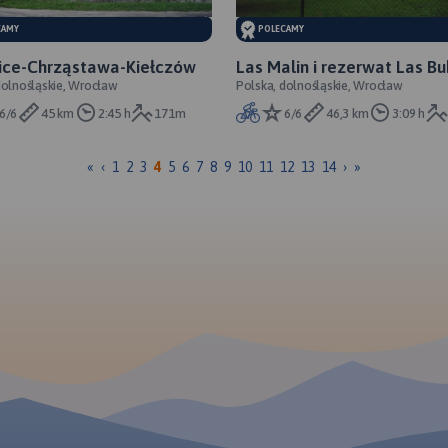
CAMY
POLECAMY
ice-Chrząstawa-Kiełczów
Las Malin i rezerwat Las B
dolnośląskie, Wrocław
Polska, dolnośląskie, Wrocław
6/6
45 km
2:45 h
171m
6/6
46,3 km
3:09 h
«
‹
1
2
3
4
5
6
7
8
9
10
11
12
13
14
›
»