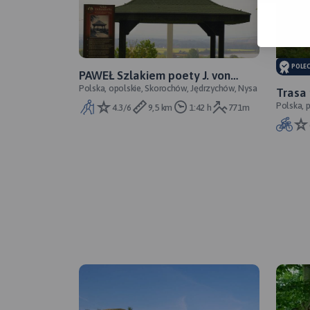
POLE
PAWEŁ Szlakiem poety J. von
Polska, opolskie, Skorochów, Jędrzychów, Nysa
Eichendorffa - do Skorochowa i na
Trasa 
Riwierę nad Jez. Nyskim
Polska, p
Kierm
4.3/6
9,5 km
1:42 h
771m