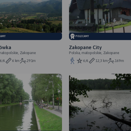
CAMY
POLECAMY
ówka
Zakopane City
małopolskie, Zakopane
Polska, małopolskie, Zakopane
6/6
6 km
291m
6/6
12,3 km
169m