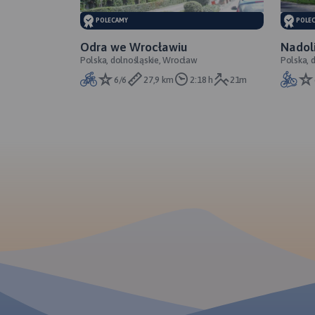
POLECAMY
POLE
Odra we Wrocławiu
Nadol
Polska, dolnośląskie, Wrocław
Polska, 
6/6
27,9 km
2:18 h
21m