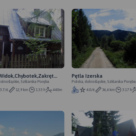
 Widok,Chybotek,Zakręt
Pętla Izerska
dolnośląskie, Szklarska Poręba
Polska, dolnośląskie, Szklarska Poręba
i
3.7/6
12,9 km
1:33 h
440m
4.0/6
36,6 km
3:17 h