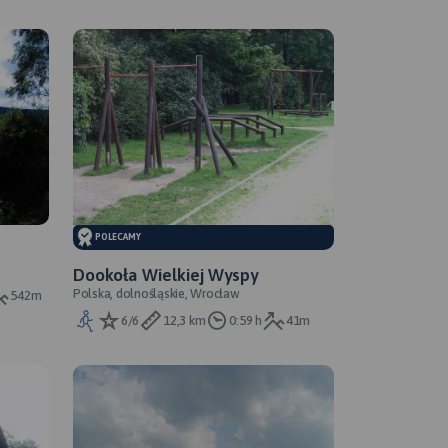
POLECAMY
Dookoła Wielkiej Wyspy
Polska, dolnośląskie, Wrocław
542m
6/6
12,3 km
0:59 h
41m