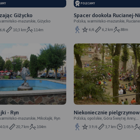
POLECAMY
CAMY
Spacer dookoła Rucianej-N
zając Giżycko
Polska, warmińsko-mazurskie, Ruciane
warmińsko-mazurskie, Giżycko
6/6
6,2 km
88m
6/6
10,3 km
114m
jki - Ryn
Niekoniecznie pielgrzymo
warmińsko-mazurskie, Mikołajki, Ryn
Polska, opolskie, Góra Świętej Anny,
przeprawa przez stromizny
Zdzieszowice
Masywu Chełmskiego - Góry
4.0/6
20,7 km
104m
3.9/6
3,7 km
1:05 h
Anny