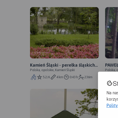
Kamień Śląski - perełka śląskich
PAWEŁ
Polska, opolskie, Kamień Śląski
Polska, 
wsi na Opolszczyźnie
przed
Opaws
5.2/6
4 km
0:43 h
236m
S
c
Na na
korzys
Polit