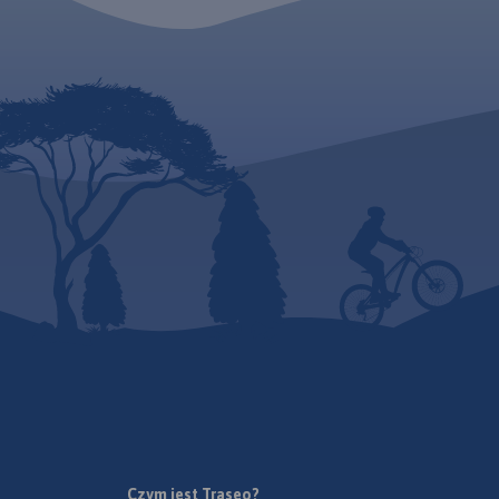
gminami. Szczególnie
Mapa przedstawia o
atrakcyjne miejsca zaznaczono
Ziemi Kłodzkiej z n
żółtą ramką. Podano aktualne
pętlami Singletrack'
przebiegi szlaków pieszych,
Rowerowe trasy zos
rowerowych i kajakowych,
wytyczone przy wsp
łącznie z kilometrażem, co
Stowarzyszeniem G
pozwala łatwiej zaplanować
Kłodzkiej. Na mapie
wycieczkę. Na mapie
oznaczono przebieg 
zaznaczono przebieg Szlaku
z ich infrastrukturą 
Czarownic oraz Szlaku św.
naprawcze, stacje 
Jakuba.
e-bików, wiaty
wypoczynkowe,serw
rowerowe, punkty d
Czym jest Traseo?