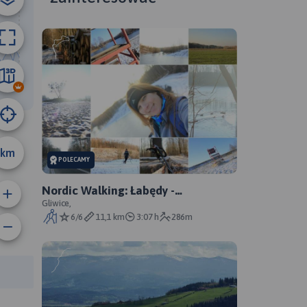
9.5 km
km
POLECAMY
Nordic Walking: Łabędy -
Czechowice jezioro - Hałdy - Łabędy
Gliwice,
6/6
11,1 km
3:07 h
286m
anie trasy:
a trasy: