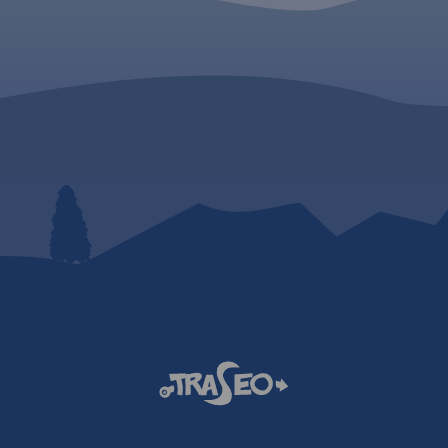
widoczny z wielu punktów
bszar
widokowych oraz wyższych
aniesionymi
miejsc w promieniu nawet
ów.
kilkuset kilometrów, nie tylko
tały
Czech, ale również południowo
ółpracy ze
zachodnich województw:
min Ziemi
opolskiego czy dolnośląskiego.
Góry Złote to jedno z
pętli wraz
najdłuższym pasm Sudetów,
(stacje
rozciągające się z Przełęczy
ładowania
Kłodzkiej na północnym
zachodzie, aż do Przełęczy
isy
Ramzovskiej. Tereny Gór
ostępowe).
Złotych są słabo zaludnione i
bardzo atrakcyjne dla turystyki
pieszej oraz narciarskiej.
Najsłynniejszą atrakcją regionu
jest dawna podziemna
kopalnia złota i arsenu w
Złotym Stoku.