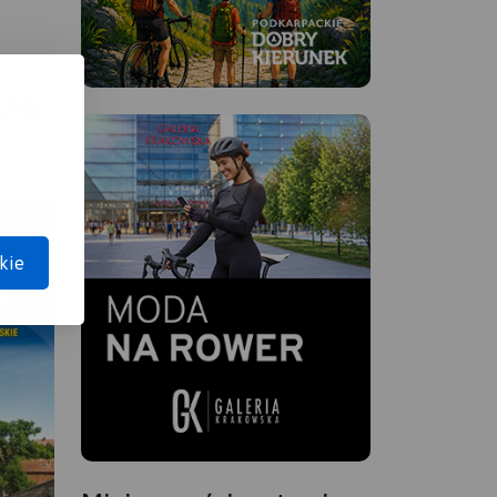
ą i
APA
kie