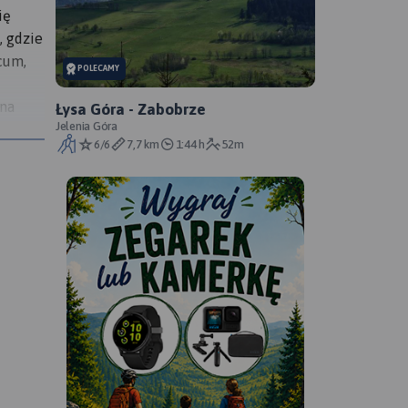
ię
, gdzie
cum,
POLECAMY
 na
Łysa Góra - Zabobrze
Jelenia Góra
awno na
6/6
7,7 km
1:44 h
52m
raz na
.
byliśmy
jest
 w
ortem
owstało
i