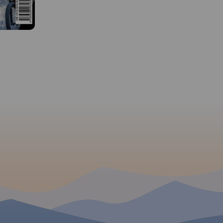
: od
Mapa przedstawia dwa
Na mapie Przedgórza
a północ do
niewielkie pod względem
Sudeckiego zaznaczon
iowa.
wysokości pasma górskie
informacje przydatne tu
ra
Sudetów rozciągające się na
jak zabytki, noclegi, gra
dne każdemu
granicy Polski i Czech, na
obszarów chronionych.
enie
pograniczu Moraw i Śląska. W
miejscowościach opisa
clegową
Jesionikach najbardziej
nazwy ulic. Podano akt
tkich
rozpoznawalnym szczytem jest
przebiegi szlaków piesz
cieżek
Pradziad (1491 m n.p.m.)
rowerowych, narciarskic
znajdujący się w paśmie
konnych, łącznie z
odnych
górskim Wysokiego Jesionika,
kilometrażem, co pozwo
w. Dla
stanowiący jednocześnie
łatwiej zaplanować wyc
odano ich
najwyższy szczyt Śląska
Przy szlakach pieszych
sana na
Czeskiego, Górnego Śląska i
także orientacyjny czas
na z
Moraw i całych Sudetów
przejścia. Zaznaczono 
Wschodnich. Na jego szczycie
narciarskie i trasy zjaz
ustawiona jest
Ukształtowanie terenu
charakterystyczna wieża
pokazano przy pomocy
 W
telewizyjna przypominająca
warstwic o cięciu co 20 
kształtem rakietę kosmiczną.
Wierzchołek jest dobrze