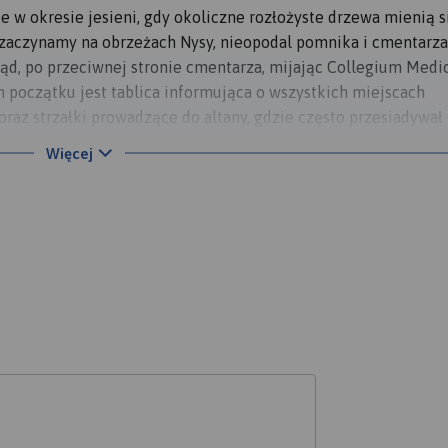
e w okresie jesieni, gdy okoliczne rozłożyste drzewa mienią s
ę zaczynamy na obrzeżach Nysy, nieopodal pomnika i cmentarza
ąd, po przeciwnej stronie cmentarza, mijając Collegium Medi
m początku jest tablica informująca o wszystkich miejscach
raz strzałki prowadzące do altany, gdzie często przesiadywał
asą podchodząc po piaszczystej ścieżce do samej altany, nied
Więcej
widok na Jez. Nyskie z plażą, jachtami i łodziami rybackimi o
i po lewej stronie - rozległe pola z żółto kwitnącym rzepakiem
, lecz kierujemy się w przeciwną stronę do tej, z której przy
owych obrzeży Nysy. Stamtąd wspinamy się do góry do ul.
 - sztuczny zbiornik, mający uchronić Nysę przed powodzią - 
cowości na trasie do Otmuchowa (6 km przed nim) do skrętu
zywana jest tu plaża z ośrodkiem wodnym i wypoczynkowym i p
 i wiele miejsc noclegowych wokół, a samo jezioro, stworzone
elu gatunków ptaków wędrownych i łowiskiem m.in. sandaczy. P
OR (Nyskim Ośrodku Rekreacji) wchodzimy na wał wokół jeziora 