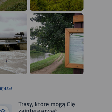
4.3/6
m
ributors
Trasy, które mogą Cię
zainteresować