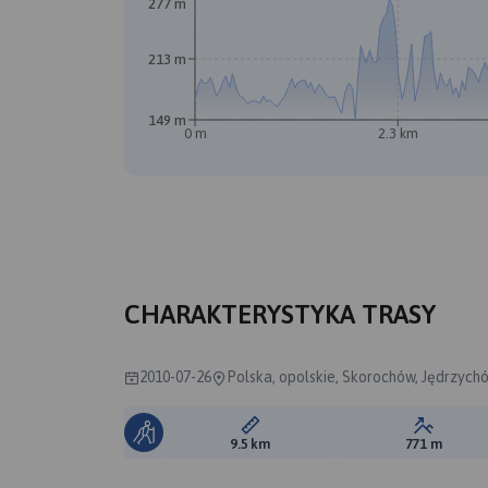
277 m
213 m
149 m
0 m
2.3 km
CHARAKTERYSTYKA TRASY
2010-07-26
Polska, opolskie, Skorochów, Jędrzych
Długość trasy:
Suma prz
9.5 km
771 m