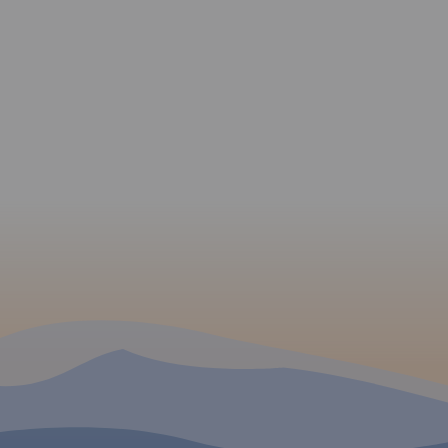
o
ryście,
nice
 W
no
ualne
ych,
h i
li
ieczkę.
 podano
wyciągi
dowe.
m.