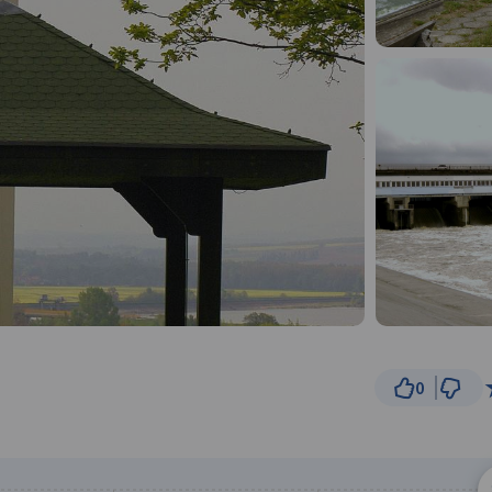
0
500 
© Traseo Map
© OpenMapTiles
© OpenStreetMap cont