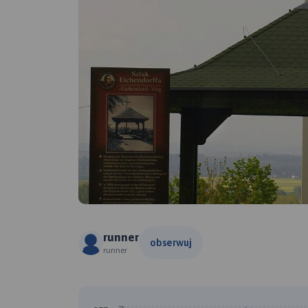
runner
obserwuj
runner