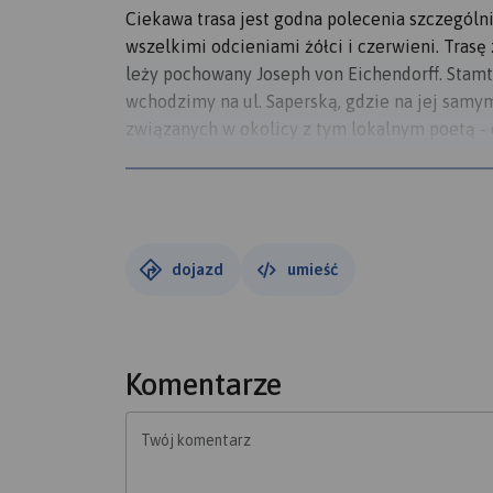
Ciekawa trasa jest godna polecenia szczególni
wszelkimi odcieniami żółci i czerwieni. Tras
leży pochowany Joseph von Eichendorff. Stamt
wchodzimy na ul. Saperską, gdzie na jej samy
związanych w okolicy z tym lokalnym poetą - o
okolicznym wzgórzu. Idziemy ok. 1,2 km tą tr
nowo zbudowanej, skąd rozciąga się wspaniały 
Góry Opawskie w tle, wał nad jeziorem i w dal
Schodzimy z altany do drogi u podnóża wzgórza
i dochodzimy do końca - do Jędrzychowa, will
dojazd
umieść
Otmuchowskiej, skąd widok na jezioro i zaporę
równie imponujący.
Otmuchowską docieramy do Skorochowa, miejs
lewo w stronę wału i Nyskiej Riwiery, jak na
Komentarze
jachtowym. Kąpielisko oferuje szereg atrakcji
sztucznie na Nysie Kłodzkiej, jest ostoją wi
Twój komentarz
w 1971 r. i ma 22 km kw. powierzchni.
Od strony lodziarni i zejścia na plażę przy N