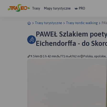
Trasy
Mapy turystyczne
PRO
Trasy turystyczne
Trasy nordic walking
PAW
PAWEŁ Szlakiem poety 
Eichendorffa - do Skor
Riwierę nad Jez. Nysk
9.5 km
1 h 42 min
771 m
762 m
Polska, opolskie