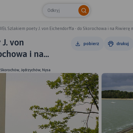
Odkryj
EŁ Szlakiem poety J. von Eichendorffa - do Skorochowa i na Riwierę 
J. von
pobierz
drukuj
ochowa i na
im
, Skorochów, Jędrzychów, Nysa