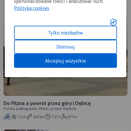
spersonalizowane treści i analizować ruch.
Polityka cookies
Tylko niezbędne
Dostosuj
Akceptuj wszystkie
Do Pilzna a powrót przez góry i Dębicę
Polska, podkarpackie, Mielec, powiat mielecki
3.3/6
104 km
7:33 h
677m