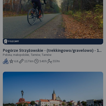
POLECAMY
Pogórze Strzyżowskie - (trekkingowo/gravelowo) - 115
Polska, małopolskie, Tarnów, Tarnów
km
6/6
117 km
5:40 h
557m