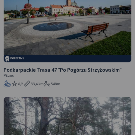
POLECAMY
Podkarpackie Trasa 47 "Po Pogórzu Strzyżowskim"
Pilzno
6/6
33,4 km
548m