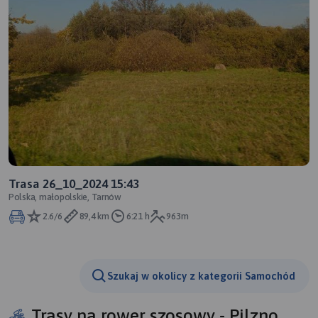
Trasa 26_10_2024 15:43
Polska, małopolskie, Tarnów
2.6/6
89,4 km
6:21 h
963m
Szukaj w okolicy z kategorii Samochód
Trasy na rower szosowy - Pilzno