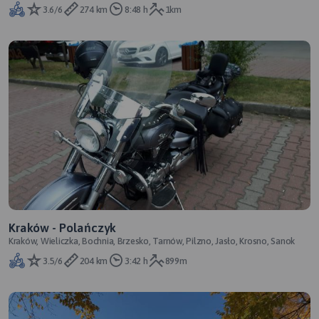
3.6/6
274 km
8:48 h
1km
Kraków - Polańczyk
Kraków, Wieliczka, Bochnia, Brzesko, Tarnów, Pilzno, Jasło, Krosno, Sanok
3.5/6
204 km
3:42 h
899m