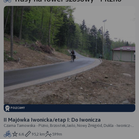
POLECAMY
II Majówka Iwonicka/etap I: Do Iwonicza
Czarna Tarnowska - Pizno, Brzostek,Jasło, Nowy Żmigród, Dukla - Iwonicz-
Zdrój
6/6
95,2 km
599m