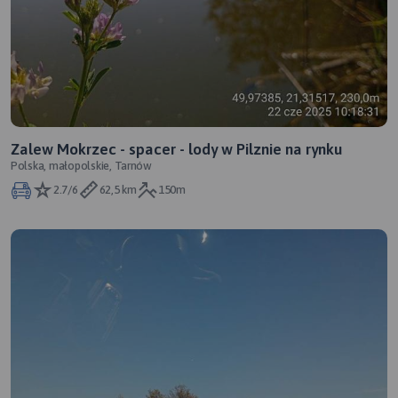
Zalew Mokrzec - spacer - lody w Pilznie na rynku
Polska, małopolskie, Tarnów
2.7/6
62,5 km
150m