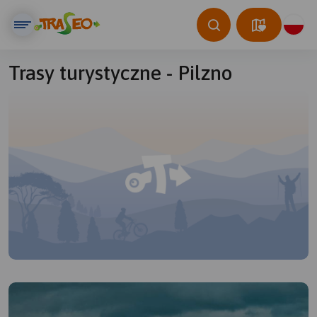
Trasy turystyczne - Pilzno
© Traseo Map
© OpenMapTiles
© OpenStreetMap contributors