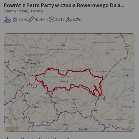
Powrót z Petro Party w czasie Rowerowego Dnia
Czarna, Pilzno, Tarnów
Kobiet
3.9/6
41,4 km
2:51 h
829m