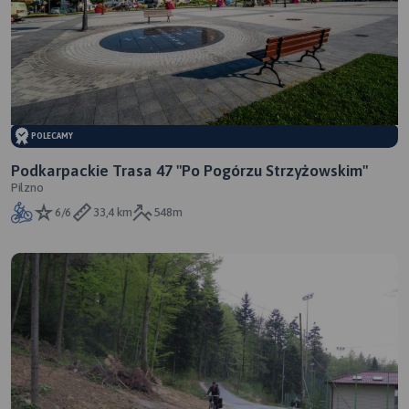
POLECAMY
Podkarpackie Trasa 47 "Po Pogórzu Strzyżowskim"
Pilzno
6/6
33,4 km
548m