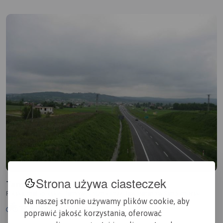
Strona używa ciasteczek
Tarnów
Polska, małopolskie, Tarnów - Pilzno, Przecław, Baranów Sandomierski -
Na naszej stronie używamy plików cookie, aby
Tarnobrzeg
4.1/6
124 km
194m
poprawić jakość korzystania, oferować