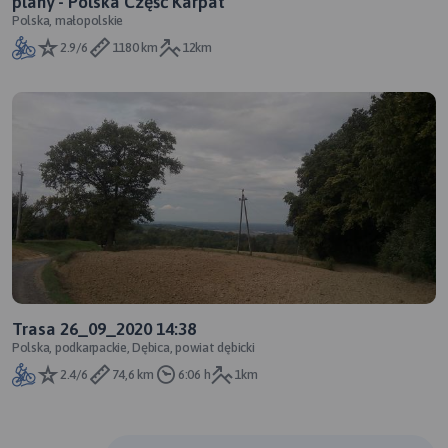
plany - Polska Część Karpat
Polska, małopolskie
2.9/6
1180 km
12km
Trasa 26_09_2020 14:38
Polska, podkarpackie, Dębica, powiat dębicki
2.4/6
74,6 km
6:06 h
1km