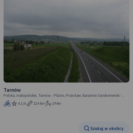
Tarnów
Polska, małopolskie, Tarnów - Pilzno, Przecław, Baranów Sandomierski -
Tarnobrzeg
4.1/6
124 km
194m
Szukaj w okolicy