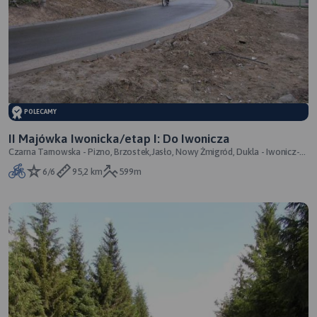
POLECAMY
II Majówka Iwonicka/etap I: Do Iwonicza
Czarna Tarnowska - Pizno, Brzostek,Jasło, Nowy Żmigród, Dukla - Iwonicz-
Zdrój
6/6
95,2 km
599m