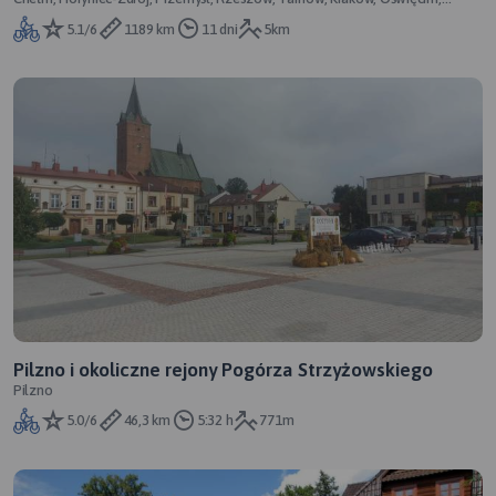
Racibórz, Kędzierzyn-Koźle, Głuc
5.1/6
1189 km
11 dni
5km
Pilzno i okoliczne rejony Pogórza Strzyżowskiego
Pilzno
5.0/6
46,3 km
5:32 h
771m