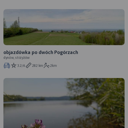
objazdówka po dwóch Pogórzach
dynów, strzyżów
3.2/6
282 km
2km