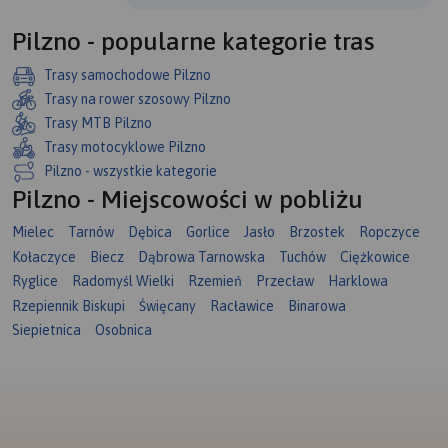
Pilzno - popularne kategorie tras
Trasy samochodowe Pilzno
Trasy na rower szosowy Pilzno
Trasy MTB Pilzno
Trasy motocyklowe Pilzno
Pilzno - wszystkie kategorie
Pilzno - Miejscowości w pobliżu
Mielec
Tarnów
Dębica
Gorlice
Jasło
Brzostek
Ropczyce
Kołaczyce
Biecz
Dąbrowa Tarnowska
Tuchów
Ciężkowice
Ryglice
Radomyśl Wielki
Rzemień
Przecław
Harklowa
Rzepiennik Biskupi
Święcany
Racławice
Binarowa
Siepietnica
Osobnica