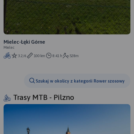
Mielec-Łęki Górne
Mielec
3.2/6
100 km
8:41 h
528m
Szukaj w okolicy z kategorii Rower szosowy
Trasy MTB - Pilzno