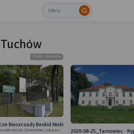
Odkryj
- Tuchów
© Tras
Źródło: Wikipedia
ze Bieszczady Beskid Niski
 Szczebrzeszyn, Zwierzyniec, Lubycza,
2020-08-25_Tarnowiec - Ryg