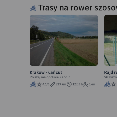
Trasy na rower szos
Kraków - Łańcut
Rajd r
Polska, małopolskie, Łańcut
Skrzysz
4.6/6
219 km
12:03 h
1km