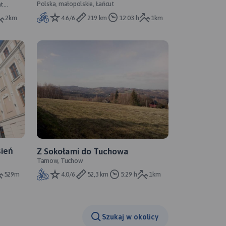
Polska, małopolskie, Łańcut
at
4.6/6
219 km
12:03 h
1km
2km
sień
Z Sokołami do Tuchowa
Tarnow, Tuchow
529m
4.0/6
52,3 km
5:29 h
1km
Szukaj w okolicy