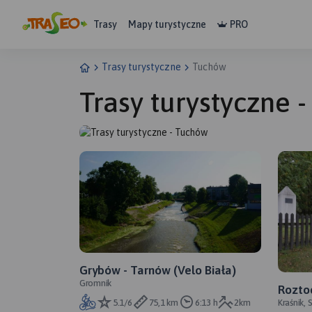
Trasy
Mapy turystyczne
PRO
Trasy turystyczne
Tuchów
Trasy turystyczne 
Grybów - Tarnów (Velo Biała)
Gromnik
Roztoc
Kraśnik,
5.1/6
75,1 km
6:13 h
2km