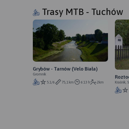
Trasy MTB - Tuchów
Grybów - Tarnów (Velo Biała)
Gromnik
Roztoc
Kraśnik,
5.1/6
75,1 km
6:13 h
2km
Hrebenne
Krościen