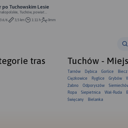
r po Tuchowskim Lesie
małopolskie, Tuchów, powiat
i
3.6/6
3,5 km
1:11 h
0mm
egorie tras
Tuchów - Miej
Tarnów
Dębica
Gorlice
Biecz
Ciężkowice
Ryglice
Grybów
W
Żabno
Odporyszów
Siemiechó
Ropa
Siepietnica
Wał-Ruda
Święcany
Bielanka