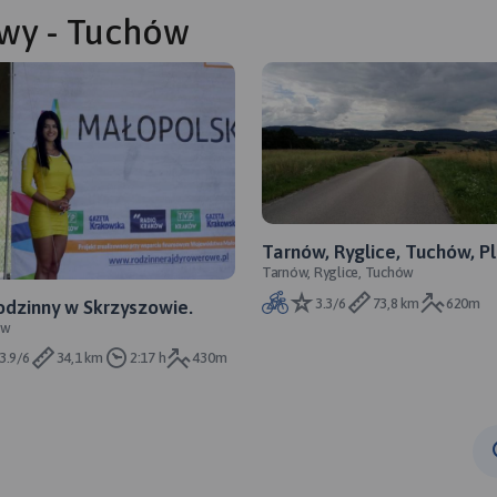
owy - Tuchów
Tarnów, Ryglice, Tuchów, Pl
Tarnów, Ryglice, Tuchów
Tarnów
3.3/6
73,8 km
620m
odzinny w Skrzyszowie.
ów
3.9/6
34,1 km
2:17 h
430m