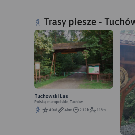
Trasy piesze - Tuchó
Tuchowski Las
Polska, małopolskie, Tuchów
4.0/6
4 km
2:12 h
113m