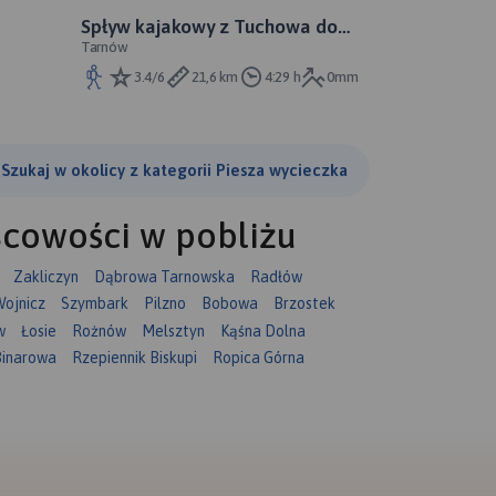
Spływ kajakowy z Tuchowa do
Tarnów
Tarnowa
3.4/6
21,6 km
4:29 h
0mm
Szukaj w okolicy z kategorii Piesza wycieczka
scowości w pobliżu
Zakliczyn
Dąbrowa Tarnowska
Radłów
ojnicz
Szymbark
Pilzno
Bobowa
Brzostek
w
Łosie
Rożnów
Melsztyn
Kąśna Dolna
Binarowa
Rzepiennik Biskupi
Ropica Górna