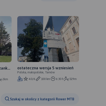
ostateczna wersja 5 wzniesień
zanka-
Polska, małopolskie, Tarnów
Chata
4.0/6
100 km
6:30 h
529m
2km
Szukaj w okolicy z kategorii Rower MTB