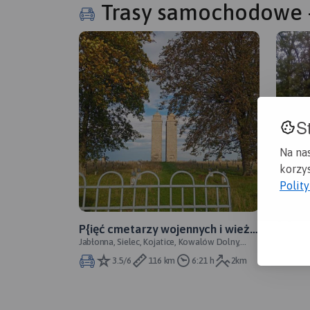
Trasy samochodowe 
S
Na na
korzys
Tarnów
Polit
Tarnów
powro
P{ięć cmetarzy wojennych i wieża
Jabłonna, Sielec, Kojatice, Kowalów Dolny,
widokowa
Młodnik, Veverčácka dolina, Krížovany, Tyczyn,
3.5/6
116 km
6:21 h
2km
Beharovce,