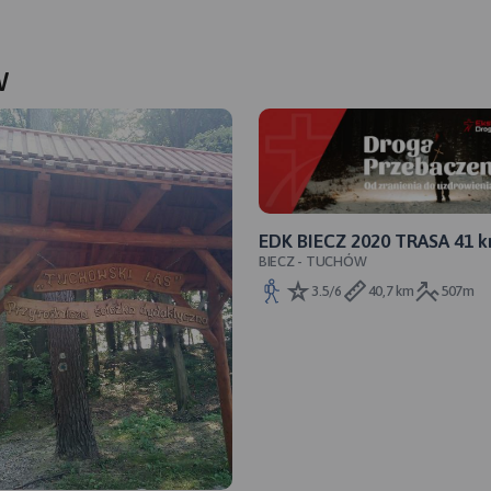
w
EDK BIECZ 2020 TRASA 41 
BIECZ - TUCHÓW
BIECZ - TUCHÓW
3.5/6
40,7 km
507m