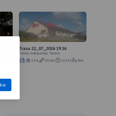
Trasa 22_07_2026 19:36
Polska, małopolskie, Tarnów
2.9/6
232 km
11:33 h
3km
4km
kie