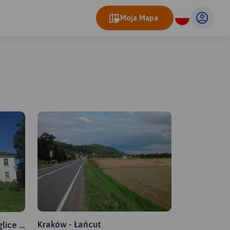
Moja Mapa
eo Map
© OpenMapTiles
© OpenStreetMap contributors
Kraków - Łańcut
lice -