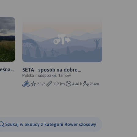
eśna,
SETA - sposób na dobre
Polska, małopolskie, Tarnów
samopoczucie
2.1/6
117 km
4:46 h
784m
Szukaj w okolicy z kategorii Rower szosowy