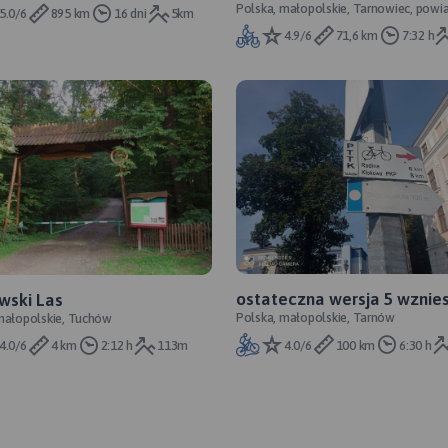
, Korczowa, Horyniec, Przemyśl,
Polska, małopolskie, Tarnowiec, powi
Tarnowiec
5.0/6
895 km
16 dni
5km
ko, Us
tarnowski
4.9/6
71,6 km
7:32 h
ostateczna wersja 5 wznie
wski Las
Polska, małopolskie, Tarnów
małopolskie, Tuchów
4.0/6
100 km
6:30 h
4.0/6
4 km
2:12 h
113m