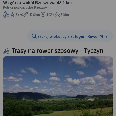
Wzgórza wokół Rzeszowa 48.2 km
Polska, podkarpackie, Rzeszów
3.6/6
47,6 km
4:02 h
546m
Szukaj w okolicy z kategorii Rower MTB
Trasy na rower szosowy - Tyczyn