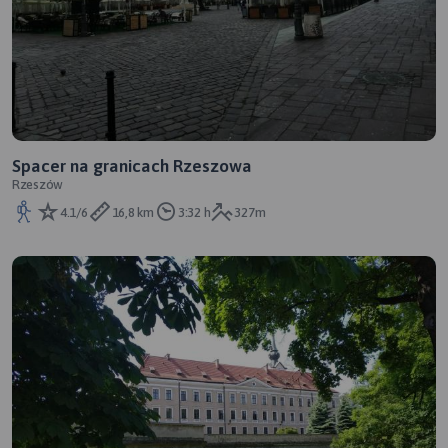
Spacer na granicach Rzeszowa
Rzeszów
4.1/6
16,8 km
3:32 h
327m