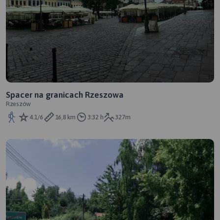
Spacer na granicach Rzeszowa
Rzeszów
4.1/6
16,8 km
3:32 h
327m