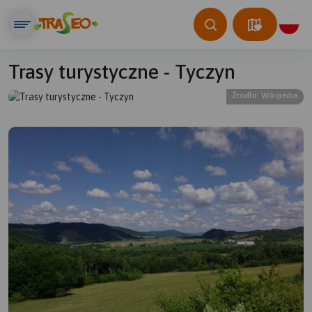
Trasy turystyczne - Tyczyn
Źródło: Wikipedia
© Traseo Map
© OpenMapTiles
© OpenStreetMap contributors