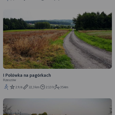
I Połówka na pagórkach
Rzeszów
2.9/6
22,3 km
2:13 h
354m