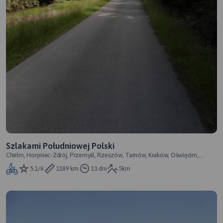
Szlakami Południowej Polski
Chełm, Horyniec-Zdrój, Przemyśl, Rzeszów, Tarnów, Kraków, Oświęcim,
Racibórz, Kędzierzyn-Koźle, Głuc
5.1/6
1189 km
11 dni
5km