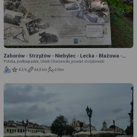
Zaborów - Strzyżów - Niebylec - Lecka - Błażowa -
Polska, podkarpackie, Glinik Charzewski, powiat strzyżowski
Borek Stary - Tyczyn
4.3/6
64,8 km
635m