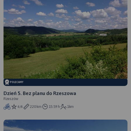
POLECAMY
Dzień 5. Bez planu do Rzeszowa
Rzeszów
6/6
220 km
15:59 h
1km