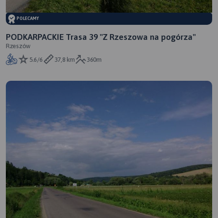
POLECAMY
PODKARPACKIE Trasa 39 "Z Rzeszowa na pogórza"
Rzeszów
5.6/6
37,8 km
360m