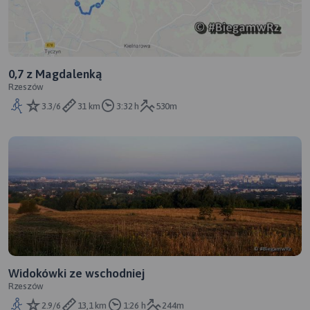
0,7 z Magdalenką
Rzeszów
3.3/6
31 km
3:32 h
530m
Widokówki ze wschodniej
Rzeszów
2.9/6
13,1 km
1:26 h
244m