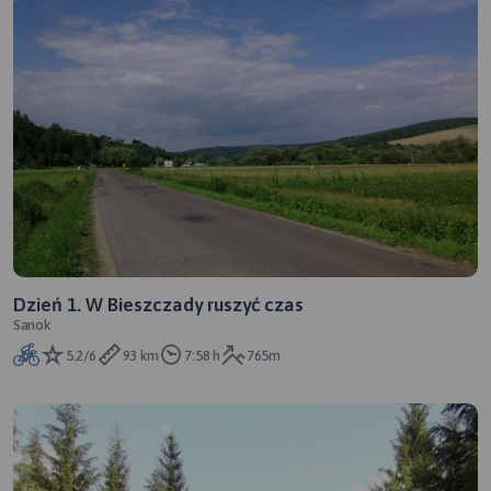
Dzień 1. W Bieszczady ruszyć czas
Sanok
5.2/6
93 km
7:58 h
765m