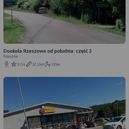
Dookoła Rzeszowa od południa: część 3
Rzeszów
3.7/6
17,1 km
335m