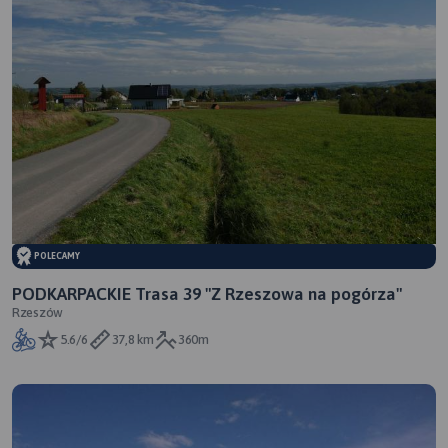
POLECAMY
PODKARPACKIE Trasa 39 "Z Rzeszowa na pogórza"
Rzeszów
5.6/6
37,8 km
360m