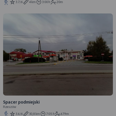
3.7/6
4 km
3:00 h
20m
Spacer podmiejski
Rzeszów
3.6/6
30,8 km
7:05 h
679m