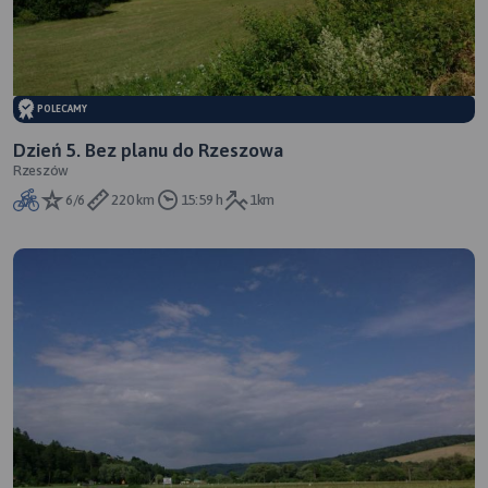
POLECAMY
Dzień 5. Bez planu do Rzeszowa
Rzeszów
6/6
220 km
15:59 h
1km