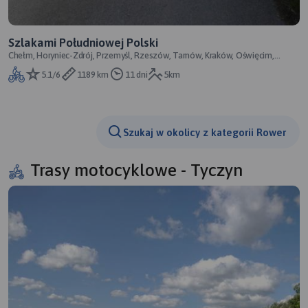
Szlakami Południowej Polski
Chełm, Horyniec-Zdrój, Przemyśl, Rzeszów, Tarnów, Kraków, Oświęcim,
Racibórz, Kędzierzyn-Koźle, Głuc
5.1/6
1189 km
11 dni
5km
Szukaj w okolicy z kategorii Rower
Trasy motocyklowe - Tyczyn