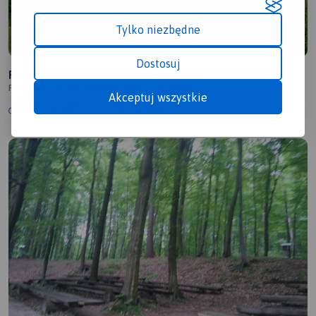
Tylko niezbędne
Dostosuj
Przez Magdalenkę wokół Rzeszowa
Rzeszów - Tyczyn, Chmielnik, Łańcut - Rzeszów
Akceptuj wszystkie
4.4/6
67,8 km
5:01 h
496m