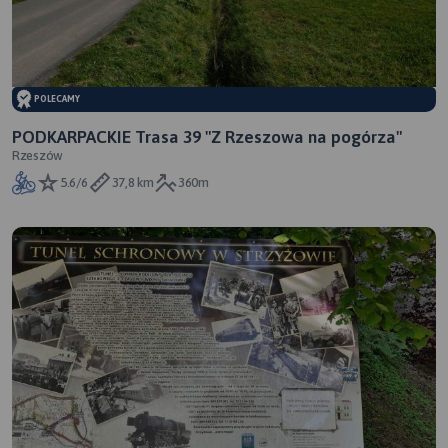
POLECAMY
PODKARPACKIE Trasa 39 "Z Rzeszowa na pogórza"
Rzeszów
5.6/6
37,8 km
360m