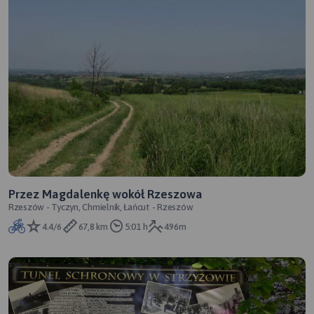
Przez Magdalenkę wokół Rzeszowa
Rzeszów - Tyczyn, Chmielnik, Łańcut - Rzeszów
4.4/6
67,8 km
5:01 h
496m