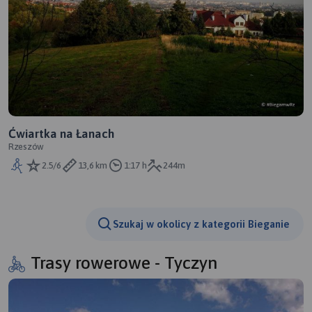
Ćwiartka na Łanach
Rzeszów
2.5/6
13,6 km
1:17 h
244m
Szukaj w okolicy z kategorii Bieganie
Trasy rowerowe - Tyczyn