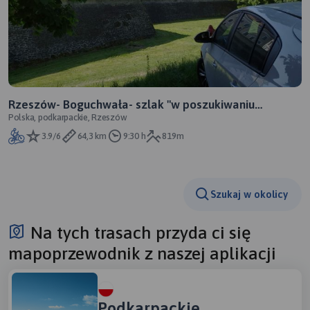
Rzeszów- Boguchwała- szlak "w poszukiwaniu
Polska, podkarpackie, Rzeszów
kurhanów"- Czudec- Babice- Lubenia- Tyczyn-
Wzgórze Matys
3.9/6
64,3 km
9:30 h
819m
Szukaj w okolicy
Na tych trasach przyda ci się
mapoprzewodnik z naszej aplikacji
Podkarpackie