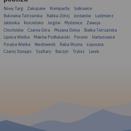
Nowy Targ
Zakopane
Krempachy
Sułkowice
Bukowina Tatrzańska
Rabka-Zdrój
Jordanów
Ludźmierz
Jabłonka
Kościelisko
Jurgów
Myślenice
Zawoja
Chochołów
Czarna Góra
Mszana Dolna
Białka Tatrzańska
Lipnica Wielka
Maków Podhalański
Poronin
Harbutowice
Poręba Wielka
Niedźwiedź
Raba Wyżna
Łopuszna
Czarny Dunajec
Szaflary
Baczyn
Trybsz
Lasek