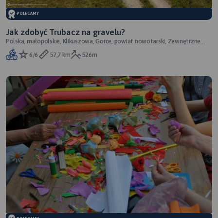
POLECAMY
Jak zdobyć Trubacz na gravelu?
Polska, małopolskie, Klikuszowa, Gorce, powiat nowotarski, Zewnętrzne
Karpaty Zachodnie, Karpaty Zac
6/6
57,7 km
526m