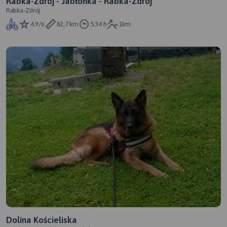
Rabka-Zdrój - Jabłonka - Rabka-Zdrój
Rabka-Zdrój
4.9/6
82,7 km
5:34 h
1km
Dolina Kościeliska