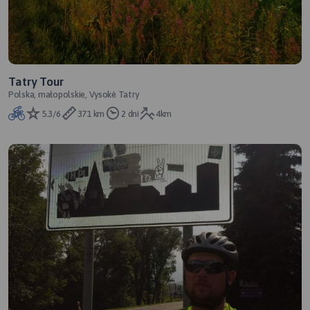
Tatry Tour
Polska, małopolskie, Vysoké Tatry
5.3/6
371 km
2 dni
4km