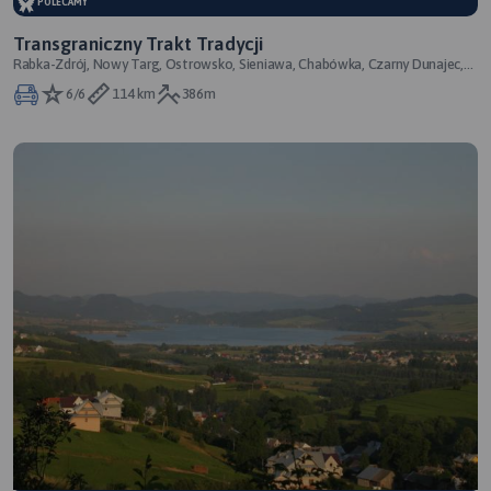
POLECAMY
Transgraniczny Trakt Tradycji
Rabka-Zdrój, Nowy Targ, Ostrowsko, Sieniawa, Chabówka, Czarny Dunajec,
Ciche, Szczawnica, Jurgów, Bu
6/6
114 km
386m