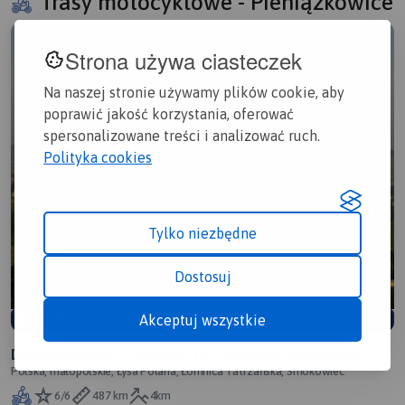
Trasy motocyklowe - Pieniążkowice
Strona używa ciasteczek
Na naszej stronie używamy plików cookie, aby
poprawić jakość korzystania, oferować
spersonalizowane treści i analizować ruch.
Polityka cookies
Tylko niezbędne
Dostosuj
Akceptuj wszystkie
POLECAMY
Droga wolności - dookoła Tatr Spiskich, wycieczka
Polska, małopolskie, Łysa Polana, Łomnica Tatrzańska, Smokowiec
motocyklowa
6/6
487 km
4km