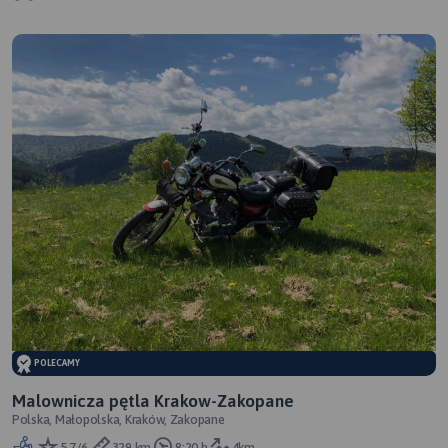
POLECAMY
Malownicza pętla Krakow-Zakopane
Polska, Małopolska, Kraków, Zakopane
5.7/6
329 km
8:20 h
4km