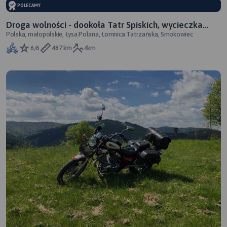
POLECAMY
Droga wolności - dookoła Tatr Spiskich, wycieczka
Polska, małopolskie, Łysa Polana, Łomnica Tatrzańska, Smokowiec
motocyklowa
6/6
487 km
4km