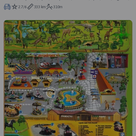
Kluszkowce, Orawka, Wiel
2.7/6
333 km
310m