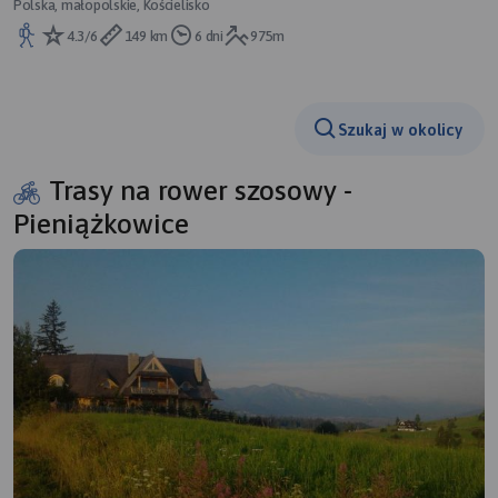
Polska, małopolskie, Kościelisko
4.3/6
149 km
6 dni
975m
Szukaj w okolicy
Trasy na rower szosowy -
Pieniążkowice