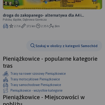
droga do zakopanego- alternatywa dla A4 i
Polska, śląskie, Dąbrowa Górnicza
zakopianki. wyjazd z zakopanego.
2.7/6
171 km
2:35 h
1km
Szukaj w okolicy z kategorii Samochód
Pieniążkowice - popularne kategorie
tras
Trasy na rower szosowy Pieniążkowice
Trasy motocyklowe Pieniążkowice
Trasy samochodowe Pieniążkowice
Pieniążkowice - wszystkie kategorie
Pieniążkowice - Miejscowości w
pobliżu