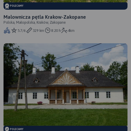
POLECAMY
Malownicza pętla Krakow-Zakopane
Polska, Małopolska, Kraków, Zakopane
5.7/6
329 km
8:20 h
4km
POLECAMY