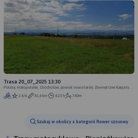
Trasa 20_07_2025 13:30
Polska, małopolskie, Chochołów, powiat nowotarski, Zewnętrzne Karpaty
Zachodnie, Karpaty Zachodnie
2.4/6
81,6 km
4:23 h
740m
Szukaj w okolicy z kategorii Rower szosowy