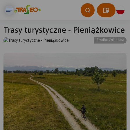
Trasy turystyczne - Pieniążkowice
Źródło: Wikipedia
© Traseo Map
© OpenMapTiles
© OpenStreetMap contributors