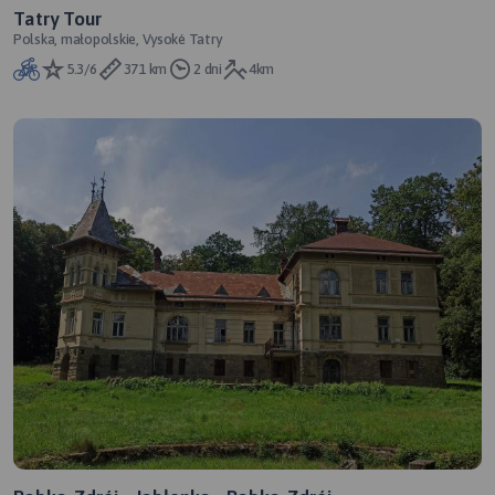
Tatry Tour
Polska, małopolskie, Vysoké Tatry
5.3/6
371 km
2 dni
4km