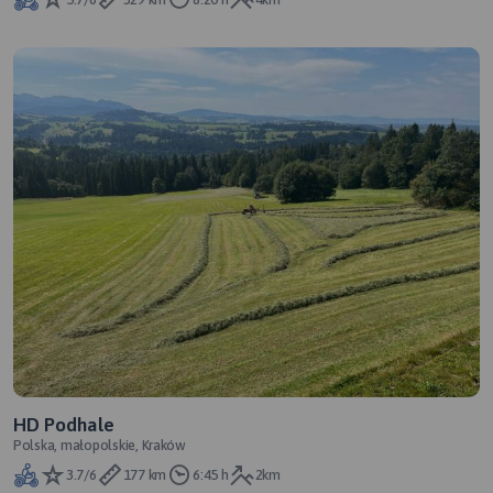
HD Podhale
Polska, małopolskie, Kraków
3.7/6
177 km
6:45 h
2km