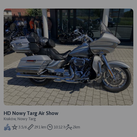
HD Nowy Targ Air Show
Kraków, Nowy Targ
3.5/6
291 km
10:12 h
2km