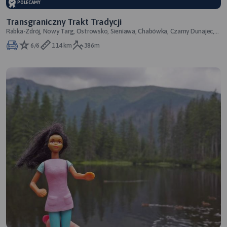
POLECAMY
Transgraniczny Trakt Tradycji
Rabka-Zdrój, Nowy Targ, Ostrowsko, Sieniawa, Chabówka, Czarny Dunajec,
Ciche, Szczawnica, Jurgów, Bu
6/6
114 km
386m