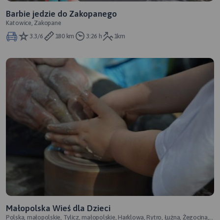
Barbie jedzie do Zakopanego
Katowice, Zakopane
3.3/6
180 km
3:26 h
1km
Małopolska Wieś dla Dzieci
Polska, małopolskie, Tylicz, małopolskie, Harklowa, Rytro, Łużna, Żegocina,