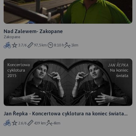
Nad Zalewem- Zakopane
Zakopane
3.7/6
97,5 km
8:10 h
1km
Jan Řepka - Koncertowa cyklotura na koniec świata
2015
2.6/6
439 km
4km