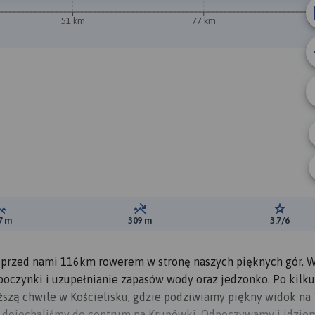
51 km
77 km
1
B
Suma przewyższeń:
Suma spadków:
Ocena t
7 m
309 m
3.7/6
 przed nami 116km rowerem w stronę naszych pięknych gór. 
poczynki i uzupełnianie zapasów wody oraz jedzonko. Po kilku
szą chwile w Kościelisku, gdzie podziwiamy piękny widok na T
ch dojechaliśmy do centrum na Krupówki. Odpoczywamy i idzie