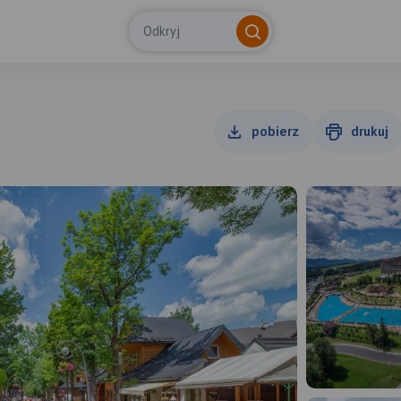
Odkryj
pobierz
drukuj