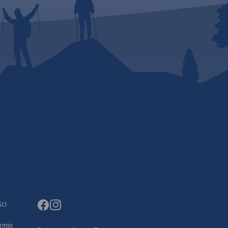
akże z
kowych,
konałej
wego
e można
seo na
k
ci
rmin