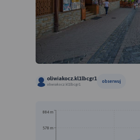
oliwiakocz.kl1lbcgr1
obserwuj
oliwiakocz.kl1lbcgr1
884 m
578 m