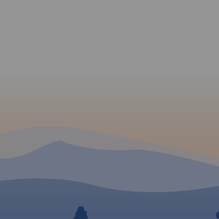
ziemie
rain
ką,
serca
u
a
cę mapy
a
 na
ark
i
owiny
y rejon
 i
najduje
ych i 45
przy
serwisy