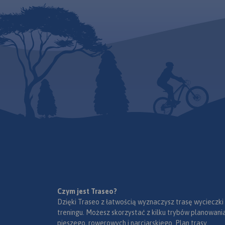
Aktualny, uzupełnio
Babiej Góry. Mapa zawiera
miasta Krakowa pr
aktualny przebieg szlaków
w skali 1:20 000.
pieszych i rowerowych wraz z
Plan prezentuje aktu
kilometrażem i orientacyjnymi
komunikacji publicz
czasami przejścia. Znajdziemy
spis wszystkich ulic
tu wszelkie atrakcje
zaznaczono sieć tra
turystyczne, infrastrukturę
rowerowych.
Rok w
turystyczną i sportową. Na
2022
mapie zaznaczono
miejscowości: Zawoja,
Jordanów, Spytkowice,
Zubrzyca Górna oraz
pogranicze polsko-słowackie.
Najbardziej interesujące
atrakcje dodatkowo
wyróżniono.
Czym jest Traseo?
Dzięki Traseo z łatwością wyznaczysz trasę wycieczki
treningu. Możesz skorzystać z kilku trybów planowania
pieszego, rowerowych i narciarskiego. Plan trasy