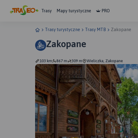
Trasy
Mapy turystyczne
PRO
Trasy turystyczne
Trasy MTB
Zakopane
Zakopane
103 km
867 m
309 m
Wieliczka, Zakopane