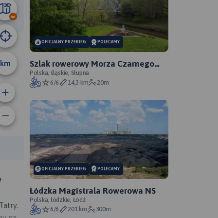
03 km
OFICJALNY PRZEBIEG
POLECAMY
km
Szlak rowerowy Morza Czarnego
Sosnowiec - oficjalny przebieg
Polska, śląskie, Słupna
6/6
14,3 km
20m
rasy:
OFICJALNY PRZEBIEG
POLECAMY
W
Łódzka Magistrala Rowerowa NS
Polska, łódzkie, Łódź
atry.
6/6
201 km
300m
my na