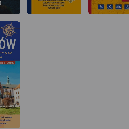
i
i Podhale
olice” to
ik dla
w
MAPA TURYSTYCZNA W
MAPA TURYSTYCZNA W
ku, którzy
APLIKACJI TRASEO
APLIKACJI TRASEO
ękniejsze
tr. Obejmuje
 wokół