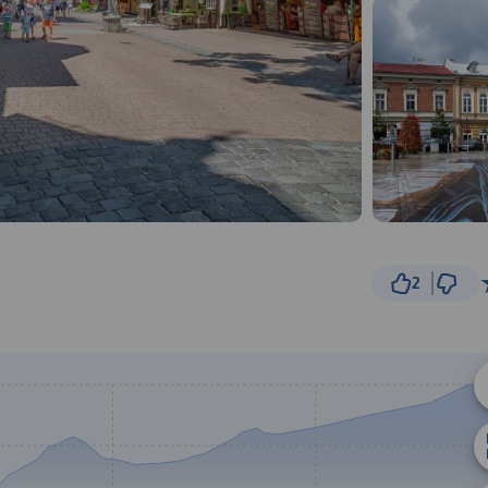
2
20 k
© Traseo Map
© OpenMapTiles
© OpenStreetMap cont
A