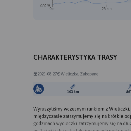
272 m
0 m
25 km
CHARAKTERYSTYKA TRASY
2023-08-27
Wieliczka, Zakopane
Długość trasy:
103 km
86
Wyruszyliśmy wczesnym rankiem z Wieliczki,
międzyczasie zatrzymujemy się na krótkie od
godzinach wycieczki zatrzymujemy się na dłuż
po 7 ciężkich i satysfakcjonujących godzina