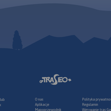
fotografie. Mapa powstała przy
Obszar ten znany jest t
ny plan
współpracy z Gorczańskim
licznych tras wspinacz
zedstawiono
Parkiem
szlaków turystycznych,
Narodowym. Mapę offline
gościnnych kwater, dos
alną sieć
można zakupić w aplikacji
kuchni regionalnej, ży
nej oraz
Traseo na urządzenia
folkloru i tradycyjnego
. Na mapie
mobilne.
Rok wydania 2020
rzemiosła. Mapę offlin
s
zakupić w aplikacji Tra
ydania
urządzenia mobilne.
Ro
wydania 2017
O nas
Polityka prywatnoś
 lub
Aplikacje
Regulamin
:
Mapoprzewodnik
Wgrywanie tras Ga