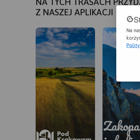
NA TYCH TRASACH PRZYD
Z NASZEJ APLIKACJI
S
Na na
korzys
Polit