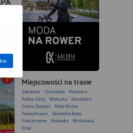
APA
kie
Miejscowości na trasie
Zakopane
Chochołów
Myślenice
Rabka-Zdrój
Wieliczka
Kościelisko
Czarny Dunajec
Raba Wyżna
Pieniążkowice
Skomielna Biała
Podczerwone
Koniówka
Wróblówka
Dział