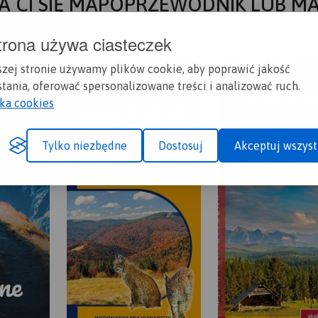
A CI SIĘ MAPOPRZEWODNIK LUB M
trona używa ciasteczek
szej stronie używamy plików cookie, aby poprawić jakość
tania, oferować spersonalizowane treści i analizować ruch.
yka cookies
Tylko niezbędne
Dostosuj
Akceptuj wszyst