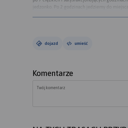
jedzonko. Po 2 godzinach jedziemy do miejsca
Następnego dnia w planach mamy wycieczkę na
dojazd
umieść
Komentarze
Twój komentarz