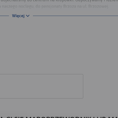
 naszego noclegu, do pensjonaty Brzoza na ul. Brzozowej.
 Nosal oraz Rusinową Polanę skąd udamy się na Gęsią szyję.
Więcej