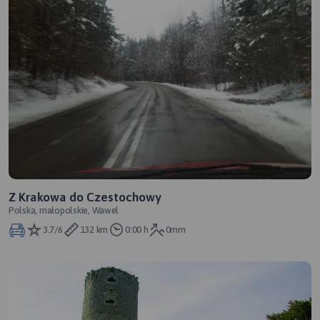
Z Krakowa do Czestochowy
Polska, małopolskie, Wawel
3.7/6
132 km
0:00 h
0mm