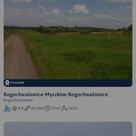
POLECAMY
Boguchwałowice-Myszków-Boguchwałowice
Boguchwałowice
6/6
68,3 km
5:04 h
763m