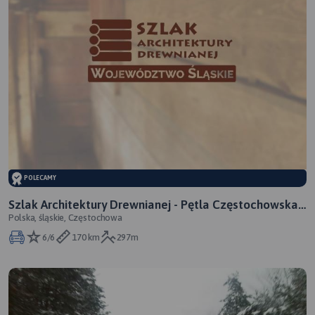
POLECAMY
Szlak Architektury Drewnianej - Pętla Częstochowska -
Polska, śląskie, Częstochowa
woj. śląskie
6/6
170 km
297m