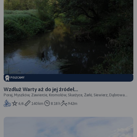
POLECAMY
Wzdłuż Warty aż do jej źródeł...
Poraj, Myszków, Zawiercie, Kromołów, Skarżyce, Żarki, Siewierz, Dąbrowa
Górnicza, Będzin, Sosnowiec
6/6
140 km
8:18 h
942m