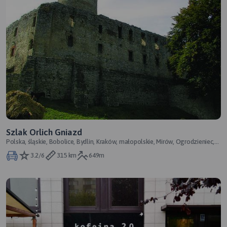
Szlak Orlich Gniazd
Polska, śląskie, Bobolice, Bydlin, Kraków, małopolskie, Mirów, Ogrodzieniec,
Ojców, Olsztyn, Pieskow
3.2/6
315 km
649m