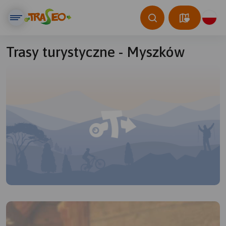
Trasy turystyczne - Myszków
© Traseo Map
© OpenMapTiles
© OpenStreetMap contributors