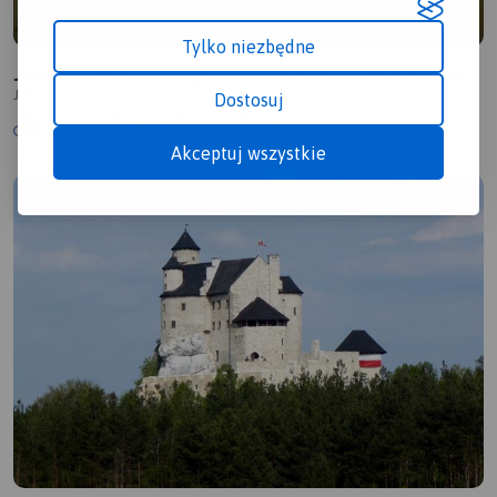
Tylko niezbędne
Jaworzno -- Pałac Augusta Schmelzera w Myszkowie
Jaworzno
Dostosuj
5.0/6
115 km
7:27 h
283m
Akceptuj wszystkie