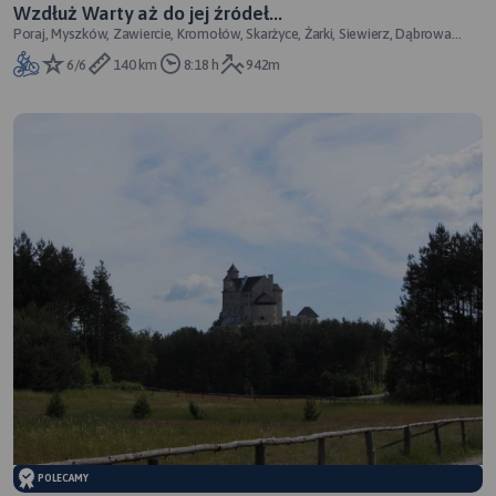
Wzdłuż Warty aż do jej źródeł...
Poraj, Myszków, Zawiercie, Kromołów, Skarżyce, Żarki, Siewierz, Dąbrowa
Górnicza, Będzin, Sosnowiec
6/6
140 km
8:18 h
942m
POLECAMY