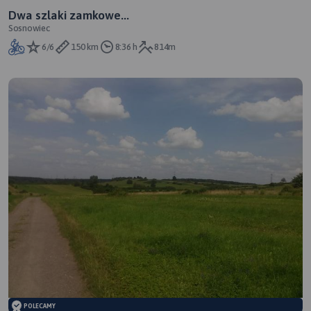
Dwa szlaki zamkowe...
Sosnowiec
6/6
150 km
8:36 h
814m
POLECAMY