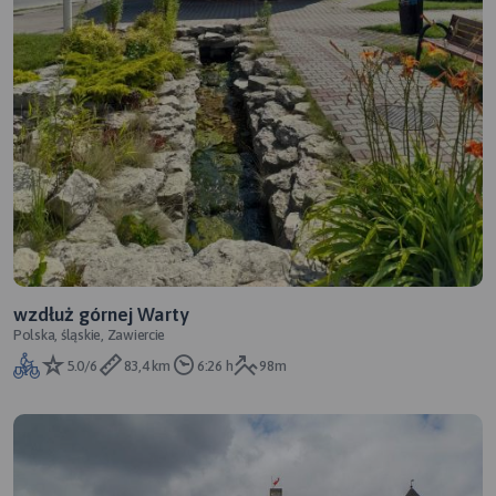
wzdłuż górnej Warty
Polska, śląskie, Zawiercie
5.0/6
83,4 km
6:26 h
98m