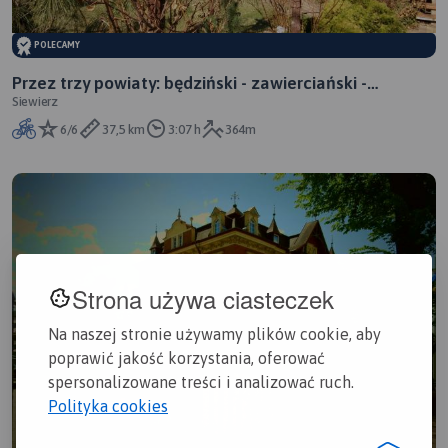
POLECAMY
Przez trzy powiaty: będziński - zawierciański -
Siewierz
myszkowski
6/6
37,5 km
3:07 h
364m
Strona używa ciasteczek
Na naszej stronie używamy plików cookie, aby
poprawić jakość korzystania, oferować
spersonalizowane treści i analizować ruch.
Polityka cookies