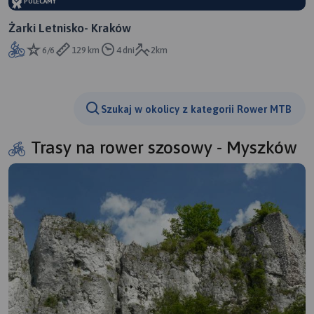
POLECAMY
Żarki Letnisko- Kraków
6/6
129 km
4 dni
2km
Szukaj w okolicy z kategorii Rower MTB
Trasy na rower szosowy - Myszków