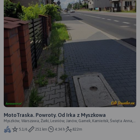
MotoTraska. Powroty. Od Irka z Myszkowa
Myszków, Warszawa, Żarki, Lesniów, Janów, Garnek, Kamieńsk, Święta Anna,
Mszczonów Pruszków
5.1/6
251 km
4:34 h
822m