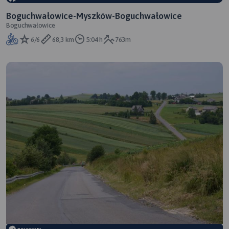
Boguchwałowice-Myszków-Boguchwałowice
Boguchwałowice
6/6
68,3 km
5:04 h
763m