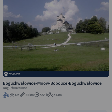
POLECAMY
Boguchwałowice-Mirów-Bobolice-Boguchwałowice
Boguchwałowice
6/6
85 km
5:53 h
644m