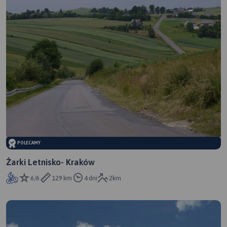
POLECAMY
Żarki Letnisko- Kraków
6/6
129 km
4 dni
2km