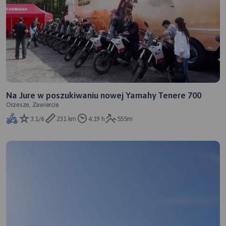
Na Jure w poszukiwaniu nowej Yamahy Tenere 700
Orzesze, Zawiercie
3.1/6
231 km
4:19 h
555m