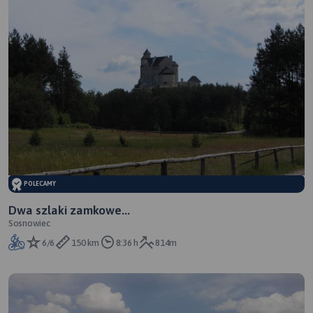
POLECAMY
Dwa szlaki zamkowe...
Sosnowiec
6/6
150 km
8:36 h
814m