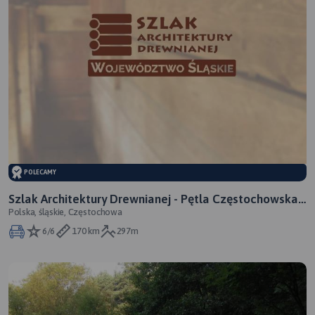
POLECAMY
Szlak Architektury Drewnianej - Pętla Częstochowska -
Polska, śląskie, Częstochowa
woj. śląskie
6/6
170 km
297m