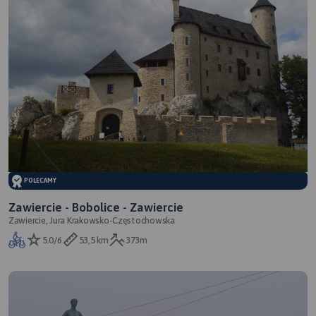
POLECAMY
Zawiercie - Bobolice - Zawiercie
Zawiercie, Jura Krakowsko-Częstochowska
5.0/6
53,5 km
373m