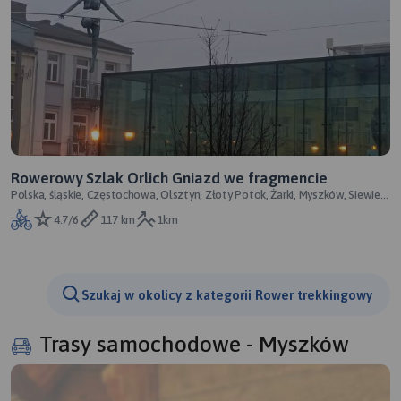
Rowerowy Szlak Orlich Gniazd we fragmencie
Polska, śląskie, Częstochowa, Olsztyn, Złoty Potok, Żarki, Myszków, Siewierz
itd.
4.7/6
117 km
1km
Szukaj w okolicy z kategorii Rower trekkingowy
Trasy samochodowe - Myszków