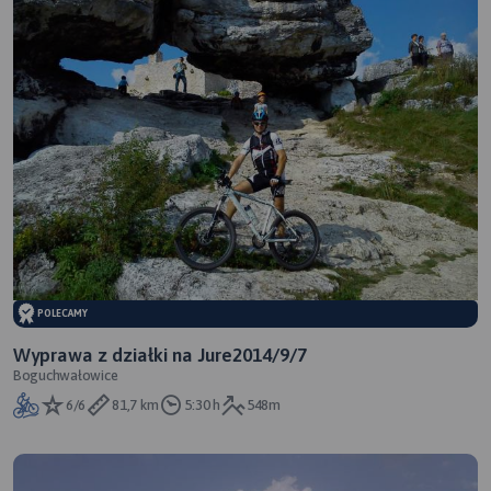
POLECAMY
Wyprawa z działki na Jure2014/9/7
Boguchwałowice
6/6
81,7 km
5:30 h
548m