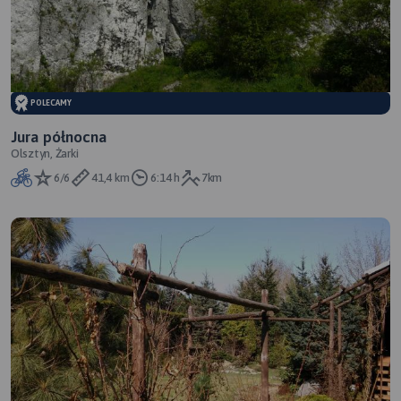
POLECAMY
Jura północna
Olsztyn, Żarki
6/6
41,4 km
6:14 h
7km