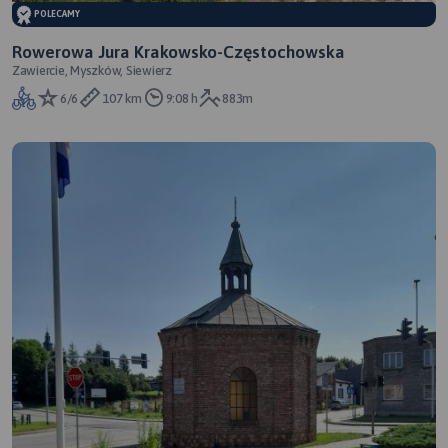
POLECAMY
Rowerowa Jura Krakowsko-Częstochowska
Zawiercie, Myszków, Siewierz
6/6
107 km
9:08 h
883m