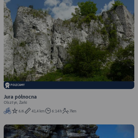
POLECAMY
Jura północna
Olsztyn, Żarki
6/6
41,4 km
6:14 h
7km