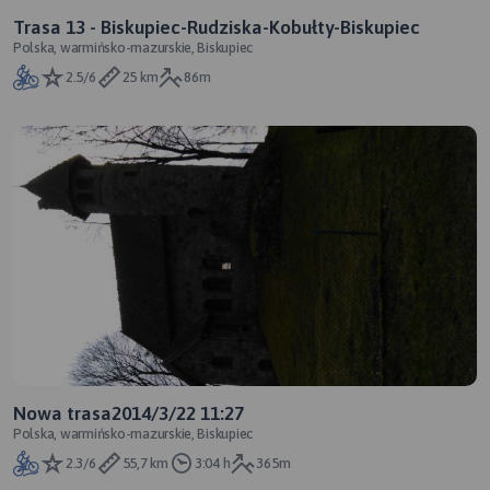
Trasa 13 - Biskupiec-Rudziska-Kobułty-Biskupiec
Polska, warmińsko-mazurskie, Biskupiec
2.5/6
25 km
86m
Nowa trasa2014/3/22 11:27
Polska, warmińsko-mazurskie, Biskupiec
2.3/6
55,7 km
3:04 h
365m