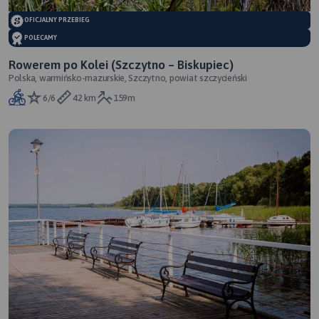
OFICJALNY PRZEBIEG
POLECAMY
Rowerem po Kolei (Szczytno – Biskupiec)
Polska, warmińsko-mazurskie, Szczytno, powiat szczycieński
6/6
42 km
159m