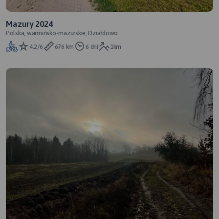
Mazury 2024
Polska, warmińsko-mazurskie, Działdowo
4.2/6
676 km
6 dni
1km