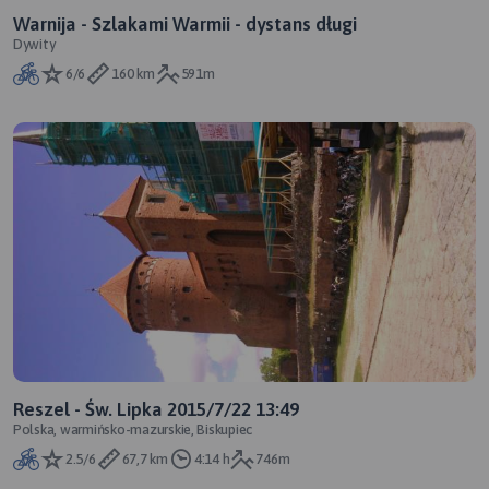
Warnija - Szlakami Warmii - dystans długi
Dywity
6/6
160 km
591m
Reszel - Św. Lipka 2015/7/22 13:49
Polska, warmińsko-mazurskie, Biskupiec
2.5/6
67,7 km
4:14 h
746m