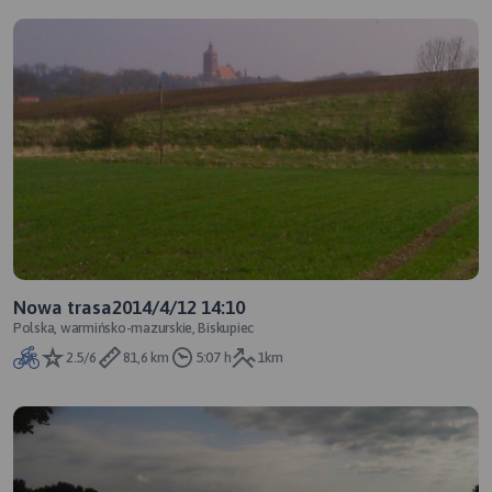
Nowa trasa2014/4/12 14:10
Polska, warmińsko-mazurskie, Biskupiec
2.5/6
81,6 km
5:07 h
1km