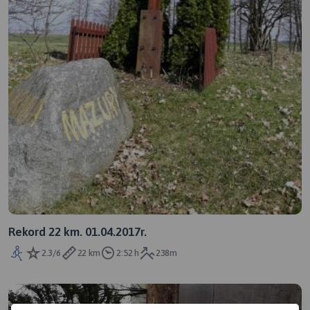
Rekord 22 km. 01.04.2017r.
2.3/6
22 km
2:52 h
238m