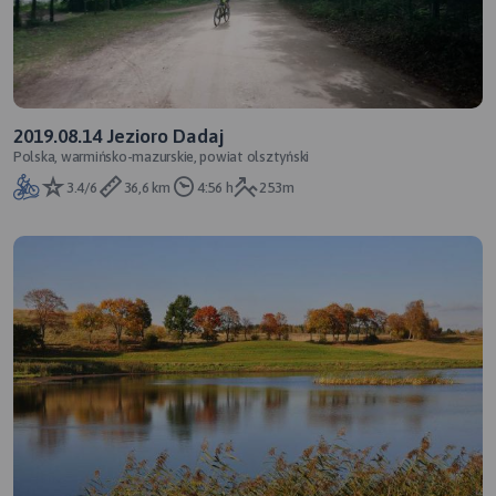
2019.08.14 Jezioro Dadaj
Polska, warmińsko-mazurskie, powiat olsztyński
3.4/6
36,6 km
4:56 h
253m