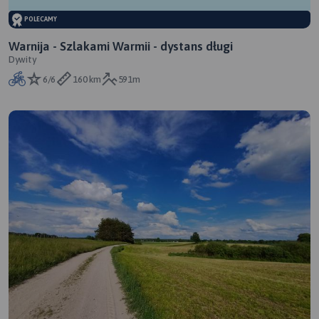
POLECAMY
Warnija - Szlakami Warmii - dystans długi
Dywity
6/6
160 km
591m