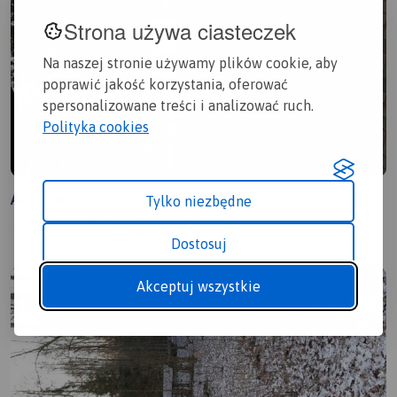
Strona używa ciasteczek
Na naszej stronie używamy plików cookie, aby
poprawić jakość korzystania, oferować
spersonalizowane treści i analizować ruch.
Polityka cookies
Adamowo
Tylko niezbędne
2.1/6
5,1 km
0:51 h
222m
Dostosuj
Akceptuj wszystkie