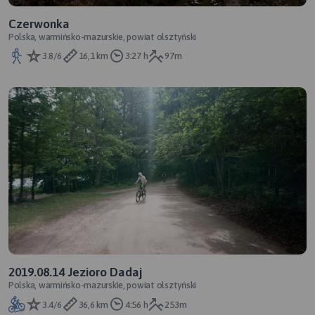
Czerwonka
Polska, warmińsko-mazurskie, powiat olsztyński
3.8/6
16,1 km
3:27 h
97m
2019.08.14 Jezioro Dadaj
Polska, warmińsko-mazurskie, powiat olsztyński
3.4/6
36,6 km
4:56 h
253m