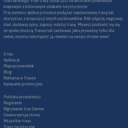
i narciarskiego. Plan trasy zobaczysz na autorskim podkładzie
mapowym z kolorowymi szlakami turystycznymi.
Przy pomocy aplikacji możesz podążać zaplanowaną trasą lub
skorzystać z propozycji innych użytkowników. Rób zdjęcia, nagrywaj
ślad, dodawaj opisy, zapisuj i edytuj trasę. Możesz podzielić się nią
ze społecznością Traseo lub zachować jako prywatną tylko dla
siebie, możesz udostępnić ją również na swojej stronie www!
O nas
Aplikacje
Mapoprzewodnik
Blog
Reklama w Traseo
Kampanie promocyjne
Polityka prywatności
Regulamin
Wgrywanie tras Garmin
Dawna wersja strony
Wszystkie trasy
Trasy turystyczne