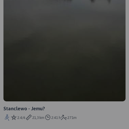
Stanclewo - Jemu?
2.4/6
21,3 km
2:41 h
271m