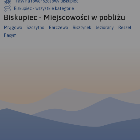
Trasy na rower szosowy Biskupiec
Biskupiec - wszystkie kategorie
Biskupiec - Miejscowości w pobliżu
Mrągowo
Szczytno
Barczewo
Bisztynek
Jeziorany
Reszel
Pasym