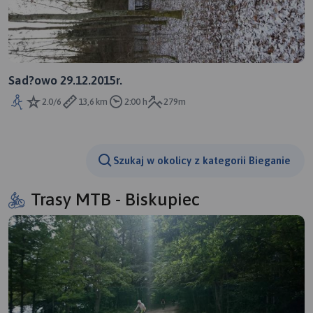
Sad?owo 29.12.2015r.
2.0/6
13,6 km
2:00 h
279m
Szukaj w okolicy z kategorii Bieganie
Trasy MTB - Biskupiec