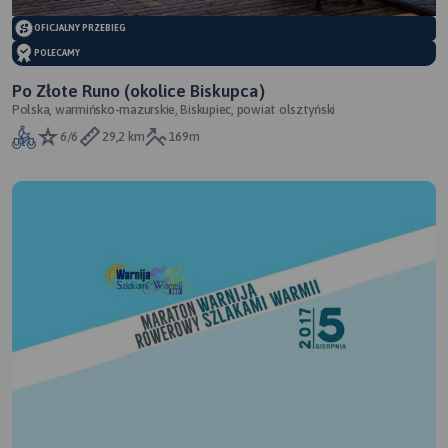
OFICJALNY PRZEBIEG
POLECAMY
Po Złote Runo (okolice Biskupca)
Polska, warmińsko-mazurskie, Biskupiec, powiat olsztyński
6/6
29,2 km
169m