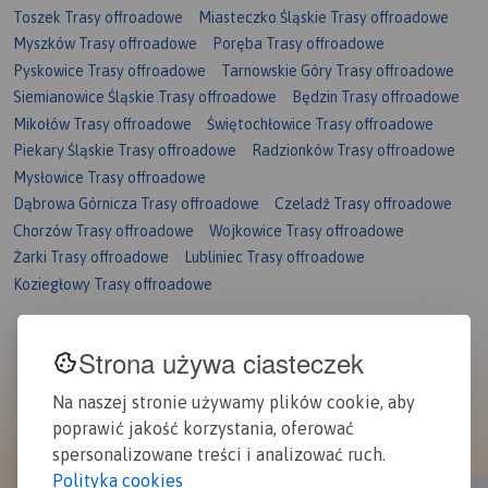
Toszek Trasy offroadowe
Miasteczko Śląskie Trasy offroadowe
Myszków Trasy offroadowe
Poręba Trasy offroadowe
Pyskowice Trasy offroadowe
Tarnowskie Góry Trasy offroadowe
Siemianowice Śląskie Trasy offroadowe
Będzin Trasy offroadowe
Mikołów Trasy offroadowe
Świętochłowice Trasy offroadowe
Piekary Śląskie Trasy offroadowe
Radzionków Trasy offroadowe
Mysłowice Trasy offroadowe
Dąbrowa Górnicza Trasy offroadowe
Czeladź Trasy offroadowe
Chorzów Trasy offroadowe
Wojkowice Trasy offroadowe
Żarki Trasy offroadowe
Lubliniec Trasy offroadowe
Koziegłowy Trasy offroadowe
Strona używa ciasteczek
Na naszej stronie używamy plików cookie, aby
poprawić jakość korzystania, oferować
spersonalizowane treści i analizować ruch.
Polityka cookies