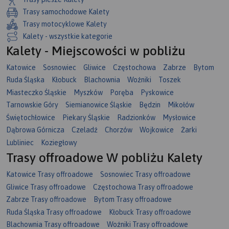
Trasy samochodowe Kalety
Trasy motocyklowe Kalety
Kalety - wszystkie kategorie
Kalety - Miejscowości w pobliżu
Katowice
Sosnowiec
Gliwice
Częstochowa
Zabrze
Bytom
Ruda Śląska
Kłobuck
Blachownia
Woźniki
Toszek
Miasteczko Śląskie
Myszków
Poręba
Pyskowice
Tarnowskie Góry
Siemianowice Śląskie
Będzin
Mikołów
Świętochłowice
Piekary Śląskie
Radzionków
Mysłowice
Dąbrowa Górnicza
Czeladź
Chorzów
Wojkowice
Żarki
Lubliniec
Koziegłowy
Trasy offroadowe W pobliżu Kalety
Katowice Trasy offroadowe
Sosnowiec Trasy offroadowe
Gliwice Trasy offroadowe
Częstochowa Trasy offroadowe
Zabrze Trasy offroadowe
Bytom Trasy offroadowe
Ruda Śląska Trasy offroadowe
Kłobuck Trasy offroadowe
Blachownia Trasy offroadowe
Woźniki Trasy offroadowe