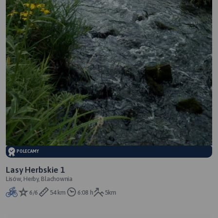
POLECAMY
Lasy Herbskie 1
Lisów, Herby, Blachownia
6/6
54 km
6:08 h
5km