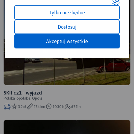
Tylko niezbędne
Dostosuj
Akceptuj wszystkie
SKII cz1 - wyjazd
Polska, opolskie, Opole
3.2/6
274 km
10:30 h
677m