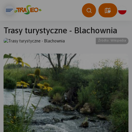
Trasy turystyczne - Blachownia
Źródło: Wikipedia
© Traseo Map
© OpenMapTiles
© OpenStreetMap contributors