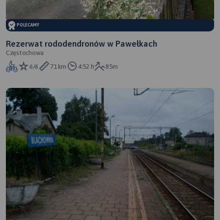
POLECAMY
Rezerwat rododendronów w Pawełkach
Częstochowa
6/6
71 km
4:52 h
85m