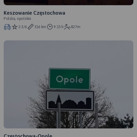
Keszowanie Częstochowa
Polska, opolskie
2.3/6
316 km
9:15 h
827m
Częstochowa-Opole