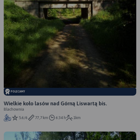
POLECAMY
Wielkie koło lasów nad Górną Liswartą bis.
Blachownia
5.6/6
77,7 km
6:34 h
1km