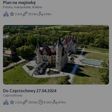
Plan na majówkę
Polska, małopolskie, Kraków
2.4/6
335 km
636m
Do Częstochowy 27.04.2024
Częstochowa
2.0/6
350 km
8:54 h
679m