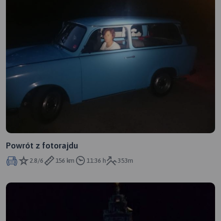
Powrót z fotorajdu
2.8/6
156 km
11:36 h
353m