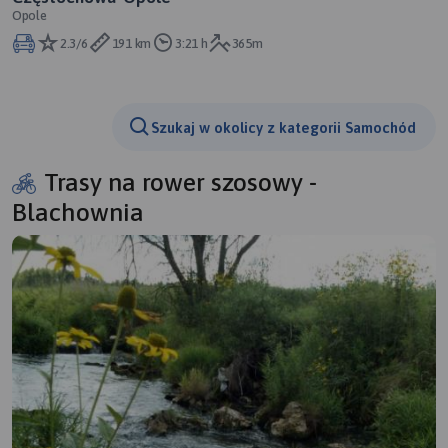
Opole
2.3/6
191 km
3:21 h
365m
Szukaj w okolicy z kategorii Samochód
Trasy na rower szosowy -
Blachownia