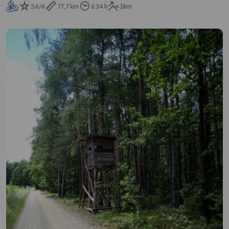
5.6/6
77,7 km
6:34 h
1km