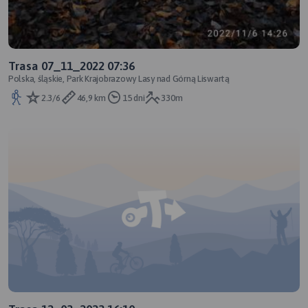
Trasa 07_11_2022 07:36
Polska, śląskie, Park Krajobrazowy Lasy nad Górną Liswartą
2.3/6
46,9 km
15 dni
330m