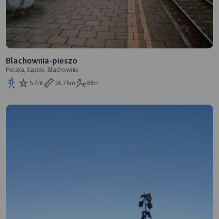
Blachownia-pieszo
Polska, śląskie, Blachownia
5.7/6
16,7 km
88m