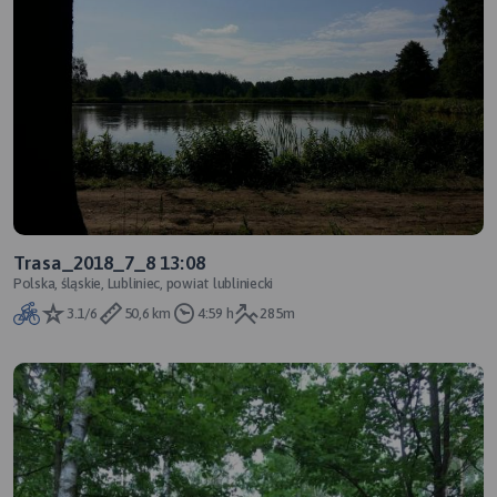
Trasa_2018_7_8 13:08
Polska, śląskie, Lubliniec, powiat lubliniecki
3.1/6
50,6 km
4:59 h
285m