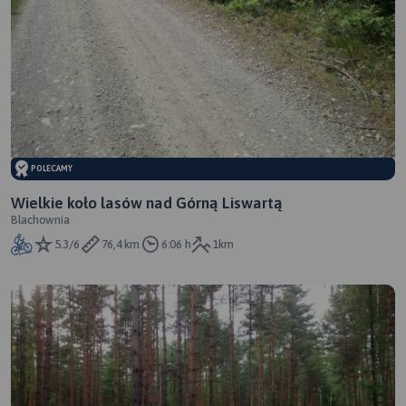
POLECAMY
Wielkie koło lasów nad Górną Liswartą
Blachownia
5.3/6
76,4 km
6:06 h
1km