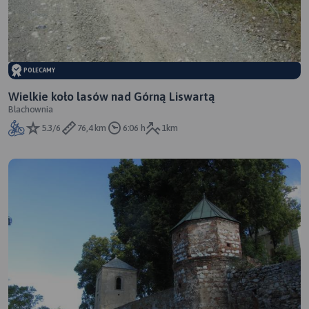
POLECAMY
Wielkie koło lasów nad Górną Liswartą
Blachownia
5.3/6
76,4 km
6:06 h
1km