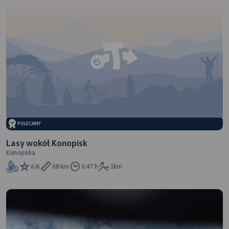
POLECAMY
Lasy wokół Konopisk
Konopiska
6/6
68 km
6:47 h
1km