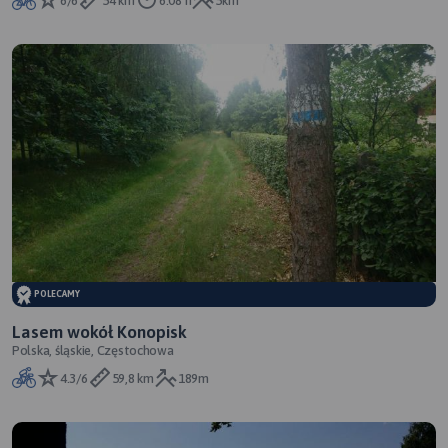
6/6
54 km
6:08 h
5km
POLECAMY
Lasem wokół Konopisk
Polska, śląskie, Częstochowa
4.3/6
59,8 km
189m