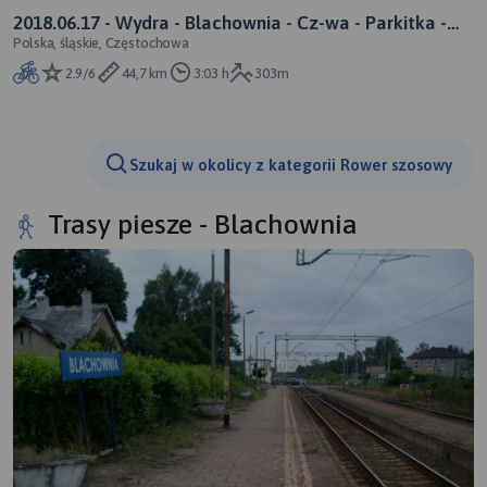
2018.06.17 - Wydra - Blachownia - Cz-wa - Parkitka -
Polska, śląskie, Częstochowa
rower
2.9/6
44,7 km
3:03 h
303m
Szukaj w okolicy z kategorii Rower szosowy
Trasy piesze - Blachownia