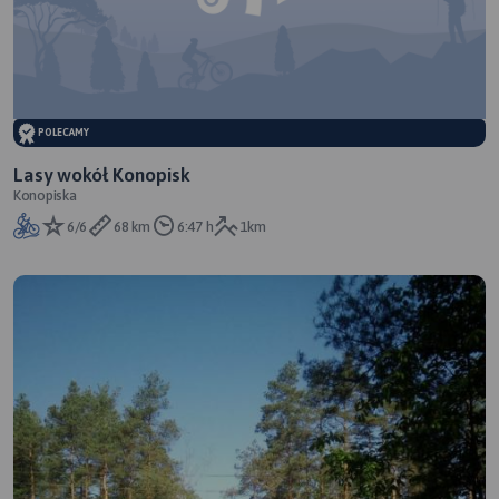
POLECAMY
Lasy wokół Konopisk
Konopiska
6/6
68 km
6:47 h
1km