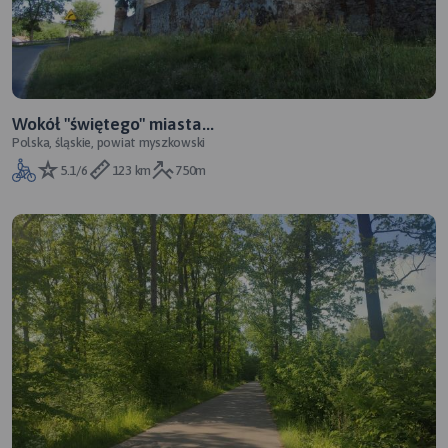
Wokół "świętego" miasta...
Polska, śląskie, powiat myszkowski
5.1/6
123 km
750m