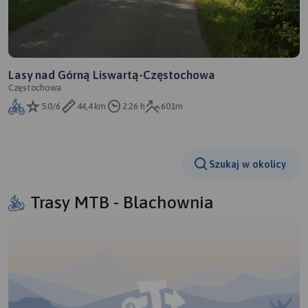
Lasy nad Górną Liswartą-Częstochowa
Częstochowa
5.0/6
44,4 km
2:26 h
601m
Szukaj w okolicy
Trasy MTB - Blachownia