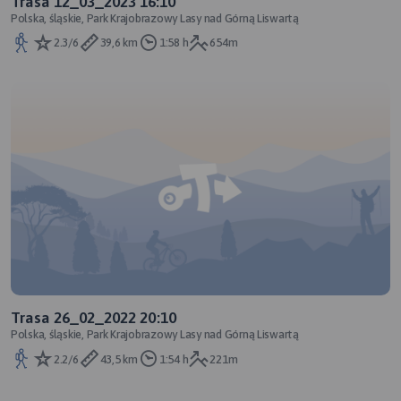
Trasa 12_03_2023 16:10
Polska, śląskie, Park Krajobrazowy Lasy nad Górną Liswartą
2.3/6
39,6 km
1:58 h
654m
Trasa 26_02_2022 20:10
Polska, śląskie, Park Krajobrazowy Lasy nad Górną Liswartą
2.2/6
43,5 km
1:54 h
221m