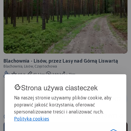
Blachownia - Lisów, przez Lasy nad Górną Liswartą
Blachownia, Lisów, Częstochowa
4.8/6
47,1 km
3:59 h
1km
Strona używa ciasteczek
Na naszej stronie używamy plików cookie, aby
Szukaj w okolicy z kategorii Rower MTB
poprawić jakość korzystania, oferować
spersonalizowane treści i analizować ruch.
Trasy samochodowe - Blachownia
Polityka cookies