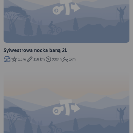
Sylwestrowa nocka baną 2L
1.3/6
158 km
9:09 h
1km