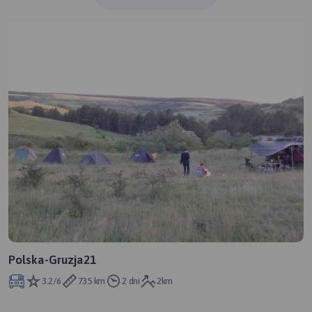
Polska-Gruzja21
3.2/6
735 km
2 dni
2km