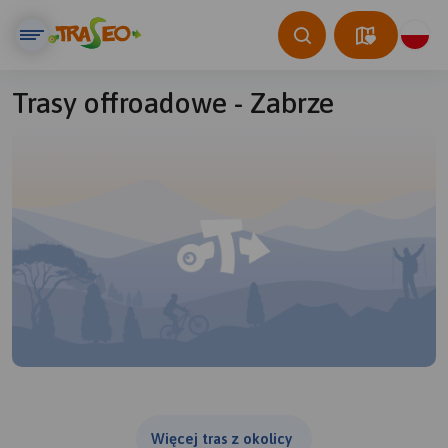
Trasy offroadowe - Zabrze
© Traseo Map
© OpenMapTiles
© OpenStreetMap contributors
Więcej tras z okolicy