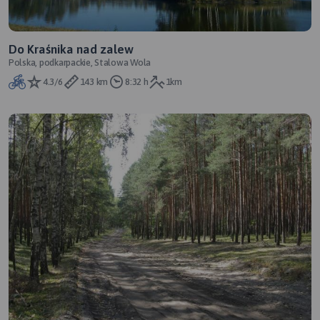
Do Kraśnika nad zalew
Polska, podkarpackie, Stalowa Wola
4.3/6
143 km
8:32 h
1km