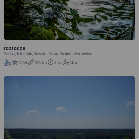
roztocze
Polska, lubelskie, Kraśnik - Goraj -Susiec - Ostrowiec
3.7/6
331 km
3 dni
1km