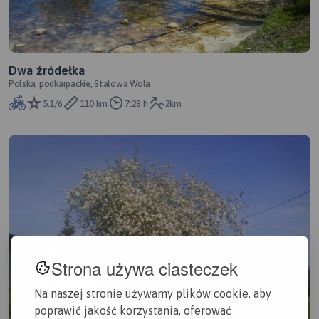
Dwa źródełka
Polska, podkarpackie, Stalowa Wola
5.1/6
110 km
7:28 h
2km
Strona używa ciasteczek
Na naszej stronie używamy plików cookie, aby
poprawić jakość korzystania, oferować