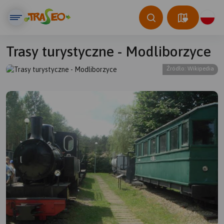
Trasy turystyczne - Modliborzyce
Źródło: Wikipedia
© Traseo Map
© OpenMapTiles
© OpenStreetMap contributors