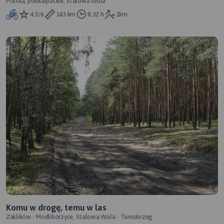
Polska, podkarpackie, Stalowa Wola
4.3/6
143 km
8:32 h
1km
Komu w drogę, temu w las
Zaklików - Modliborzyce, Stalowa Wola - Tarnobrzeg