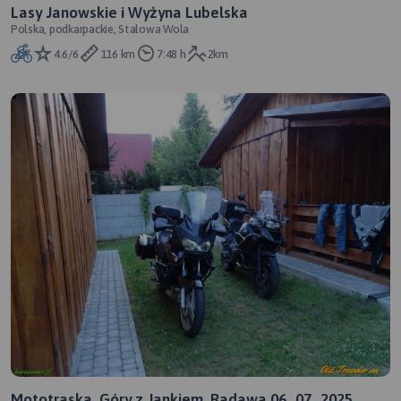
Lasy Janowskie i Wyżyna Lubelska
Polska, podkarpackie, Stalowa Wola
4.6/6
116 km
7:48 h
2km
Mototraska. Góry z Jankiem. Radawa 06_07_2025