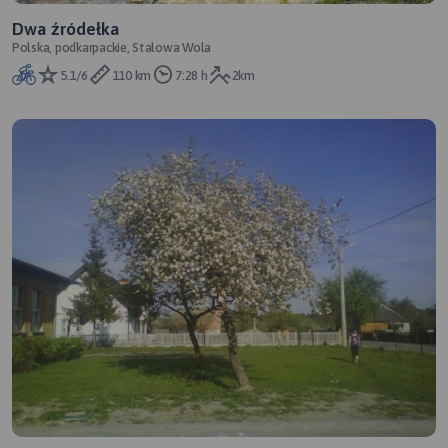
Dwa źródełka
Polska, podkarpackie, Stalowa Wola
5.1/6
110 km
7:28 h
2km