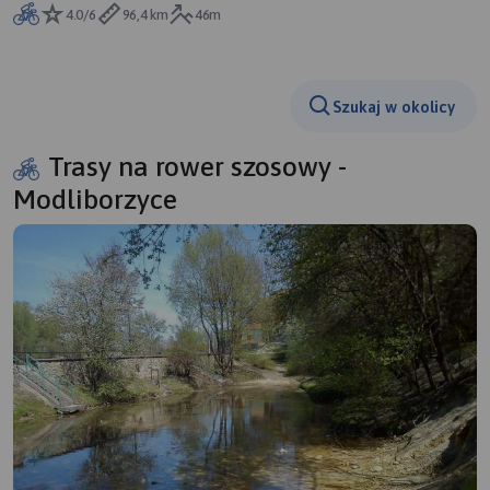
4.0/6
96,4 km
46m
Szukaj w okolicy
Trasy na rower szosowy -
Modliborzyce