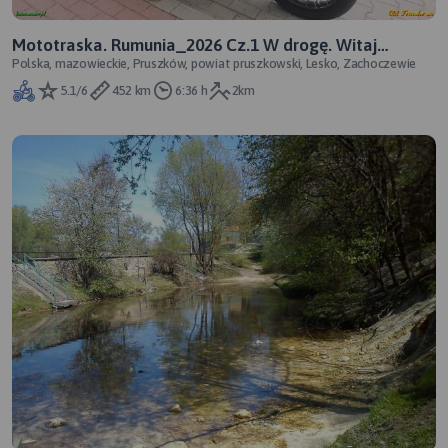
Mototraska. Rumunia_2026 Cz.1 W drogę. Witaj
Polska, mazowieckie, Pruszków, powiat pruszkowski, Lesko, Zachoczewie
przygodo.
5.1/6
452 km
6:36 h
2km