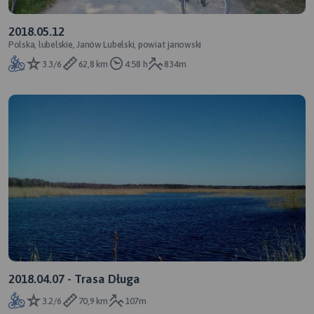
2018.05.12
Polska, lubelskie, Janów Lubelski, powiat janowski
3.3/6
62,8 km
4:58 h
834m
2018.04.07 - Trasa Długa
3.2/6
70,9 km
107m