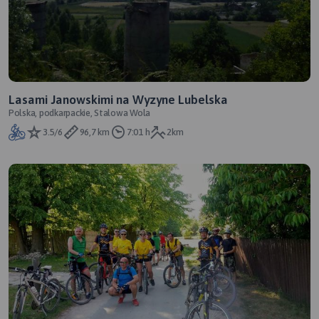
Lasami Janowskimi na Wyzyne Lubelska
Polska, podkarpackie, Stalowa Wola
3.5/6
96,7 km
7:01 h
2km