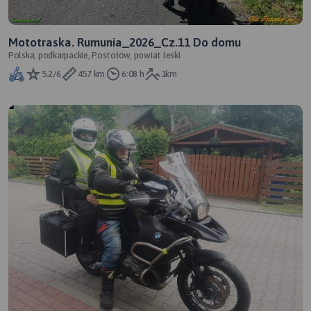
Mototraska. Rumunia_2026_Cz.11 Do domu
Polska, podkarpackie, Postołów, powiat leski
5.2/6
457 km
6:08 h
1km