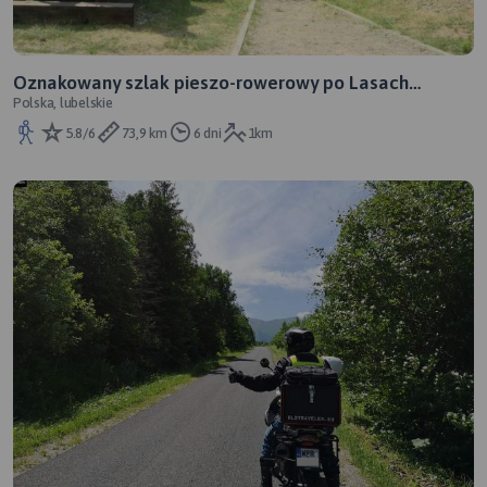
Oznakowany szlak pieszo-rowerowy po Lasach
Polska, lubelskie
Janowskich
5.8/6
73,9 km
6 dni
1km