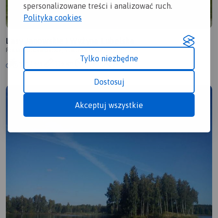
spersonalizowane treści i analizować ruch.
Polityka cookies
Lasy Janowskie i Wyżyna Lubelska
Polska, podkarpackie, Stalowa Wola
Tylko niezbędne
4.6/6
116 km
7:48 h
2km
Dostosuj
Akceptuj wszystkie