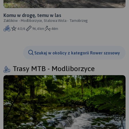
Komu w drogę, temu w las
Zaklików - Modliborzyce, Stalowa Wola - Tarnobrzeg
4.0/6
96,4 km
46m
Szukaj w okolicy z kategorii Rower szosowy
Trasy MTB - Modliborzyce