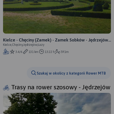
Kielce - Chęciny (Zamek) - Zamek Sobków - Jędrzejów -
Kielce,Chęciny,Jędrzejów,Łazy
Łazy
3.4/6
131 km
13:22 h
591m
Szukaj w okolicy z kategorii Rower MTB
Trasy na rower szosowy - Jędrzejów