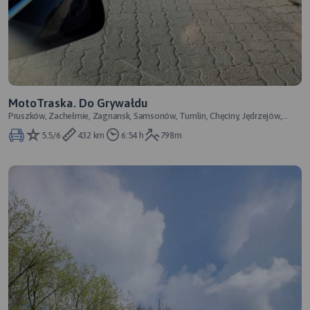
MotoTraska. Do Grywałdu
Pruszków, Zachełmie, Zagnansk, Samsonów, Tumlin, Chęciny, Jędrzejów,
Wiślica, Grywałd
5.5/6
432 km
6:54 h
798m