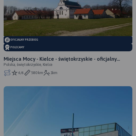
OFICJALNY PRZEBIEG
POLECAMY
Miejsca Mocy - Kielce - świętokrzyskie - oficjalny
Polska, świętokrzyskie, Kielce
przebieg
6/6
580 km
1km