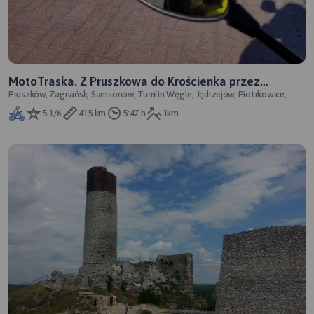
MotoTraska. Z Pruszkowa do Krościenka przez
Pruszków, Zagnańsk, Samsonów, Tumlin Węgle, Jędrzejów, Piotrkowice,
Zagnańsk
Mirów, Racławice, Tymbark, Krośc
5.1/6
415 km
5:47 h
1km