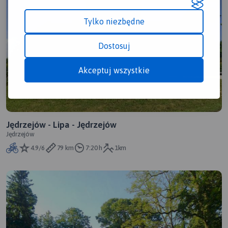
Tylko niezbędne
Dostosuj
Akceptuj wszystkie
Jędrzejów - Lipa - Jędrzejów
Jędrzejów
4.9/6
79 km
7:20 h
1km