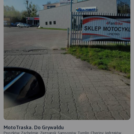
MotoTraska. Do Grywałdu
Pruszków, Zachełmie, Zagnansk, Samsonów, Tumlin, Chęciny, Jędrzejów,