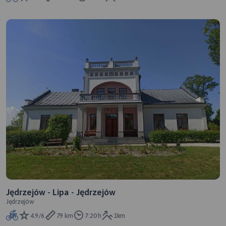
Jędrzejów - Lipa - Jędrzejów
Jędrzejów
4.9/6
79 km
7:20 h
1km