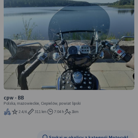
cpw - BB
Polska, mazowieckie, Ciepielów, powiat lipski
2.4/6
311 km
7:04 h
1km
Szukaj w okolicy z kategorii Motocykl