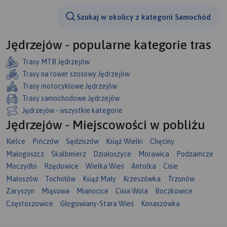
Szukaj w okolicy z kategorii Samochód
Jędrzejów - popularne kategorie tras
Trasy MTB Jędrzejów
Trasy na rower szosowy Jędrzejów
Trasy motocyklowe Jędrzejów
Trasy samochodowe Jędrzejów
Jędrzejów - wszystkie kategorie
Jędrzejów - Miejscowości w pobliżu
Kielce
Pińczów
Sędziszów
Książ Wielki
Chęciny
Małogoszcz
Skalbmierz
Działoszyce
Morawica
Podzamcze
Moczydło
Rzędowice
Wielka Wieś
Antolka
Cisie
Małoszów
Tochołów
Książ Mały
Krzeszówka
Trzonów
Zaryszyn
Miąsowa
Mianocice
Cisia Wola
Boczkowice
Częstoszowice
Głogowiany-Stara Wieś
Konaszówka