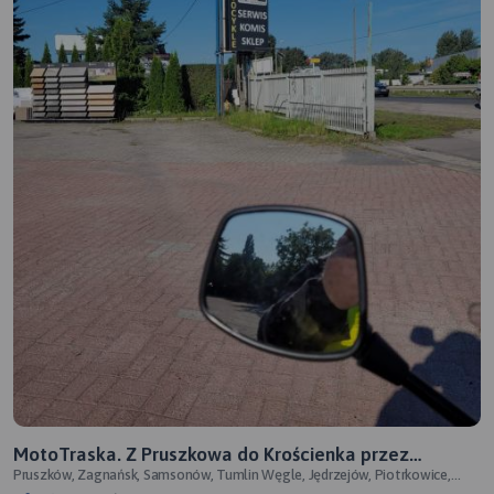
MotoTraska. Z Pruszkowa do Krościenka przez
Pruszków, Zagnańsk, Samsonów, Tumlin Węgle, Jędrzejów, Piotrkowice,
Zagnańsk
Mirów, Racławice, Tymbark, Krośc