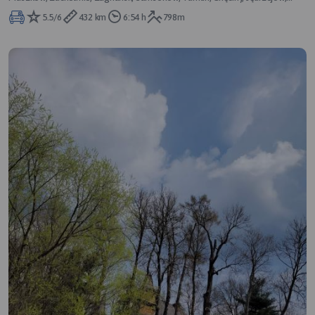
Wiślica, Grywałd
5.5/6
432 km
6:54 h
798m