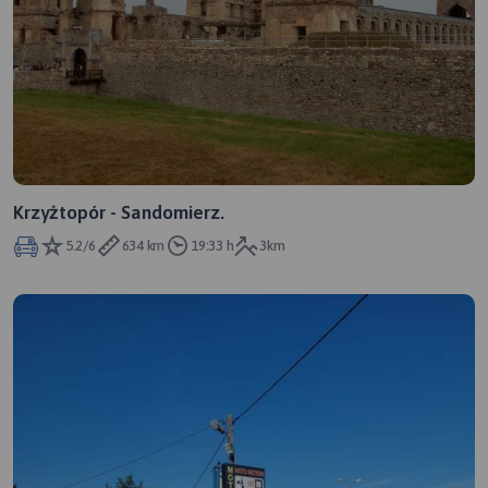
Krzyżtopór - Sandomierz.
5.2/6
634 km
19:33 h
3km