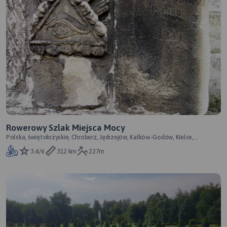
Rowerowy Szlak Miejsca Mocy
Polska, świętokrzyskie, Chroberz, Jędrzejów, Kałków-Godów, Kielce,
Kurzelów, Małogoszcz, Młodzawy Ma
3.4/6
312 km
227m