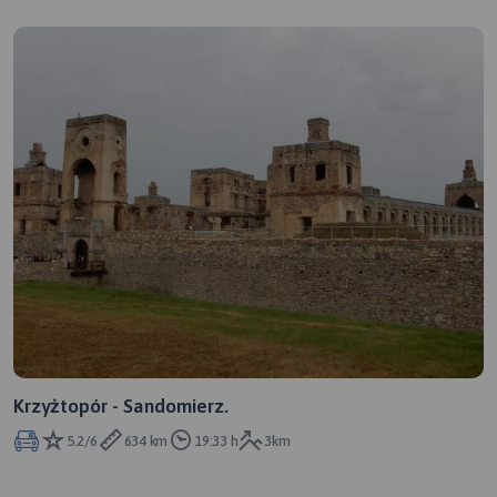
Krzyżtopór - Sandomierz.
5.2/6
634 km
19:33 h
3km