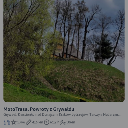
MotoTrasa. Powroty z Grywałdu
Grywałd, Krościenko nad Dunajcem, Kraków, Jędrzejów, Tarczyn, Nadarzyn,
Pruszków
5.4/6
416 km
6:12 h
506m