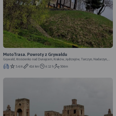
MotoTrasa. Powroty z Grywałdu
Grywałd, Krościenko nad Dunajcem, Kraków, Jędrzejów, Tarczyn, Nadarzyn,
Pruszków
5.4/6
416 km
6:12 h
506m