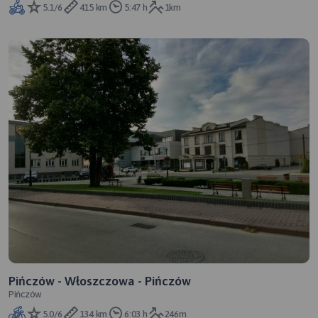
5.1/6
415 km
5:47 h
1km
Pińczów - Włoszczowa - Pińczów
Pińczów
5.0/6
134 km
6:03 h
246m