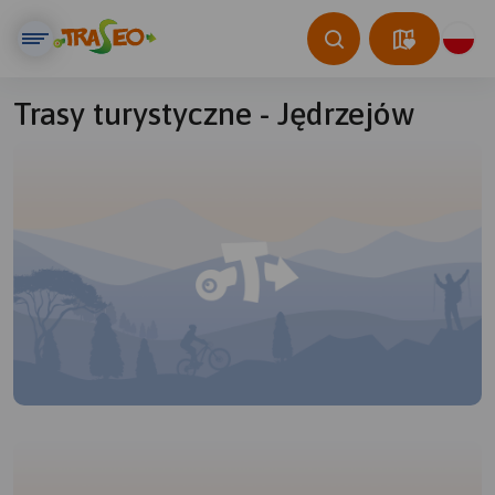
Trasy turystyczne - Jędrzejów
© Traseo Map
© OpenMapTiles
© OpenStreetMap contributors