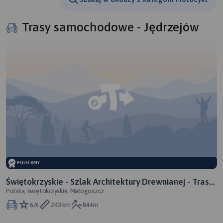
Trasy samochodowe - Jędrzejów
POLECAMY
Świętokrzyskie - Szlak Architektury Drewnianej - Trasa
Polska, świętokrzyskie, Małogoszcz
II
6/6
243 km
844m