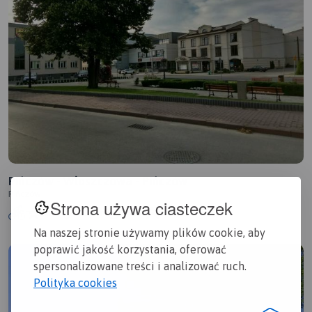
Pińczów - Włoszczowa - Pińczów
Pińczów
Strona używa ciasteczek
5.0/6
134 km
6:03 h
246m
Na naszej stronie używamy plików cookie, aby
poprawić jakość korzystania, oferować
spersonalizowane treści i analizować ruch.
Polityka cookies