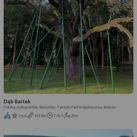
Dąb Bartek
Polska, małopolskie, Bielańsko-Tyniecki Park Krajobrazowy, Kraków
2.6/6
339 km
7:41 h
2km