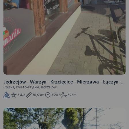
Jędrzejów - Warzyn - Krzcięcice - Mierzawa - Łączyn -
Polska, świętokrzyskie, Jędrzejów
Jędrzejów
3.4/6
30,6 km
3:20 h
393m