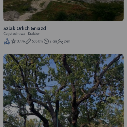
Szlak Orlich Gniazd
Częstochowa - Kraków
3.4/6
505 km
2 dni
2km