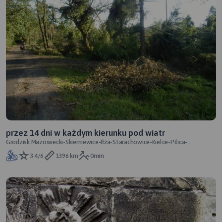
przez 14 dni w każdym kierunku pod wiatr
Grodzisk Mazowiecki-Skierniewice-Iłża-Starachowice-Kielce-Pilica-
Częstochowa-Opole-Kłodzko-Nachod-Li
3.4/6
1396 km
0mm