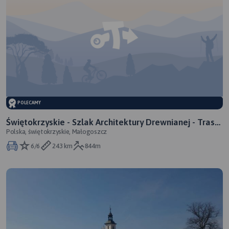
POLECAMY
Świętokrzyskie - Szlak Architektury Drewnianej - Trasa
Polska, świętokrzyskie, Małogoszcz
II
6/6
243 km
844m