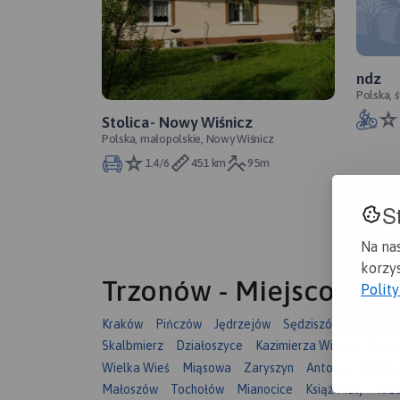
ndz
Polska, 
Stolica- Nowy Wiśnicz
Polska, małopolskie, Nowy Wiśnicz
1.4/6
451 km
95m
S
Na na
korzys
Trzonów - Miejscowośc
Polit
Kraków
Pińczów
Jędrzejów
Sędziszów
Książ Wi
Skalbmierz
Działoszyce
Kazimierza Wielka
Nowe
Wielka Wieś
Miąsowa
Zaryszyn
Antolka
Szarbi
Małoszów
Tochołów
Mianocice
Książ Mały
Krz