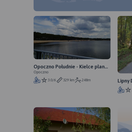
Opoczno Południe - Kielce plan
Opoczno
dla Artura
3.0/6
329 km
248m
Lipny 