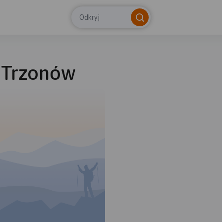
Odkryj
- Trzonów
© Tras