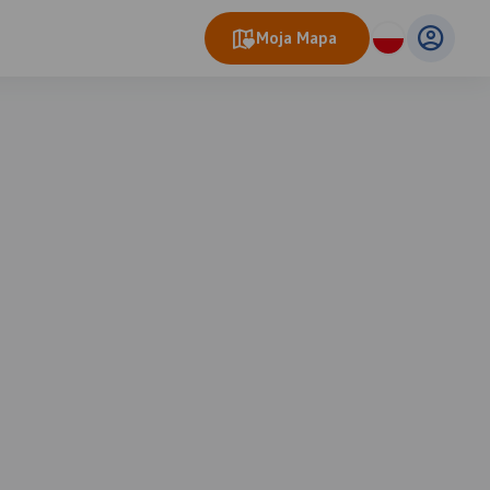
Moja Mapa
eo Map
© OpenMapTiles
© OpenStreetMap contributors