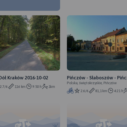
Dół Kraków 2016-10-02
Pińczów - Słaboszów - Piń
Polska, świętokrzyskie, Pińczów
2.7/6
116 km
9:50 h
1km
2.6/6
81,1 km
4:21 h