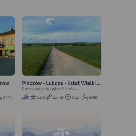
czów
Pińczów - Lubcza - Książ Wielki -
Polska, świętokrzyskie, Pińczów
Dosłońce - Działoszyce -
Kozubów - Pińczów
374m
2.1/6
103 km
5:12 h
668m