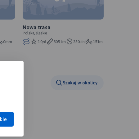
Nowa trasa
Polska, śląskie
0mm
1.0/6
305 km
280 dni
151m
Szukaj w okolicy
kie