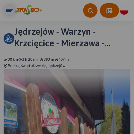
Jędrzejów - Warzyn -
Krzcięcice - Mierzawa -
Łączyn - Jędrzejów
30 km
3 h 20 min
393 m
407 m
Polska, świętokrzyskie, Jędrzejów