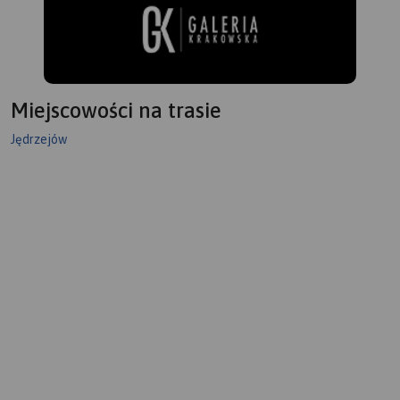
kompleksy występują w
okolicach Przedborza
(Przedborski Park
Krajobrazowy), w widłach
Pilicy i Luciąży oraz w
Miejscowości na trasie
okolicach Tomaszowa
Mazowieckiego (dawna
Jędrzejów
Puszcza Pilicka). Na mapie
zaznaczony został szlak
kajakowy Pilicy oraz jej
dopływów wraz z punktami
odległościowymi. Mapa
polecana jest także do
uprawiania turystyki pieszej,
rowerowej i konnej oraz
osobom zmotoryzowanym.
Rok wydania: 2022