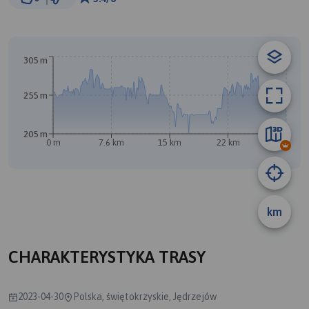
© Traseo Map
© OpenMapTiles
© OpenStreetMap contributors
A
B
305 m
255 m
205 m
0 m
7.6 km
15 km
22 km
30 km
km
CHARAKTERYSTYKA TRASY
2023-04-30
Polska, świętokrzyskie, Jędrzejów