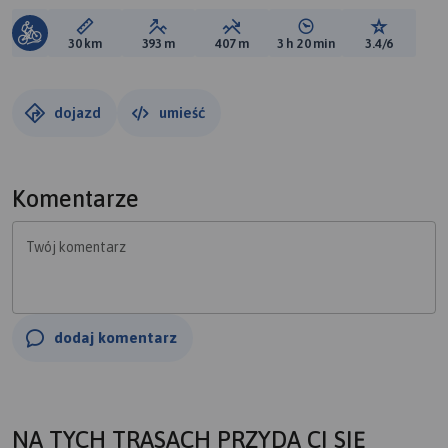
Długość trasy:
Suma przewyższeń:
Suma spadków:
Średni czas potrzebny 
Ocena tras
30 km
393 m
407 m
3 h 20 min
3.4/6
dojazd
umieść
Komentarze
Twój komentarz
dodaj komentarz
NA TYCH TRASACH PRZYDA CI SIĘ