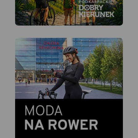
Koniecpol. Pilica idealnie
nadaje się do uprawiania
turystyki kajakowej. Rzeka na
tym odcinku jest płaska, w
znacznym stopniu pokryta
lasami, malowniczo
meandruje tworząc liczne
wysepki, łachy i ławice
piasku. Koryto Pilicy ma tu
szerokość 100-150 m i łączy
się z licznymi starorzeczami.
W rejonie Przedborza rzeka
opływa zachodnie krańce
Pasma Przedborsko-
Małogoskiego, a głębokość
doliny sięga nawet do 50 m.
Pod Smardzewicami wody
środkowej Pilicy spiętrza
zapora ziemna, tworząc
Zalew Sulejowski. Dolinie
Pilicy towarzyszą lasy,
których największe