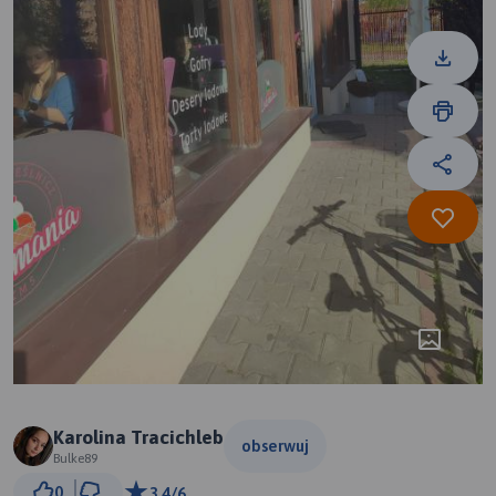
Karolina Tracichleb
obserwuj
Bulke89
3 km
0
3.4/6