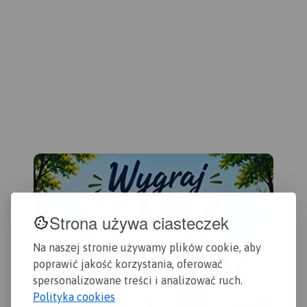
Bie
Gdańska. Na mapie ujęto
Zbl
wszystkie informacje
Dzi
przydatne turyście. Podano
Gda
aktualne przebiegi szlaków
wyd
pieszych, rowerowych,
konnych, nordic walking i
konnych, łącznie z
kilometrażem.
Strona używa ciasteczek
Na naszej stronie używamy plików cookie, aby
poprawić jakość korzystania, oferować
spersonalizowane treści i analizować ruch.
Polityka cookies