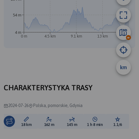
54 m
4 m
0 m
4.5 km
9.1 km
13 km
18 km
km
A
B
CHARAKTERYSTYKA TRASY
2024-07-26
Polska, pomorskie, Gdynia
Długość trasy:
Suma przewyższeń:
Suma spadków:
Średni czas potrzebny 
Ocena tras
18 km
162 m
145 m
1 h 8 min
1.1/6