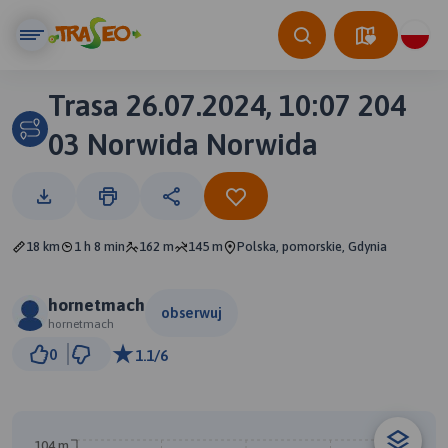
Trasa 26.07.2024, 10:07 204
03 Norwida Norwida
18 km
1 h 8 min
162 m
145 m
Polska, pomorskie, Gdynia
hornetmach
obserwuj
hornetmach
500 m
0
1.1/6
© Traseo Map
© OpenMapTiles
© OpenStreetMap contributors
104 m