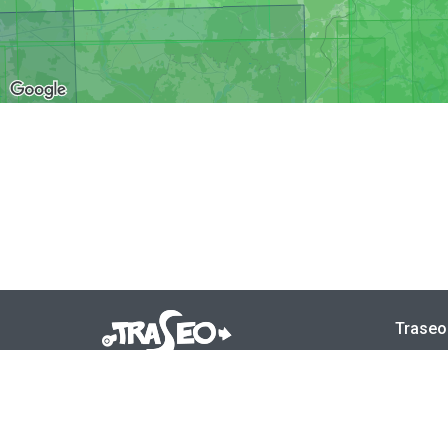
Traseo
Mapy 
Traseo. Szlaki, trasy, mapy
contact@traseo.com
FAQ
GPS Friendly Sp. z o.o.
plac Na Groblach 8/2