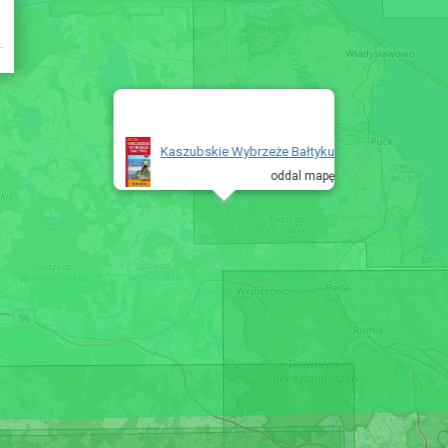
Kaszubskie Wybrzeże Bałtyku
oddal mapę