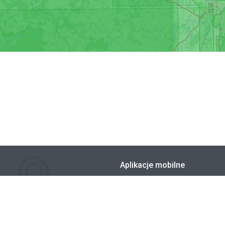
Aplikacje mobilne
Zainstaluj bezpłatną aplikację "T
Offline
Szlaki, trasy, mapy" - kup mapę w 
i pobierz ją do offline'u. Korzystaj
dokładnych map turystycznych 
każdej wycieczki!