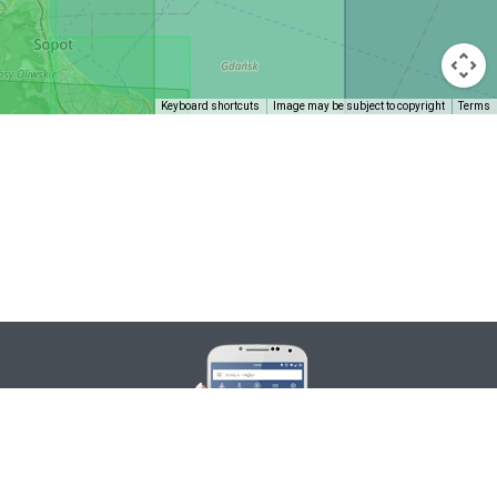
Keyboard shortcuts
Image may be subject to copyright
Terms
raseo.
aplikacji
 z super
podczas