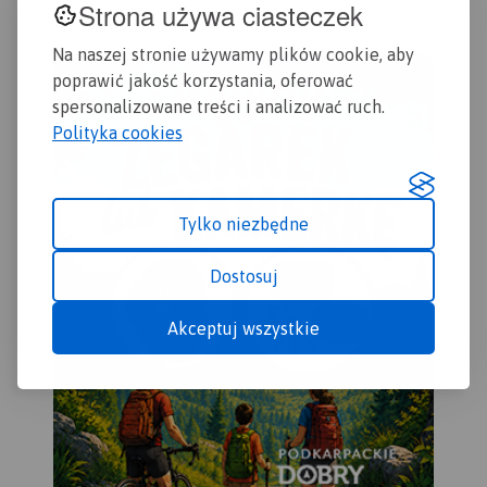
Strona używa ciasteczek
Zas
Rumię, Gdynię, Sopot aż do
latarni morskich.
Bie
Gdańska. Na mapie ujęto
Na naszej stronie używamy plików cookie, aby
Zbl
wszystkie informacje
poprawić jakość korzystania, oferować
Dzi
przydatne turyście. Podano
spersonalizowane treści i analizować ruch.
Gda
aktualne przebiegi szlaków
Polityka cookies
wyd
pieszych, rowerowych,
konnych, nordic walking i
konnych, łącznie z
kilometrażem.
Tylko niezbędne
Dostosuj
Akceptuj wszystkie