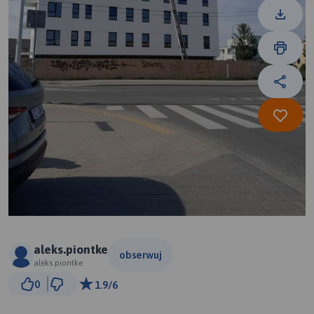
aleks.piontke
obserwuj
aleks.piontke
100 m
0
1.9/6
© Traseo Map
© OpenMapTiles
© OpenStreetMap contributors