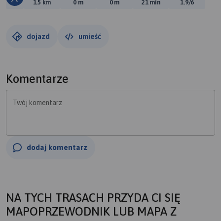
Długość trasy:
Suma przewyższeń:
Suma spadków:
Średni czas potrzebny 
Ocena tras
1.5 km
0 m
0 m
21 min
1.9/6
dojazd
umieść
Komentarze
Twój komentarz
dodaj komentarz
NA TYCH TRASACH PRZYDA CI SIĘ
MAPOPRZEWODNIK LUB MAPA Z