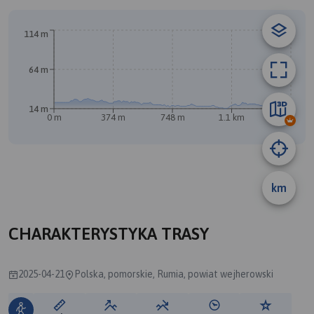
114 m
64 m
14 m
0 m
374 m
748 m
1.1 km
1.4 km
B
km
A
CHARAKTERYSTYKA TRASY
2025-04-21
Polska, pomorskie, Rumia, powiat wejherowski