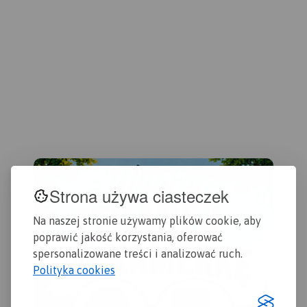
szc
kajakarza takie jak miejsca
szlakach uwzględniono
000
niebezpieczne, przeszkody
kilometraż. Na mapie
wsz
na trasie spływu, pola
znajdziemy położenie
tury
biwakowe. Mapa jest
punktów noclegowych i
row
zorientowana zgodnie z
gastronomicznych.
Rok
kaj
kierunkiem płynięcia.
wydania: 2020
świ
Wyd
wyr
Pon
cie
kra
nas
nie
Strona używa ciasteczek
"Be
pol
Na naszej stronie używamy plików cookie, aby
poprawić jakość korzystania, oferować
spersonalizowane treści i analizować ruch.
Polityka cookies