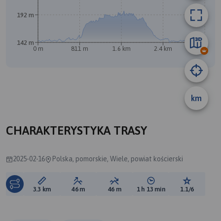
192 m
142 m
0 m
811 m
1.6 km
2.4 km
3.2 km
km
CHARAKTERYSTYKA TRASY
2025-02-16
Polska, pomorskie, Wiele, powiat kościerski
Długość trasy:
Suma przewyższeń:
Suma spadków:
Średni czas potrzebny 
Ocena tras
3.3 km
46 m
46 m
1 h 13 min
1.1/6