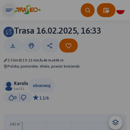
Trasa 16.02.2025, 16:33
3.3 km
1 h 13 min
46 m
46 m
Polska, pomorskie, Wiele, powiat kościerski
Karols
obserwuj
kar511
200 m
0
1.1/6
© Traseo Map
© OpenMapTiles
© OpenStreetMap contributors
A
B
242 m