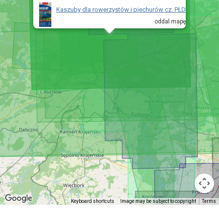
Kaszuby dla rowerzystów i piechurów cz. PŁD
oddal mapę
Keyboard shortcuts
Image may be subject to copyright
Terms