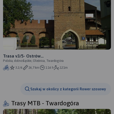
Trasa v3/5- Ostrów
Polska, dolnośląskie, Oleśnica, Twardogóra
Wlkp,Międzybórz,Oleśnica,Twardogóra,Goszcz,Sośnie,
3.2/6
26,7 km
1:16 h
121m
Szukaj w okolicy z kategorii Rower szosowy
Trasy MTB - Twardogóra