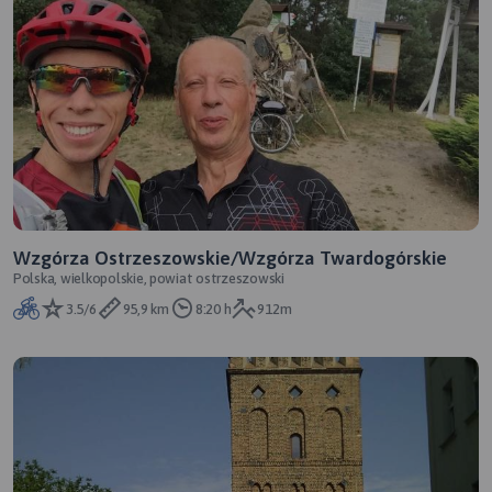
Wzgórza Ostrzeszowskie/Wzgórza Twardogórskie
Polska, wielkopolskie, powiat ostrzeszowski
3.5/6
95,9 km
8:20 h
912m