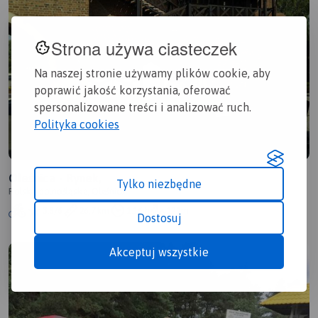
Strona używa ciasteczek
Na naszej stronie używamy plików cookie, aby
poprawić jakość korzystania, oferować
spersonalizowane treści i analizować ruch.
Polityka cookies
Oleśnica - Rynek,
Tylko niezbędne
Polska, dolnośląskie, Oleśnica
3.8/6
26,7 km
1:16 h
121m
Dostosuj
Akceptuj wszystkie