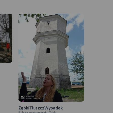
ZąbkiTłuszczWypadek
Polska, mazowieckie, Ząbki