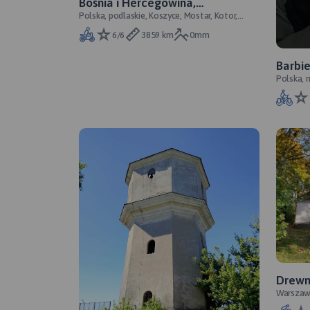
Bośnia i Hercegowina,
Polska, podlaskie, Koszyce, Mostar, Kotor,
Czarnogóra, Włochy
Dubrovnik, Rzym
6/6
3859 km
0mm
Barbie
Polska, 
Drewn
Warszaw
rower