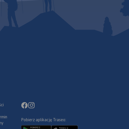
ci
rmin
Pobierz aplikację Traseo:
ny