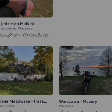
 jedzie do Małkini
mazowieckie, Warszawa
5.1/6
117 km
6:32 h
125m
iane Mazowsze - trasa
Warszawa - Mazury
a, Tłuszcz
Warszawa
owa nr 40