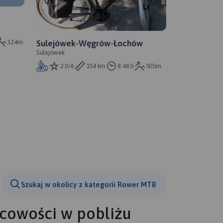
324m
Sulejówek-Węgrów-Łochów
Sulejówek
2.0/6
154 km
8:44 h
505m
Szukaj w okolicy z kategorii Rower MTB
scowości w pobliżu