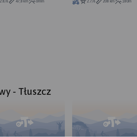
2.8/6
47,8 km
0mm
2.7/6
208 km
180m
wy - Tłuszcz