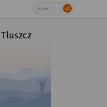
Odkryj
 Tłuszcz
© Tras