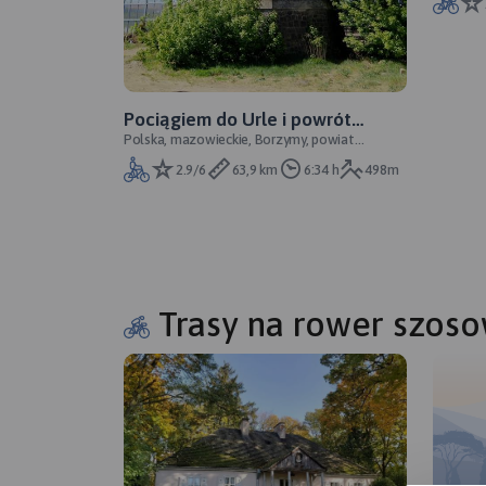
Pociągiem do Urle i powrót
Polska, mazowieckie, Borzymy, powiat
rowerem
wołomiński
2.9/6
63,9 km
6:34 h
498m
Trasy na rower szoso