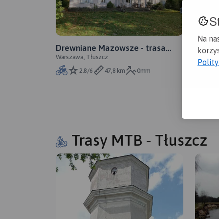
S
Sobot
Polska, 
Na na
Drewniane Mazowsze - trasa
korzys
Warszawa, Tłuszcz
rowerowa nr 40
Polit
2.8/6
47,8 km
0mm
Trasy MTB - Tłuszcz