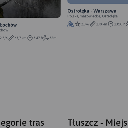
Ostrołęka - Warszawa
Polska, mazowieckie, Ostrołęka
2.3/6
130 km
13:03 h
-Łochów
ochów
2.5/6
63,7 km
3:47 h
38m
egorie tras
Tłuszcz - Miej