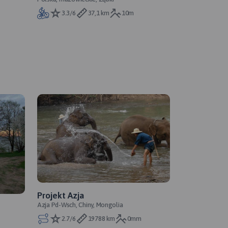
3.3/6
37,1 km
10m
Projekt Azja
Azja Pd-Wsch, Chiny, Mongolia
2.7/6
19788 km
0mm