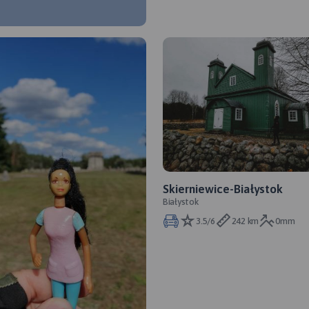
Skierniewice-Białystok
Białystok
3.5/6
242 km
0mm