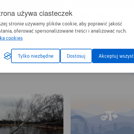
trona używa ciasteczek
a
ostrówek tluszcz
mazowieckie, Ostrówek
Polska, mazowieckie, Ostrówek
szej stronie używamy plików cookie, aby poprawić jakość
1.3/6
124 km
10:39 h
133m
1.3/6
20,1 km
1:18 h
tania, oferować spersonalizowane treści i analizować ruch.
yka cookies
Tylko niezbędne
Dostosuj
Akceptuj wszyst