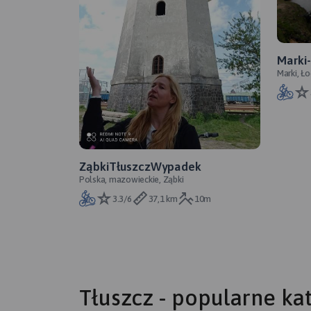
Marki
Marki, Ł
ZąbkiTłuszczWypadek
Polska, mazowieckie, Ząbki
3.3/6
37,1 km
10m
Tłuszcz - popularne kat