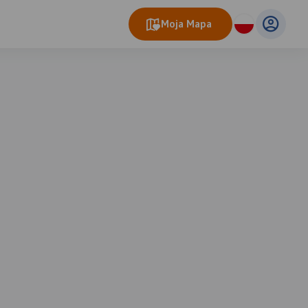
Moja Mapa
eo Map
© OpenMapTiles
© OpenStreetMap contributors