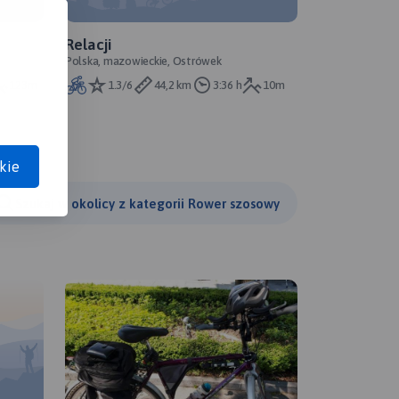
Relacji
Polska, mazowieckie, Ostrówek
123m
1.3/6
44,2 km
3:36 h
10m
kie
Szukaj w okolicy z kategorii Rower szosowy