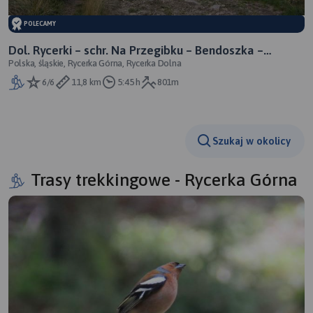
POLECAMY
Dol. Rycerki – schr. Na Przegibku – Bendoszka –
Polska, śląskie, Rycerka Górna, Rycerka Dolna
Praszywka Mała – Dol. Rycerki
6/6
11,8 km
5:45 h
801m
Szukaj w okolicy
Trasy trekkingowe - Rycerka Górna