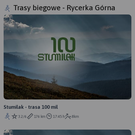
Trasy biegowe - Rycerka Górna
Stumilak - trasa 100 mil
3.2/6
176 km
17:45 h
8km