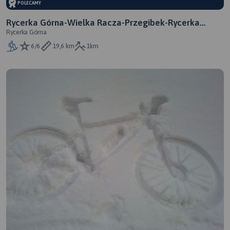
POLECAMY
Rycerka Górna-Wielka Racza-Przegibek-Rycerka
Rycerka Górna
Górna
6/6
19,6 km
1km