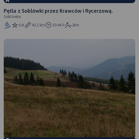
Pętla z Soblówki przez Krawców i Rycerzową.
Soblówka
6/6
42,1 km
10:44 h
1km