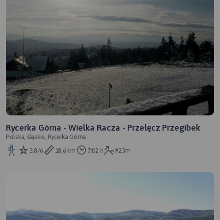
Rycerka Górna - Wielka Racza - Przełęcz Przegibek
Polska, śląskie, Rycerka Górna
3.8/6
18,6 km
7:02 h
923m