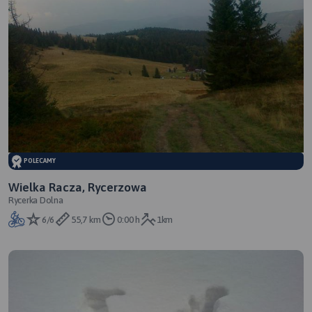
POLECAMY
Wielka Racza, Rycerzowa
Rycerka Dolna
6/6
55,7 km
0:00 h
1km