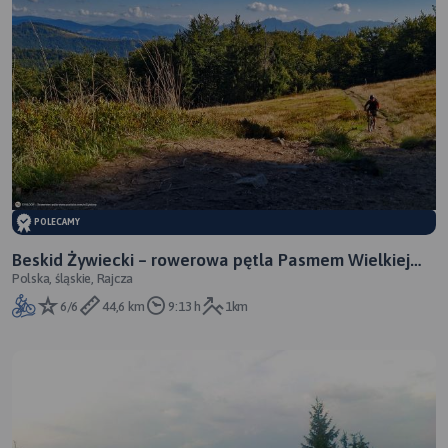
POLECAMY
Beskid Żywiecki – rowerowa pętla Pasmem Wielkiej
Polska, śląskie, Rajcza
Raczy (turystyczne MTB) – 42 km
6/6
44,6 km
9:13 h
1km