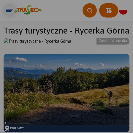
Trasy turystyczne - Rycerka Górna
Źródło: Wikipedia
© Traseo Map
© OpenMapTiles
© OpenStreetMap contributors
POLECAMY