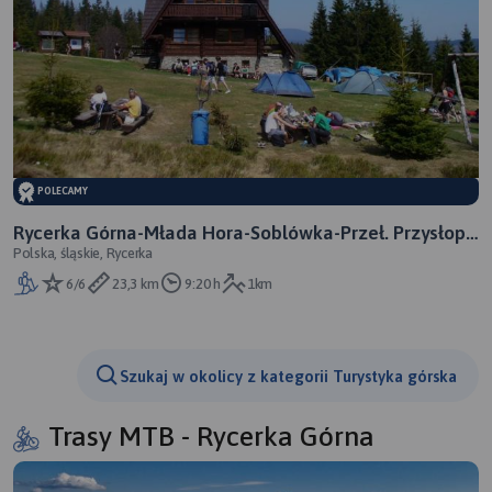
POLECAMY
Rycerka Górna-Młada Hora-Soblówka-Przeł. Przysłop-
Polska, śląskie, Rycerka
Hala Rycerzowa-Przegibek
6/6
23,3 km
9:20 h
1km
Szukaj w okolicy z kategorii Turystyka górska
Trasy MTB - Rycerka Górna