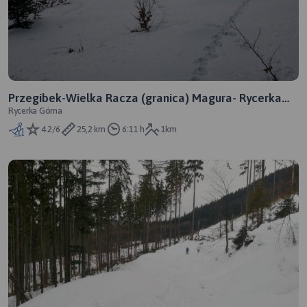
Przegibek-Wielka Racza (granica) Magura- Rycerka
Rycerka Górna
Górna - Przegibek
4.2/6
25,2 km
6:11 h
1km