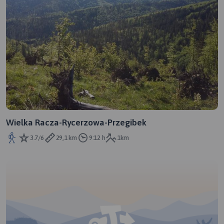
Wielka Racza-Rycerzowa-Przegibek
3.7/6
29,1 km
9:12 h
1km