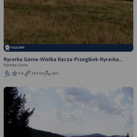
POLECAMY
Rycerka Górna-Wielka Racza-Przegibek-Rycerka
Rycerka Górna
Górna
6/6
19,6 km
1km