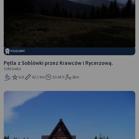
POLECAMY
Pętla z Soblówki przez Krawców i Rycerzową.
Soblówka
6/6
42,1 km
10:44 h
1km