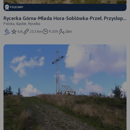
POLECAMY
Rycerka Górna-Młada Hora-Soblówka-Przeł. Przysłop-
Polska, śląskie, Rycerka
Hala Rycerzowa-Przegibek
6/6
23,3 km
9:20 h
1km