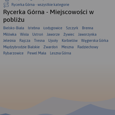
Rycerka Górna - wszystkie kategorie
Rycerka Górna - Miejscowości w
pobliżu
Bielsko-Biała
Istebna
Łodygowice
Szczyrk
Brenna
Milówka
Wisła
Ustroń
Jaworze
Żywiec
Jaworzynka
Jeleśnia
Rajcza
Tresna
Ujsoły
Korbielów
Węgierska Górka
Międzybrodzie Bialskie
Zwardoń
Meszna
Radziechowy
Rybarzowice
Pewel Mała
Leszna Górna