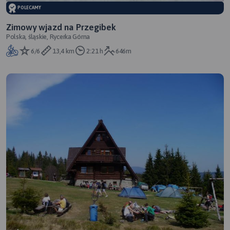
POLECAMY
Zimowy wjazd na Przegibek
Polska, śląskie, Rycerka Górna
6/6
13,4 km
2:21 h
646m