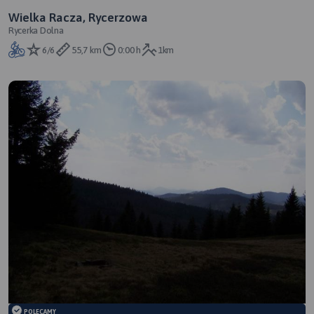
Wielka Racza, Rycerzowa
Rycerka Dolna
6/6
55,7 km
0:00 h
1km
POLECAMY