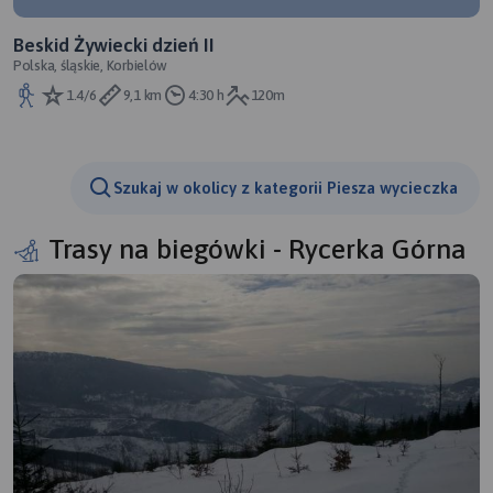
Beskid Żywiecki dzień II
Polska, śląskie, Korbielów
1.4/6
9,1 km
4:30 h
120m
Szukaj w okolicy z kategorii Piesza wycieczka
Trasy na biegówki - Rycerka Górna