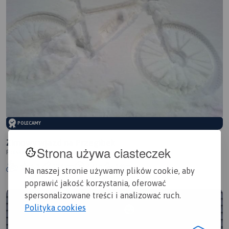
POLECAMY
Zimowy wjazd na Przegibek
Strona używa ciasteczek
Polska, śląskie, Rycerka Górna
6/6
13,4 km
2:21 h
646m
Na naszej stronie używamy plików cookie, aby
poprawić jakość korzystania, oferować
spersonalizowane treści i analizować ruch.
Polityka cookies