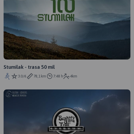
Stumilak - trasa 50 mil
3.0/6
78,1 km
7:48 h
4km