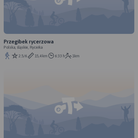
Przegibek rycerzowa
Polska, śląskie, Rycerka
2.5/6
15,4 km
6:33 h
1km