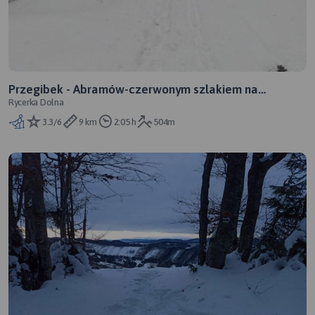
Przegibek - Abramów-czerwonym szlakiem na
Rycerka Dolna
Przegibek
3.3/6
9 km
2:05 h
504m