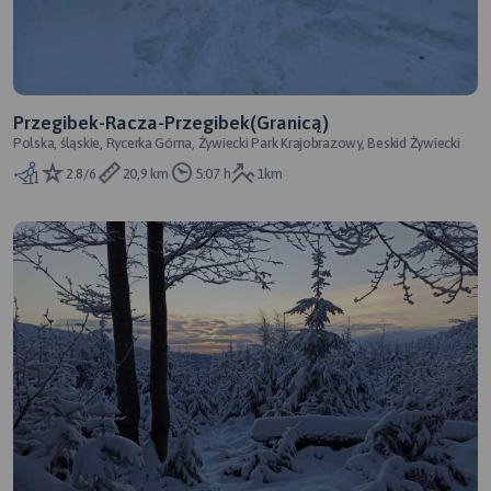
Przegibek-Racza-Przegibek(Granicą)
Polska, śląskie, Rycerka Górna, Żywiecki Park Krajobrazowy, Beskid Żywiecki
2.8/6
20,9 km
5:07 h
1km