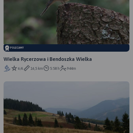
POLECAMY
Wielka Rycerzowa i Bendoszka Wielka
6/6
16,5 km
5:58 h
944m