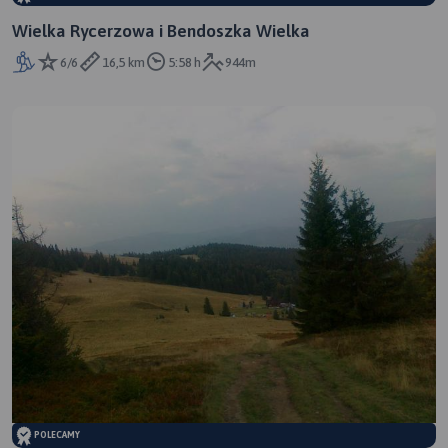
Wielka Rycerzowa i Bendoszka Wielka
6/6
16,5 km
5:58 h
944m
POLECAMY