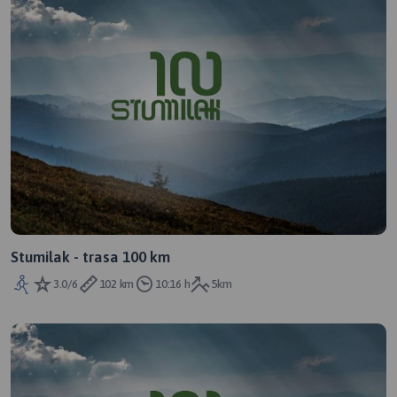
Stumilak - trasa 100 km
3.0/6
102 km
10:16 h
5km