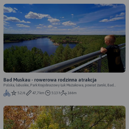
Bad Muskau - rowerowa rodzinna atrakcja
Polska, lubuskie, Park Krajobrazowy Łuk Mużakowa, powiat żarski, Bad
Muskau, Łęknica, Kromlau
5.2/6
47,7 km
5:13 h
166m