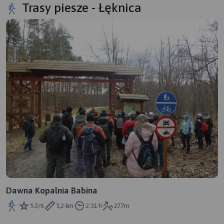
Trasy piesze - Łęknica
Dawna Kopalnia Babina
5.3/6
5,2 km
2:31 h
277m