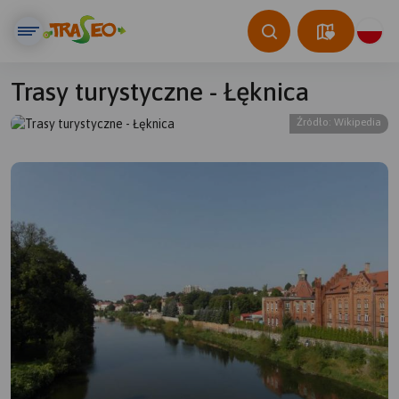
Trasy turystyczne - Łęknica
Źródło: Wikipedia
© Traseo Map
© OpenMapTiles
© OpenStreetMap contributors