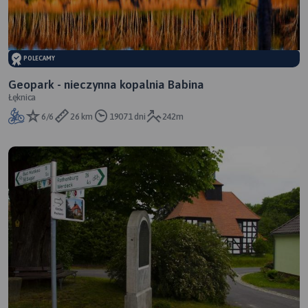
POLECAMY
Geopark - nieczynna kopalnia Babina
Łęknica
6/6
26 km
19071 dni
242m