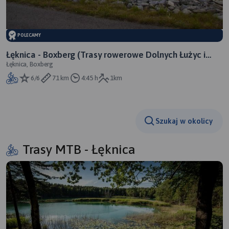
POLECAMY
Łęknica - Boxberg (Trasy rowerowe Dolnych Łużyc i
Łęknica, Boxberg
Mużakowa)
6/6
71 km
4:45 h
1km
Szukaj w okolicy
Trasy MTB - Łęknica