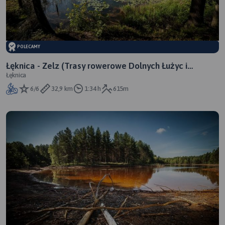
POLECAMY
Łęknica - Zelz (Trasy rowerowe Dolnych Łużyc i
Łęknica
Mużakowa)
6/6
32,9 km
1:34 h
615m