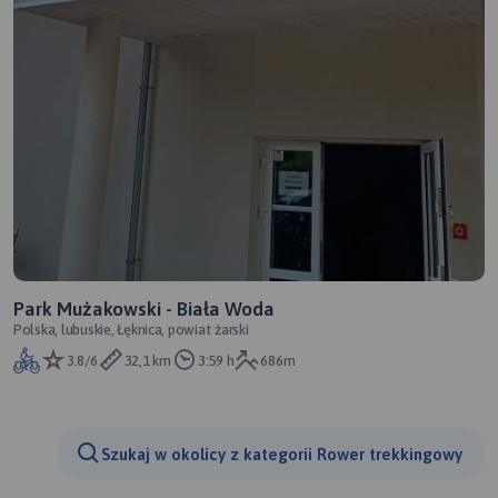
Park Mużakowski - Biała Woda
Polska, lubuskie, Łęknica, powiat żarski
3.8/6
32,1 km
3:59 h
686m
Szukaj w okolicy z kategorii Rower trekkingowy