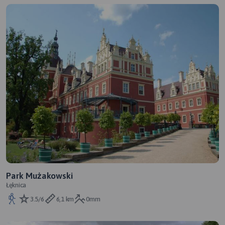
Park Mużakowski
Łęknica
3.5/6
6,1 km
0mm