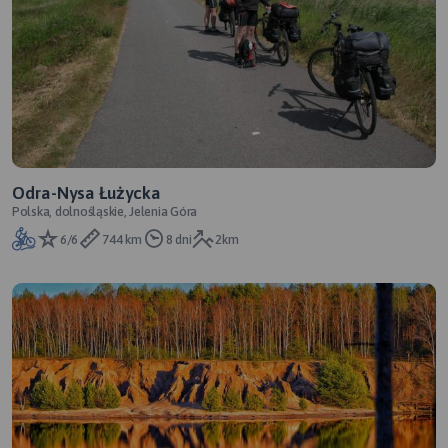
Odra-Nysa Łużycka
Polska, dolnośląskie, Jelenia Góra
6/6
744 km
8 dni
2km