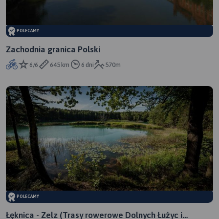
POLECAMY
Zachodnia granica Polski
6/6
645 km
6 dni
570m
POLECAMY
Łęknica - Zelz (Trasy rowerowe Dolnych Łużyc i