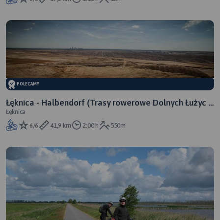
POLECAMY
Łęknica - Halbendorf (Trasy rowerowe Dolnych Łużyc i
Łęknica
Mużakowa)
6/6
41,9 km
2:00 h
550m