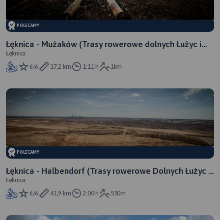
POLECAMY
Łęknica - Mużaków (Trasy rowerowe dolnych Łużyc i
Łęknica
Mużakowa) Park Muzakowski i Geopark 1 dnia
6/6
17,2 km
1:11 h
1km
POLECAMY
Łęknica - Halbendorf (Trasy rowerowe Dolnych Łużyc i
Łęknica
Mużakowa)
6/6
41,9 km
2:00 h
550m