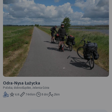
Odra-Nysa Łużycka
Polska, dolnośląskie, Jelenia Góra
6/6
744 km
8 dni
2km