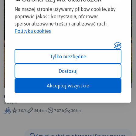
Na naszej stronie używamy plików cookie, aby
poprawić jakość korzystania, oferować
spersonalizowane treści i analizować ruch.
Polityka cookies
Tylko niezbędne
Dostosuj
Akceptuj wszystkie
Babina
Olszyna
3.0/6
54,4 km
7:07 h
306m