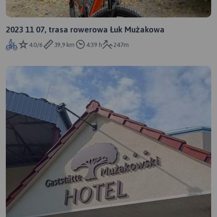
2023 11 07, trasa rowerowa Łuk Mużakowa
4.0/6
39,9 km
4:39 h
247m