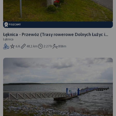
POLECAMY
Łęknica - Przewóz (Trasy rowerowe Dolnych Łużyc i
Łęknica
Mużakowa)
6/6
48,1 km
2:27 h
806m