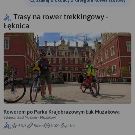
Szukaj w okolicy z kategorii Rower szosowy
Trasy na rower trekkingowy -
Łęknica
Rowerem po Parku Krajobrazowym Łuk Mużakowa
Łęknica, Bad Muskau - Mużakow
5.3/6
54 km
8:02 h
1km