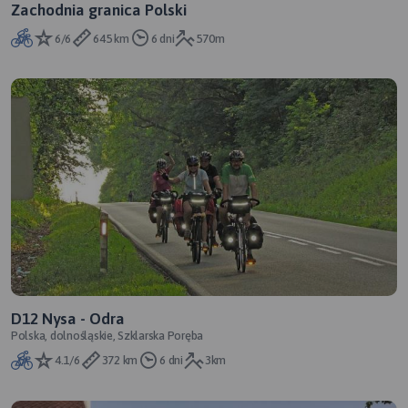
Zachodnia granica Polski
6/6
645 km
6 dni
570m
D12 Nysa - Odra
Polska, dolnośląskie, Szklarska Poręba
4.1/6
372 km
6 dni
3km