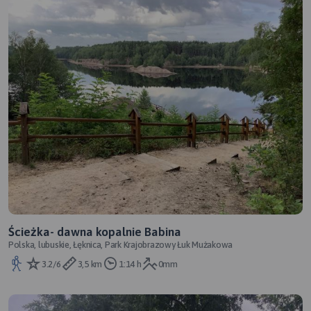
Ścieżka- dawna kopalnie Babina
Polska, lubuskie, Łęknica, Park Krajobrazowy Łuk Mużakowa
3.2/6
3,5 km
1:14 h
0mm