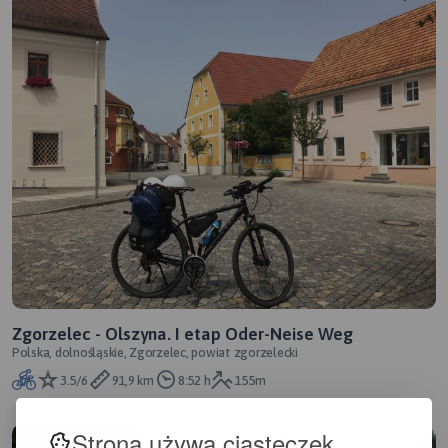
Zgorzelec - Olszyna. I etap Oder-Neise Weg
Polska, dolnośląskie, Zgorzelec, powiat zgorzelecki
3.5/6
91,9 km
8:52 h
155m
Strona używa ciasteczek