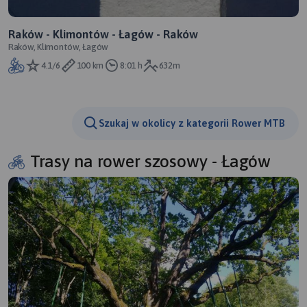
Raków - Klimontów - Łagów - Raków
Raków, Klimontów, Łagów
4.1/6
100 km
8:01 h
632m
Szukaj w okolicy z kategorii Rower MTB
Trasy na rower szosowy - Łagów