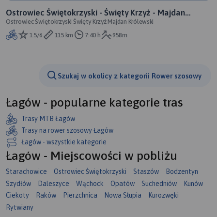
Ostrowiec Świętokrzyski - Święty Krzyż - Majdan
Ostrowiec Świętokrzyski Święty Krzyż Majdan Królewski
Królewski
1.5/6
115 km
7:40 h
958m
Szukaj w okolicy z kategorii Rower szosowy
Łagów - popularne kategorie tras
Trasy MTB Łagów
Trasy na rower szosowy Łagów
Łagów - wszystkie kategorie
Łagów - Miejscowości w pobliżu
Starachowice
Ostrowiec Świętokrzyski
Staszów
Bodzentyn
Szydłów
Daleszyce
Wąchock
Opatów
Suchedniów
Kunów
Ciekoty
Raków
Pierzchnica
Nowa Słupia
Kurozwęki
Rytwiany