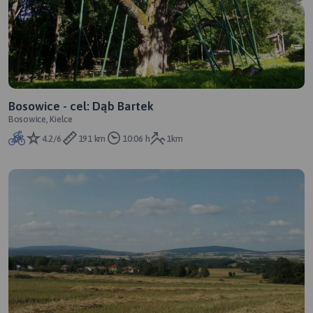
Bosowice - cel: Dąb Bartek
Bosowice, Kielce
4.2/6
191 km
10:06 h
1km