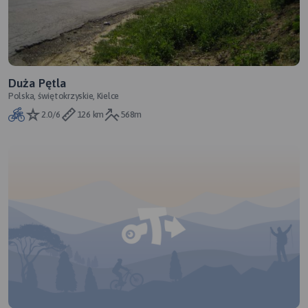
Duża Pętla
Polska, świętokrzyskie, Kielce
2.0/6
126 km
568m