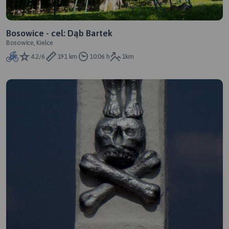
Bosowice - cel: Dąb Bartek
Bosowice, Kielce
4.2/6
191 km
10:06 h
1km