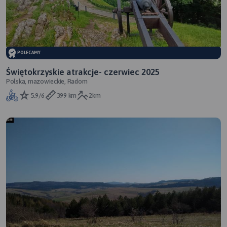
POLECAMY
Świętokrzyskie atrakcje- czerwiec 2025
Polska, mazowieckie, Radom
5.9/6
399 km
2km