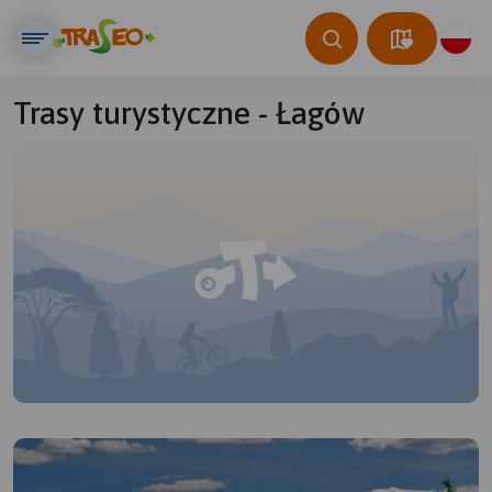
Trasy turystyczne - Łagów
© Traseo Map
© OpenMapTiles
© OpenStreetMap contributors