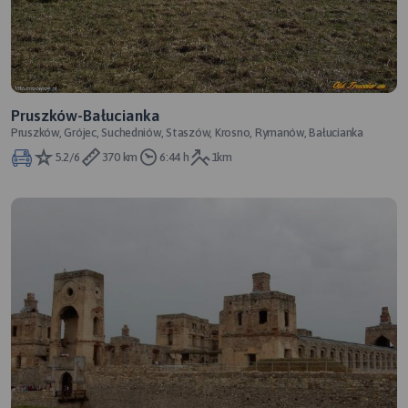
Pruszków-Bałucianka
Pruszków, Grójec, Suchedniów, Staszów, Krosno, Rymanów, Bałucianka
5.2/6
370 km
6:44 h
1km