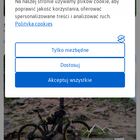
Na naszej stronie używamy plików cookie, aby
poprawić jakość korzystania, oferować
spersonalizowane treści i analizować ruch.
Polityka cookies
Sandomierz - Nowa Słupia
Polska, świętokrzyskie, Sandomierz
4.4/6
81 km
7:45 h
689m
Tylko niezbędne
Dostosuj
Akceptuj wszystkie