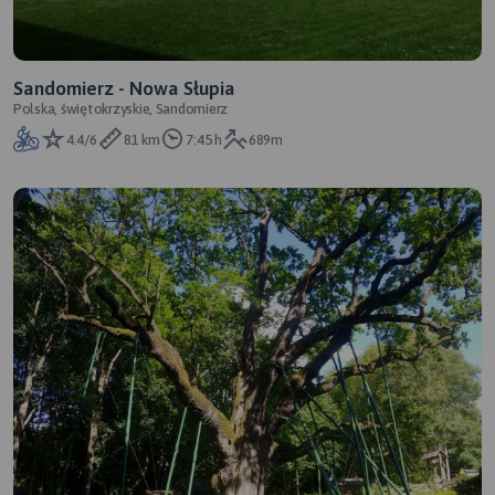
Sandomierz - Nowa Słupia
Polska, świętokrzyskie, Sandomierz
4.4/6
81 km
7:45 h
689m