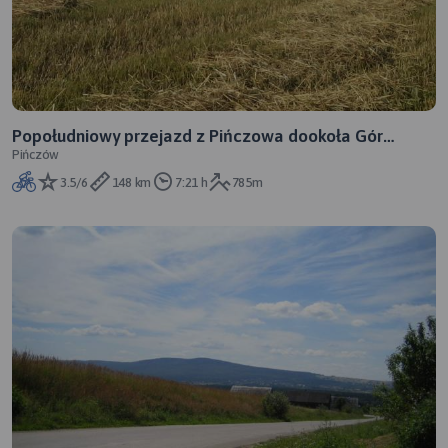
Popołudniowy przejazd z Pińczowa dookoła Gór
Pińczów
Świętokrzyskich
3.5/6
148 km
7:21 h
785m