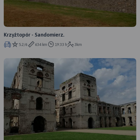
Krzyżtopór - Sandomierz.
5.2/6
634 km
19:33 h
3km