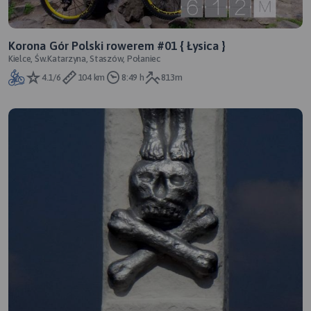
Korona Gór Polski rowerem #01 { Łysica }
Kielce, Św.Katarzyna, Staszów, Połaniec
4.1/6
104 km
8:49 h
813m