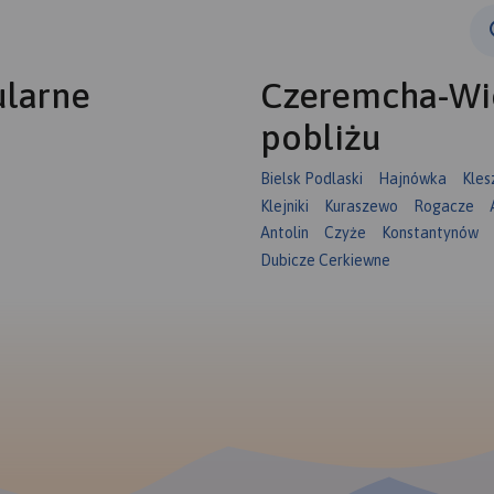
ularne
Czeremcha-Wie
pobliżu
Bielsk Podlaski
Hajnówka
Kles
Klejniki
Kuraszewo
Rogacze
Antolin
Czyże
Konstantynów
Dubicze Cerkiewne