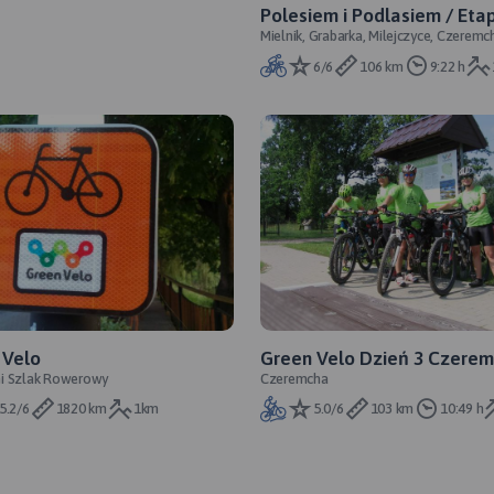
Polesiem i Podlasiem / Etap
Mielnik, Grabarka, Milejczyce, Czeremc
Mielnik - Czeremcha / Hajn
Hajnówka, Białowieża
Białowieża
6/6
106 km
9:22 h
 Velo
Green Velo Dzień 3 Czeremcha -
i Szlak Rowerowy
Czeremcha
Neple
5.2/6
1820 km
1km
5.0/6
103 km
10:49 h