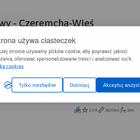
owy - Czeremcha-Wieś
trona używa ciasteczek
szej stronie używamy plików cookie, aby poprawić jakość
tania, oferować spersonalizowane treści i analizować ruch.
yka cookies
 Velo
Tylko niezbędne
Dostosuj
Akceptuj wszyst
3.4/6
1495 km
15 dni
3km
Green Velo
3.3/6
1820 km
1km