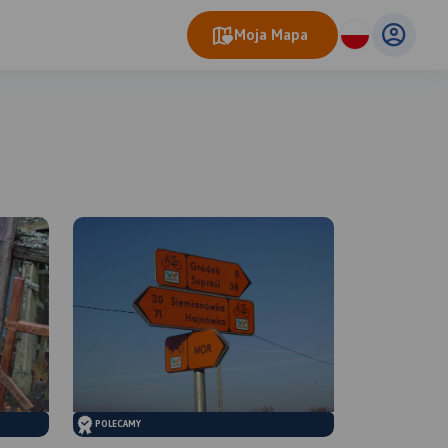
Moja Mapa
eo Map
© OpenMapTiles
© OpenStreetMap contributors
POLECAMY