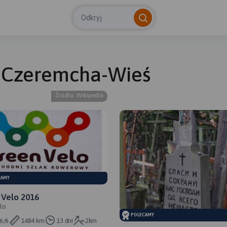
Odkryj
 - Czeremcha-Wieś
© Tras
Źródło: Wikipedia
CAMY
 Velo 2016
lo
POLECAMY
6/6
1484 km
13 dni
2km