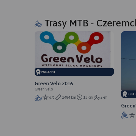
Trasy MTB - Czeremc
POLECAMY
Green Velo 2016
Green Velo
POLE
6/6
1484 km
13 dni
2km
Green
Podlas