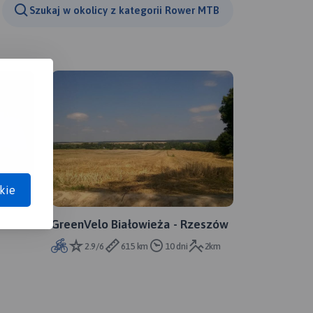
Szukaj w okolicy z kategorii Rower MTB
kie
GreenVelo Białowieża - Rzeszów
2.9/6
615 km
10 dni
2km