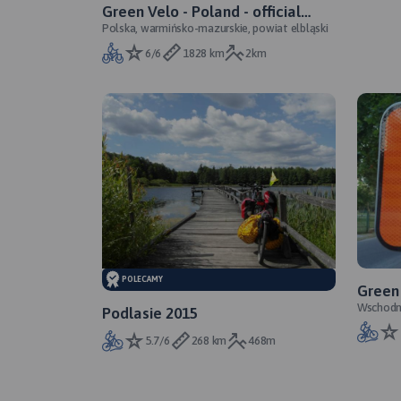
Green Velo - Poland - official
Polska, warmińsko-mazurskie, powiat elbląski
route
6/6
1828 km
2km
POLECAMY
Green
Wschodn
Podlasie 2015
5.7/6
268 km
468m