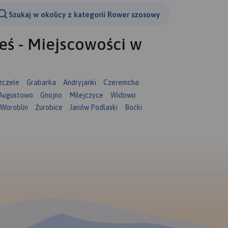
Szukaj w okolicy z kategorii Rower szosowy
ś - Miejscowości w
zczele
Grabarka
Andryjanki
Czeremcha
Augustowo
Gnojno
Milejczyce
Widowo
Woroblin
Żurobice
Janów Podlaski
Boćki