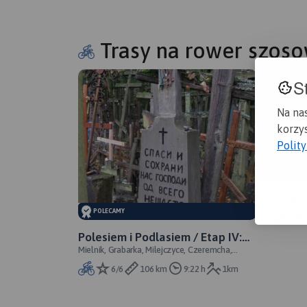
Trasy na rower szos
S
Na na
korzys
Polit
Green
Elbląg
POLECAMY
Polesiem i Podlasiem / Etap IV:
Mielnik, Grabarka, Milejczyce, Czeremcha,
Mielnik - Czeremcha / Hajnówka -
Hajnówka, Białowieża
Białowieża
6/6
106 km
9:22 h
1km