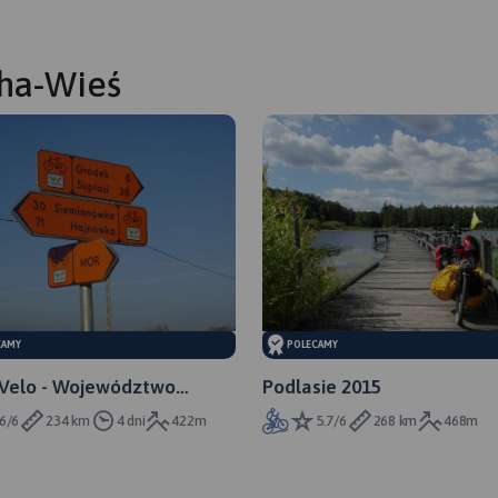
ha-Wieś
CAMY
POLECAMY
Velo - Województwo
Podlasie 2015
kie (do Białegostoku)
6/6
234 km
4 dni
422m
5.7/6
268 km
468m