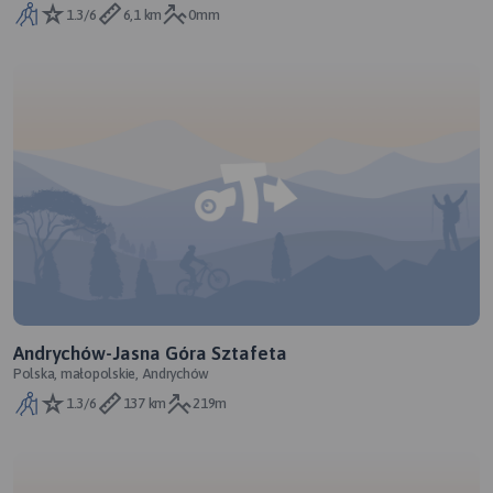
1.3/6
6,1 km
0mm
Andrychów-Jasna Góra Sztafeta
Polska, małopolskie, Andrychów
1.3/6
137 km
219m