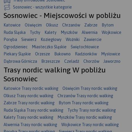
Sosnowiec - wszystkie kategorie
Sosnowiec - Miejscowości w pobliżu
Katowice
Oświęcim
Olkusz
Chrzanów
Zabrze
Bytom
Ruda Śląska
Tychy
Kalety
Myszków
Alwernia
Wojkowice
Poręba
Siewierz
Koziegłowy
Woźniki
Zawiercie
Ogrodzieniec
Miasteczko Śląskie
Świętochłowice
Piekary Śląskie
Orzesze
Bukowno
Radzionków
Mysłowice
Dąbrowa Górnicza
Brzeszcze
Czeladź
Chorzów
Jaworzno
Trasy nordic walking W pobliżu
Sosnowiec
Katowice Trasy nordic walking
Oświęcim Trasy nordic walking
Olkusz Trasy nordic walking
Chrzanów Trasy nordic walking
Zabrze Trasy nordic walking
Bytom Trasy nordic walking
Ruda Śląska Trasy nordic walking
Tychy Trasy nordic walking
Kalety Trasy nordic walking
Myszków Trasy nordic walking
Alwernia Trasy nordic walking
Wojkowice Trasy nordic walking
Poręba Trasy nordic walking
Siewierz Trasy nordic walking