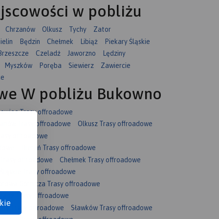
jscowości w pobliżu
Chrzanów
Olkusz
Tychy
Zator
ielin
Będzin
Chełmek
Libiąż
Piekary Śląskie
Brzeszcze
Czeladź
Jaworzno
Lędziny
Myszków
Poręba
Siewierz
Zawiercie
ce
owe W pobliżu Bukowno
owiec Trasy offroadowe
anów Trasy offroadowe
Olkusz Trasy offroadowe
rasy offroadowe
adowe
Bieruń Trasy offroadowe
 Trasy offroadowe
Chełmek Trasy offroadowe
 Śląskie Trasy offroadowe
rowa Górnicza Trasy offroadowe
ladź Trasy offroadowe
kie
iny Trasy offroadowe
Sławków Trasy offroadowe