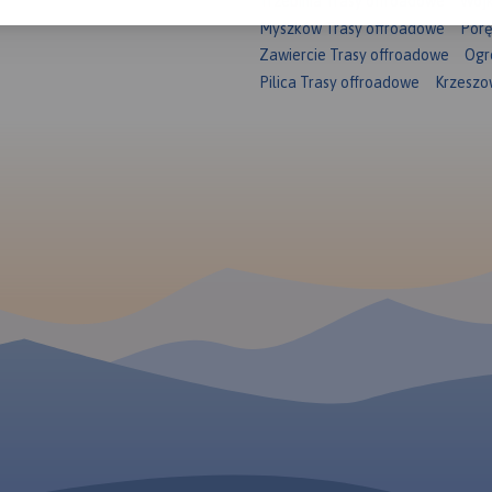
Trzebinia Trasy offroadowe
Wojk
Myszków Trasy offroadowe
Porę
Zawiercie Trasy offroadowe
Ogr
Pilica Trasy offroadowe
Krzeszo