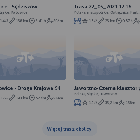
ice - Sędziszów
Trasa 22_05_2021 17:16
śląskie, Katowice
Polska, małopolskie, Ostrężnica, Park
Krajobrazowy Dolinki Krakowskie
1.4/6
138 km
3:41 h
806m
1.3/6
23 km
0:57 h
owice - Droga Krajowa 94
Jaworzno-Czerna klasztor 
Polska, śląskie, Jaworzno
i lasami
1.2/6
141 km
57 dni
914m
1.2/6
33,2 km
138m
Więcej tras z okolicy