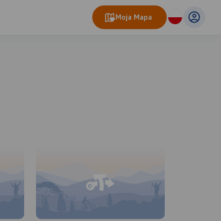
Moja Mapa
eo Map
© OpenMapTiles
© OpenStreetMap contributors