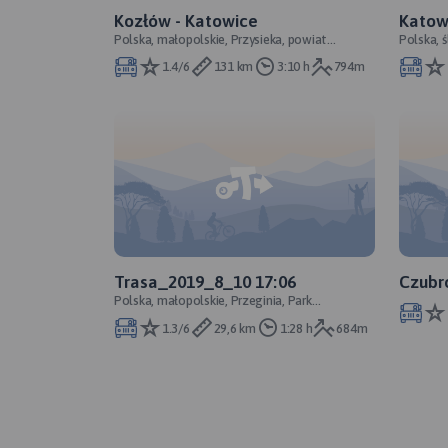
Kozłów - Katowice
Katow
Polska, małopolskie, Przysieka, powiat
Polska, 
miechowski
1.4/6
131 km
3:10 h
794m
Trasa_2019_8_10 17:06
Czubr
Polska, małopolskie, Przeginia, Park
Krajobrazowy Dolinki Krakowskie, powiat
1.3/6
29,6 km
1:28 h
684m
krakowski