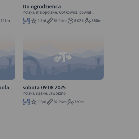
Do ogrodzieńca
Polska, małopolskie, Gotkowice, powiat
krakowski
129m
1.3/6
86,1 km
8:02 h
888m
polami
sobota 09.08.2025
Polska, śląskie, Jaworzno
1.0/6
82,9 km
360m