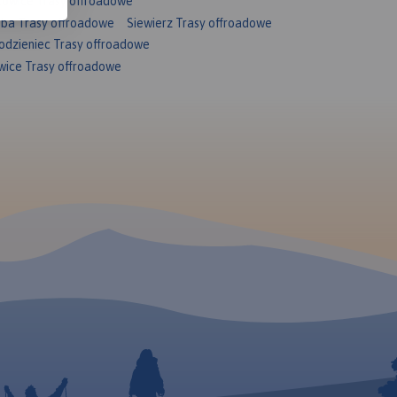
owice Trasy offroadowe
ba Trasy offroadowe
Siewierz Trasy offroadowe
odzieniec Trasy offroadowe
wice Trasy offroadowe