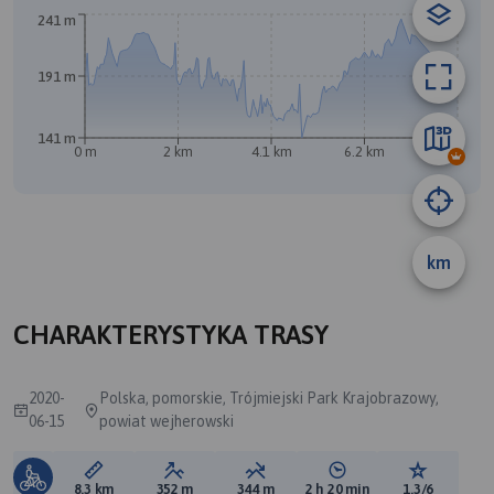
241 m
191 m
141 m
0 m
2 km
4.1 km
6.2 km
8.2 km
km
A
B
CHARAKTERYSTYKA TRASY
2020-
Polska, pomorskie, Trójmiejski Park Krajobrazowy,
06-15
powiat wejherowski
Długość trasy:
Suma przewyższeń:
Suma spadków:
Średni czas potrzebny 
Ocena tras
8.3 km
352 m
344 m
2 h 20 min
1.3/6