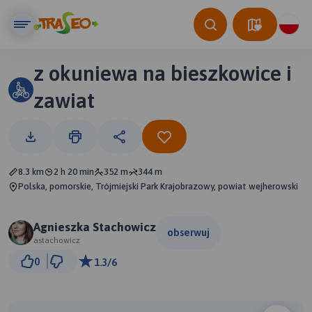
z okuniewa na bieszkowice i
zawiat
8.3 km
2 h 20 min
352 m
344 m
Polska, pomorskie, Trójmiejski Park Krajobrazowy, powiat wejherowski
Agnieszka Stachowicz
obserwuj
astachowicz
1 km
0
1.3/6
© Traseo Map
© OpenMapTiles
© OpenStreetMap contributors