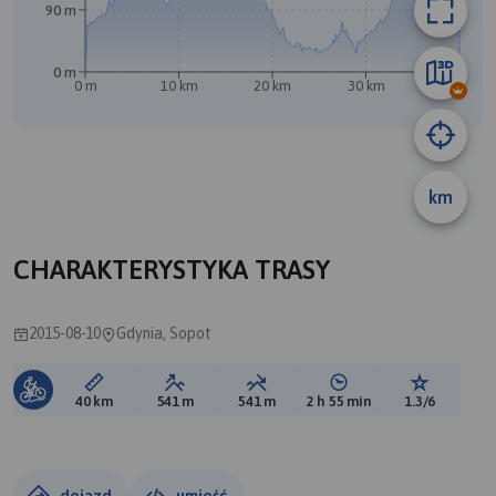
90 m
0 m
0 m
10 km
20 km
30 km
40 km
km
CHARAKTERYSTYKA TRASY
2015-08-10
Gdynia, Sopot
Długość trasy:
Suma przewyższeń:
Suma spadków:
Średni czas potrzebny 
Ocena tras
40 km
541 m
541 m
2 h 55 min
1.3/6
dojazd
umieść