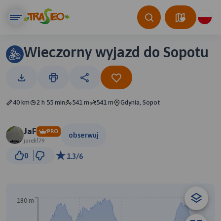
Wieczorny wyjazd do Sopotu
40 km
2 h 55 min
541 m
541 m
Gdynia, Sopot
JaF
PRO
obserwuj
jarekf79
3 km
0
1.3/6
© Traseo Map
© OpenMapTiles
© OpenStreetMap contributors
A
B
180 m