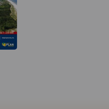
MAPA TURYSTYCZNA W
APLIKACJI TRASEO
MAPA TURYSTYCZNA W
APLIKACJI TRASEO
 W
Mapa Kaszub obejmuje 
Mapa turystyczna Kaszub
Pojezierza Kaszubskieg
obejmuje obszar od Łeby po
Kaszubskim, Wdzydzkim
werzystów i
Hel, zaznaczone tu zostały
fragmentem Trójmiejsk
łnocna.
szlaki turystyczne, ścieżki
Parku Krajobrazowego 
czony jest
dydaktyczne oraz lokalizacje
część Borów Tucholskich
pusz i
atrakcji turystycznych,
Zasięg mapy wyznaczaj
dzie,
fortyfikacji nadmorskich i
Bieszkowice na północy
latarni morskich.
Zblewo na południu,
nocy,
Dziemiany na zachodzie
na
Gdańsk na wschodzie.
ń i
wydania 2022
 na