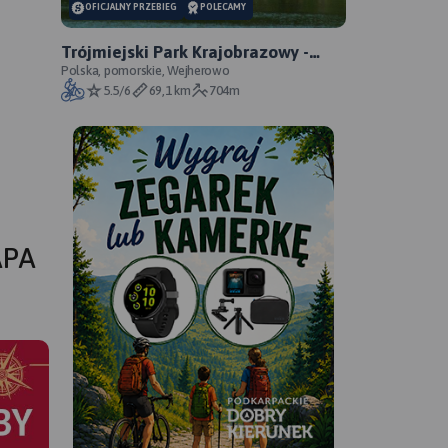
OFICJALNY PRZEBIEG
POLECAMY
Trójmiejski Park Krajobrazowy -
Niebieski Szlak Rowerowy -
Polska, pomorskie, Wejherowo
5.5/6
69,1 km
704m
oficjalny przebieg
APA