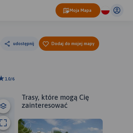
Moja Mapa
udostępnij
Dodaj do mojej mapy
1.0/6
ributors
Trasy, które mogą Cię
zainteresować