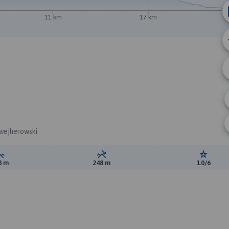
11 km
17 km
B
 wejherowski
Suma przewyższeń:
Suma spadków:
Ocena t
3 m
248 m
1.0/6