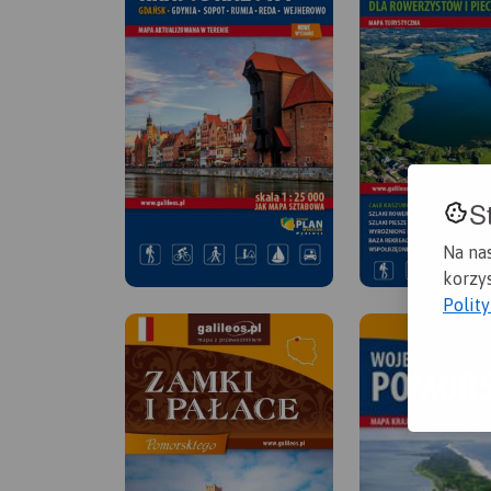
S
Na na
korzys
Polit