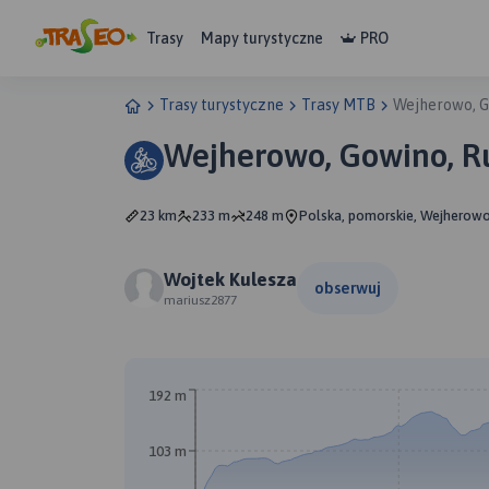
Trasy
Mapy turystyczne
PRO
Trasy turystyczne
Trasy MTB
Wejherowo, G
Wejherowo, Gowino, 
23 km
233 m
248 m
Polska, pomorskie, Wejherowo
Wojtek Kulesza
obserwuj
mariusz2877
A
192 m
103 m