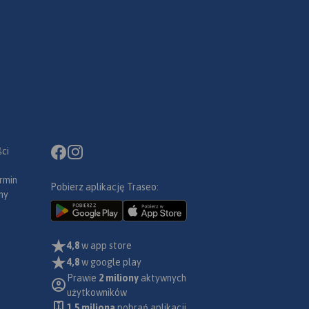
ci
rmin
Pobierz aplikację Traseo:
ny
4,8
w app store
4,8
w google play
Prawie
2 miliony
aktywnych
użytkowników
1.5 miliona
pobrań aplikacji