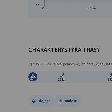
14 m
0 m
5.7 km
CHARAKTERYSTYKA TRASY
2019-11-11
Polska, pomorskie, Wejherowo, powiat
Długość trasy:
23 km
23
dojazd
umieść