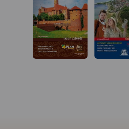
MAPA TURYSTYCZNA W
MAPA TURYSTYCZNA
APLIKACJI TRASEO
APLIKACJI TRASEO
Mapa Trójmiasta obejmuje
Mapa Kaszub dla ro
swoim zasięgiem obszar
piechurów część pó
Trójmiejskiego Parku
Zasięg mapy ograni
Krajobrazowego od Wejherowa
miejscowościami: Li
przez Redę, Rumię, Gdynię,
Sulęczyno na zacho
Sopot aż do Gdańska. Na
Lębork i Nowy Dwór
mapie ujęto wszystkie
Wejherowski na pół
informacje przydatne turyście.
Żukowo i Przywidz 
Podano aktualne przebiegi
wschodzie oraz Gołu
szlaków pieszych, rowerowych,
Wdzydze Kiszewskie
konnych, nordic walking i
południu. Na mapie