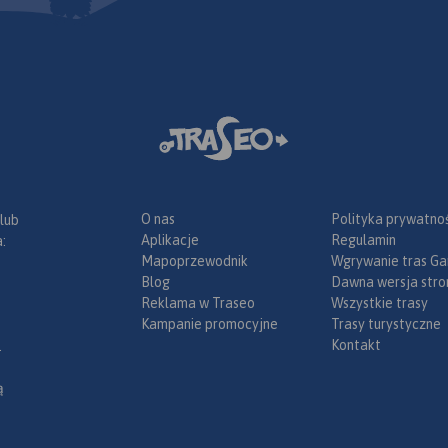
lnice) oraz
z
racyjnym,
, ochroną
O nas
Polityka prywatnoś
 lub
Aplikacje
Regulamin
:
Mapoprzewodnik
Wgrywanie tras Ga
Blog
Dawna wersja stro
Reklama w Traseo
Wszystkie trasy
Kampanie promocyjne
Trasy turystyczne
Kontakt
.
ą