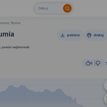
Odkryj
owino, Rumia
Rumia
pobierz
drukuj
, powiat wejherowski
0
2 km
© Traseo Map
© OpenMapTiles
© OpenStreetMap cont