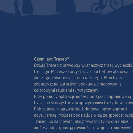
przysiółki, duże dzie
mapki tematyczne 
podziałem administ
kodami pocztowymi
przyrody i krainami
goegraficznymi.
Czym jest Traseo?
Dzięki Traseo z łatwością wyznaczysz trasę wycieczki
treningu. Możesz skorzystać z kilku trybów planowania
pieszego, rowerowych i narciarskiego. Plan trasy
zobaczysz na autorskim podkładzie mapowym z
kolorowymi szlakami turystycznymi.
Przy pomocy aplikacji możesz podążać zaplanowaną
trasą lub skorzystać z propozycji innych użytkowników
Rób zdjęcia, nagrywaj ślad, dodawaj opisy, zapisuj i
edytuj trasę. Możesz podzielić się nią ze społeczności
Traseo lub zachować jako prywatną tylko dla siebie,
możesz udostępnić ją również na swojej stronie www!