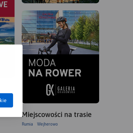
kie
Miejscowości na trasie
Rumia
Wejherowo