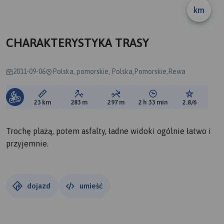
km
CHARAKTERYSTYKA TRASY
2011-09-06
Polska, pomorskie, Polska,Pomorskie,Rewa
Długość trasy:
Suma przewyższeń:
Suma spadków:
Średni czas potrzebny 
Ocena tras
23 km
283 m
297 m
2 h 33 min
2.8/6
Trochę plażą, potem asfalty, ładne widoki ogólnie łatwo i
przyjemnie.
dojazd
umieść