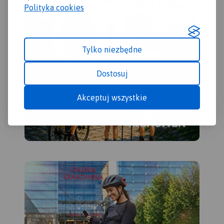
Polityka cookies
długościami. Dodatkowo
zaznaczone zostały drogi
polne, leśne oraz szlaki
kajakowe. Są tu też zabytki,
Tylko niezbędne
noclegi, muzea, punkty
widokowe, szczególnie warte
odwiedzenia miejsca
Dostosuj
zaznaczono żółtą ramką.
Akceptuj wszystkie