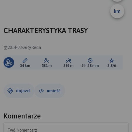
km
CHARAKTERYSTYKA TRASY
2014-08-26
Reda
Długość trasy:
Suma przewyższeń:
Suma spadków:
Średni czas potrzebny 
Ocena tras
34 km
581 m
595 m
3 h 58 min
2.8/6
dojazd
umieść
Komentarze
Twój komentarz