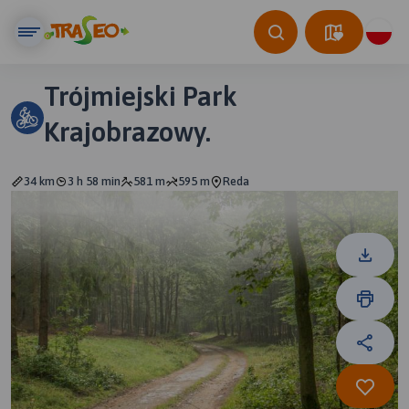
Trójmiejski Park
Krajobrazowy.
34 km
3 h 58 min
581 m
595 m
Reda