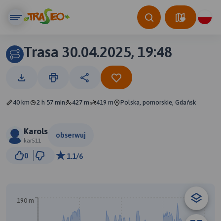
Trasa 30.04.2025, 19:48
40 km
2 h 57 min
427 m
419 m
Polska, pomorskie, Gdańsk
Karols
obserwuj
kar511
2 km
0
1.1/6
© Traseo Map
© OpenMapTiles
© OpenStreetMap contributors
B
A
190 m