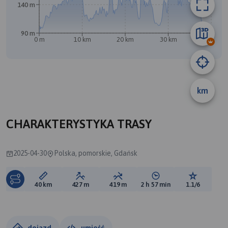
140 m
90 m
0 m
10 km
20 km
30 km
40 km
km
CHARAKTERYSTYKA TRASY
2025-04-30
Polska, pomorskie, Gdańsk
Długość trasy:
Suma przewyższeń:
Suma spadków:
Średni czas potrzebny 
Ocena tras
40 km
427 m
419 m
2 h 57 min
1.1/6
dojazd
umieść