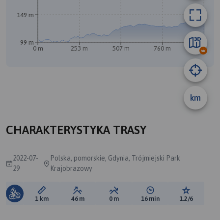
149 m
A
99 m
0 m
253 m
507 m
760 m
1 km
B
km
CHARAKTERYSTYKA TRASY
2022-07-
Polska, pomorskie, Gdynia, Trójmiejski Park
29
Krajobrazowy
Długość trasy:
Suma przewyższeń:
Suma spadków:
Średni czas potrzebny 
Ocena tras
1 km
46 m
0 m
16 min
1.2/6