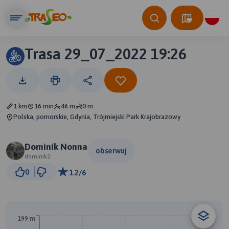
Trasa 29_07_2022 19:26
1 km
16 min
46 m
0 m
Polska, pomorskie, Gdynia, Trójmiejski Park Krajobrazowy
Dominik Nonna
obserwuj
dominik2
200 m
0
1.2/6
© Traseo Map
© OpenMapTiles
© OpenStreetMap contributors
199 m