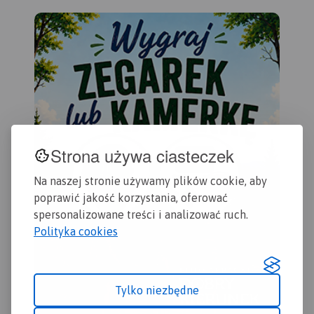
Bie
Gdańska. Na mapie ujęto
Zbl
wszystkie informacje
Dzi
przydatne turyście. Podano
Gda
aktualne przebiegi szlaków
wyd
pieszych, rowerowych,
konnych, nordic walking i
konnych, łącznie z
kilometrażem.
Strona używa ciasteczek
Na naszej stronie używamy plików cookie, aby
poprawić jakość korzystania, oferować
spersonalizowane treści i analizować ruch.
Polityka cookies
Tylko niezbędne