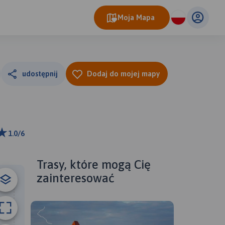
Moja Mapa
udostępnij
Dodaj do mojej mapy
1.0/6
ributors
Trasy, które mogą Cię
zainteresować