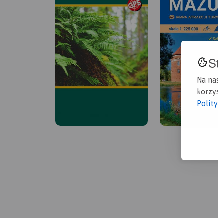
S
Na na
korzys
Polit