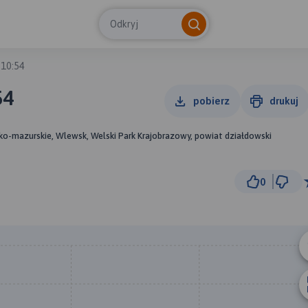
Odkryj
 10:54
54
pobierz
drukuj
ko-mazurskie, Wlewsk, Welski Park Krajobrazowy, powiat działdowski
0
2 km
© Traseo Map
© OpenMapTiles
© OpenStreetMap cont