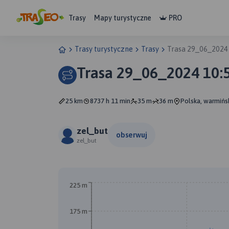
Trasy
Mapy turystyczne
PRO
Trasy turystyczne
Trasy
Trasa 29_06_2024
Trasa 29_06_2024 10:
25 km
8737 h 11 min
35 m
36 m
Polska, warmińs
zel_but
obserwuj
zel_but
225 m
175 m