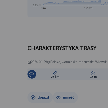
125 m
0 m
6.2 km
CHARAKTERYSTYKA TRASY
2024-06-29
Polska, warmińsko-mazurskie, Wlewsk, 
Długość trasy:
Suma prz
25 km
35 m
dojazd
umieść