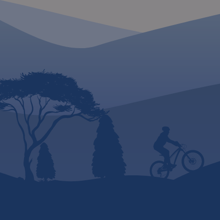
malowniczy obszar, pokryty
unikalnym ukształt
głównie sosnowymi lasami, a
terenu i dużym
krajobraz urozmaicają liczne
nagromadzeniem z
jeziora.
historycznych. Ninie
wydawnictwo to og
poglądowa rozległ
obszaru, jakim są W
Mazury. Dedykowana
zwłaszcza turystom
zmotoryzowanym.
Przedstawiono na ni
sieć dróg, wybraną 
noclegową oraz pro
najciekawszych atra
regionu. Wśród nich
się: zamki, pałace, k
muzea, zabytki tech
obiekty militarne, c
przyrody, wyróżniaj
miejsca widokowe i
panoramy. Mapę of
zakupić w aplikacji