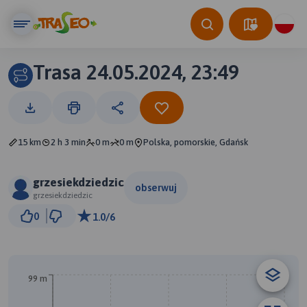
Trasa 24.05.2024, 23:49
15 km
2 h 3 min
0 m
0 m
Polska, pomorskie, Gdańsk
grzesiekdziedzic
obserwuj
grzesiekdziedzic
2 km
0
1.0/6
© Traseo Map
© OpenMapTiles
© OpenStreetMap contributors
99 m