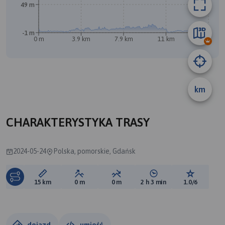
49 m
-1 m
0 m
3.9 km
7.9 km
11 km
15 km
A
km
B
CHARAKTERYSTYKA TRASY
2024-05-24
Polska, pomorskie, Gdańsk
Długość trasy:
Suma przewyższeń:
Suma spadków:
Średni czas potrzebny 
Ocena tras
15 km
0 m
0 m
2 h 3 min
1.0/6
dojazd
umieść