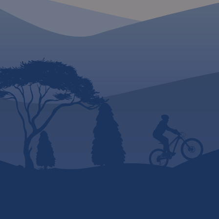
przysiółki, duże dzie
mapki tematyczne 
podziałem administ
kodami pocztowymi
przyrody i krainami
goegraficznymi.