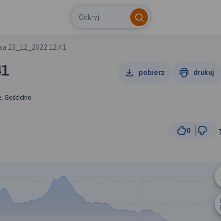
Odkryj
sa 23_12_2022 12:41
41
pobierz
drukuj
, Gościcino
0
3 km
© Traseo Map
© OpenMapTiles
© OpenStreetMap cont
B
A