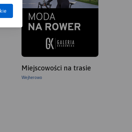
kie
obszar
o wraz z
 i
Miejscowości na trasie
iego
Wejherowo
oraz
.
ą:
,
 i
Rok