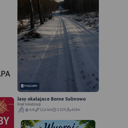
APA
POLECAMY
lasy okalajace Borne Sulinowo
Brak lokalizacji
6/6
11,6 km
3:23 h
623m