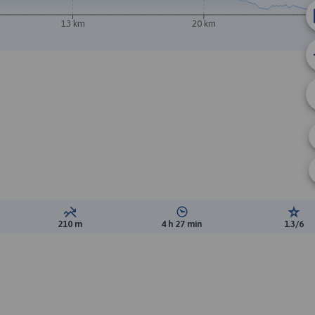
13 km
20 km
ewyższeń:
Suma spadków:
Średni czas potrzebny na pokon
Ocen
210 m
4 h 27 min
1.3/6