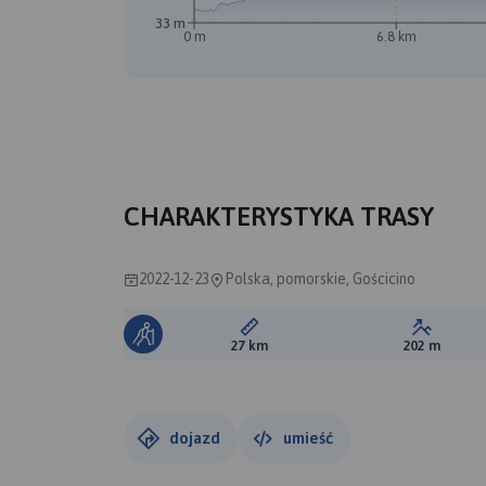
33 m
0 m
6.8 km
CHARAKTERYSTYKA TRASY
2022-12-23
Polska, pomorskie, Gościcino
Długość trasy:
Suma prz
27 km
202 m
dojazd
umieść