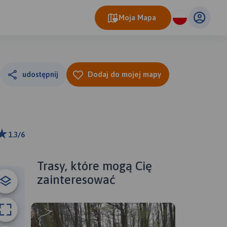
Moja Mapa
udostępnij
Dodaj do mojej mapy
1.3/6
ributors
Trasy, które mogą Cię
zainteresować