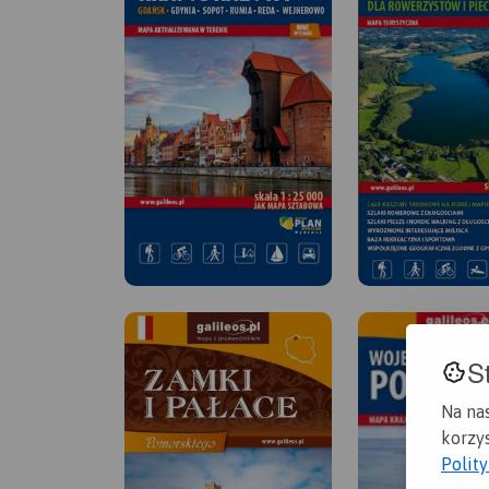
S
Na na
korzys
Polit