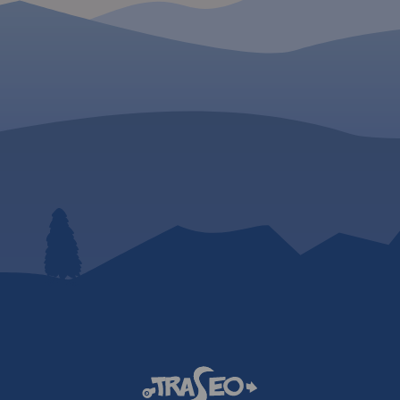
lnice) oraz
z
racyjnym,
, ochroną