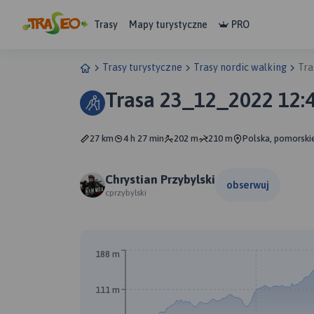
Trasy
Mapy turystyczne
PRO
Trasy turystyczne
Trasy nordic walking
Tra
Trasa 23_12_2022 12:
27 km
4 h 27 min
202 m
210 m
Polska, pomorskie
Chrystian Przybylski
obserwuj
cprzybylski
188 m
111 m