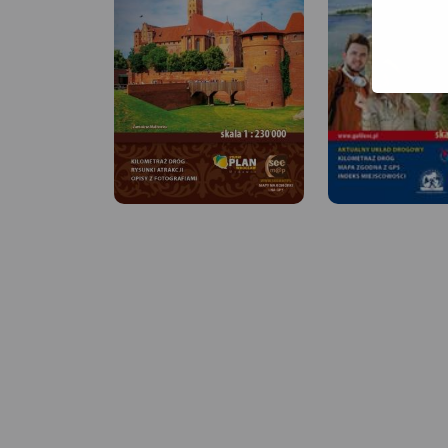
MAPA TURYSTYCZNA W
MAPA TURYSTYCZNA
APLIKACJI TRASEO
APLIKACJI TRASEO
Mapa Trójmiasta obejmuje
Mapa Kaszub dla ro
swoim zasięgiem obszar
piechurów część pó
Trójmiejskiego Parku
Zasięg mapy ograni
Krajobrazowego od Wejherowa
miejscowościami: Li
przez Redę, Rumię, Gdynię,
Sulęczyno na zacho
Sopot aż do Gdańska. Na
Lębork i Nowy Dwór
mapie ujęto wszystkie
Wejherowski na pół
informacje przydatne turyście.
Żukowo i Przywidz 
Podano aktualne przebiegi
wschodzie oraz Gołu
szlaków pieszych, rowerowych,
Wdzydze Kiszewskie
konnych, nordic walking i
południu. Na mapie