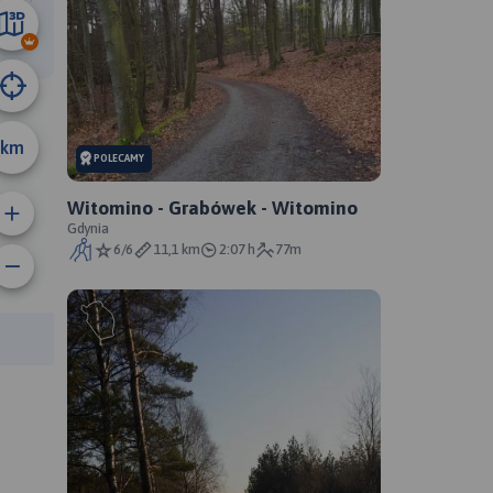
27 km
km
POLECAMY
Witomino - Grabówek - Witomino
Gdynia
6/6
11,1 km
2:07 h
77m
anie trasy:
a trasy: