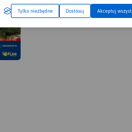
Tylko niezbędne
Dostosuj
Akceptuj wszyst
MAPA TURYSTYCZNA W
APLIKACJI TRASEO
MAPA TURYSTYCZNA W
APLIKACJI TRASEO
 W
Mapa Kaszub obejmuje 
Mapa turystyczna Kaszub
Pojezierza Kaszubskieg
obejmuje obszar od Łeby po
Kaszubskim, Wdzydzkim
werzystów i
Hel, zaznaczone tu zostały
fragmentem Trójmiejsk
łnocna.
szlaki turystyczne, ścieżki
Parku Krajobrazowego 
czony jest
dydaktyczne oraz lokalizacje
część Borów Tucholskich
pusz i
atrakcji turystycznych,
Zasięg mapy wyznaczaj
dzie,
fortyfikacji nadmorskich i
Bieszkowice na północy
latarni morskich.
Zblewo na południu,
nocy,
Dziemiany na zachodzie
na
Gdańsk na wschodzie.
ń i
wydania 2022
 na