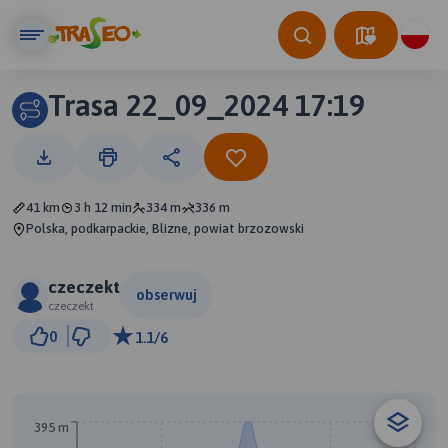
Trasa 22_09_2024 17:19
41 km
3 h 12 min
334 m
336 m
Polska, podkarpackie, Blizne, powiat brzozowski
czeczekt
obserwuj
czeczekt
3 km
0
1.1/6
© Traseo Map
© OpenMapTiles
© OpenStreetMap contributors
395 m