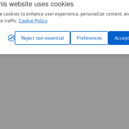
his website uses cookies
e cookies to enhance user experience, personalize content, a
POLECAMY
POLECAMY
e traffic.
Cookie Policy
Piesza trasa z Rymanowa-
Rowerem przez Jaśliski Park
Zdroju do Iwonicza-Zdroju z
Krajobrazowy
14,7 km
4:18 h
21,6 km
1:29 h
Reject non-essential
Preferences
Accept
powrotem przez Glorietę i
a widokowa
Górę Przymiarki
y Surowiczne
5:48 h
POLECAMY
POLECAMY
Muzeum Historyczne w
Muzeum Budownictwa
ebowzięcia
Sanoku
Ludowego w Sanoku
 Maryi Panny w