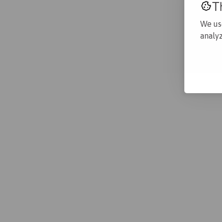
T
We us
POLECAMY
analyz
POLECAMY
Pętla rowerowa z
POLECAMY
Rymanowa przez Rymanów-
39,6 km
2:26 h
Zdrój, Wisłoczek i Rudawkę
Piesza tras
Pętla rowerowa z
przez Polan
23 km
Rymanowa przez Iwonicz-
25,6 km
1:33 h
Zdrój i Rymanów-Zdrój
Propozycje miejsc
więcej
PARTNER
POLECAMY
POLECAMY
Jaś Wędrowniczek Hotel
POLECAMY
Restauracja Rymanów
Kościół Wni
Cerkiew Zaśnięcia
Najświętszej
Przeświętej Bogarodzicy w
Haczowie
Bałuciance
Informacje
więcej