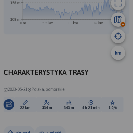
A
158 m
B
108 m
0 m
5.5 km
11 km
16 km
22 km
km
CHARAKTERYSTYKA TRASY
2023-05-21
Polska, pomorskie
Długość trasy:
Suma przewyższeń:
Suma spadków:
Średni czas potrzebny 
Ocena tras
22 km
334 m
343 m
4 h 21 min
1.0/6
dojazd
umieść