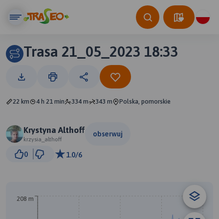
Trasa 21_05_2023 18:33
22 km
4 h 21 min
334 m
343 m
Polska, pomorskie
Krystyna Althoff
obserwuj
krzysia_althoff
2 km
0
1.0/6
© Traseo Map
© OpenMapTiles
© OpenStreetMap contributors
208 m