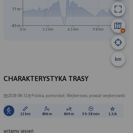
77 m
-85 m
0 m
3.2 km
6.5 km
9.8 km
13 km
km
CHARAKTERYSTYKA TRASY
2018-08-31
Polska, pomorskie, Wejherowo, powiat wejherowski
Długość trasy:
Suma przewyższeń:
Suma spadków:
Średni czas potrzebny 
Ocena tras
13 km
806 m
869 m
5 h 38 min
1.3/6
witamy jesień