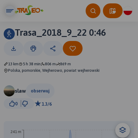
Trasa_2018_9_22 0:46
13 km
5 h 38 min
806 m
869 m
Polska, pomorskie, Wejherowo, powiat wejherowski
slaw
obserwuj
1 km
0
1.3/6
© Traseo Map
© OpenMapTiles
© OpenStreetMap contributors
241 m
A
B