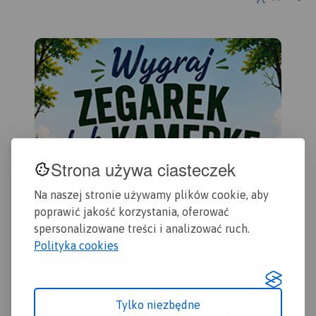
Wejherowa przez Redę,
fortyfikacji nadmorskich i
Zas
Rumię, Gdynię, Sopot aż do
latarni morskich.
Bie
Gdańska. Na mapie ujęto
Zbl
wszystkie informacje
Dzi
przydatne turyście. Podano
Gda
aktualne przebiegi szlaków
wyd
pieszych, rowerowych,
konnych, nordic walking i
konnych, łącznie z
kilometrażem.
Strona używa ciasteczek
Na naszej stronie używamy plików cookie, aby
poprawić jakość korzystania, oferować
spersonalizowane treści i analizować ruch.
Polityka cookies
Tylko niezbędne