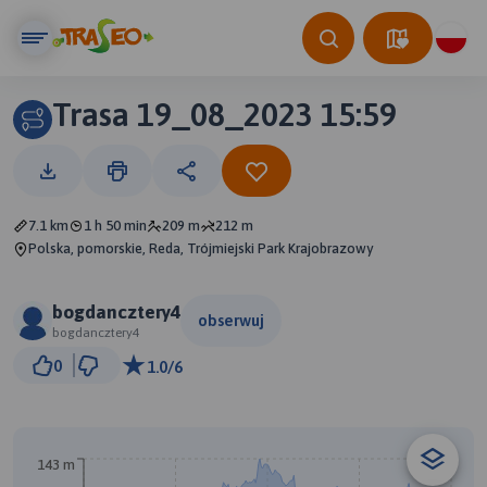
Trasa 19_08_2023 15:59
7.1 km
1 h 50 min
209 m
212 m
Polska, pomorskie, Reda, Trójmiejski Park Krajobrazowy
bogdancztery4
obserwuj
bogdancztery4
500 m
0
1.0/6
© Traseo Map
© OpenMapTiles
© OpenStreetMap contributors
A
B
143 m