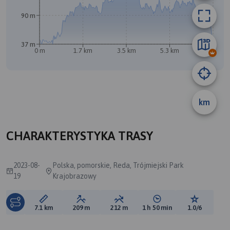
90 m
37 m
0 m
1.7 km
3.5 km
5.3 km
7.1 km
km
CHARAKTERYSTYKA TRASY
2023-08-
Polska, pomorskie, Reda, Trójmiejski Park
19
Krajobrazowy
Długość trasy:
Suma przewyższeń:
Suma spadków:
Średni czas potrzebny 
Ocena tras
7.1 km
209 m
212 m
1 h 50 min
1.0/6