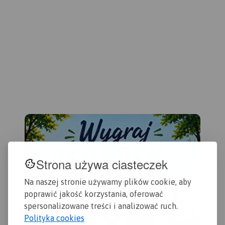
Bie
Gdańska. Na mapie ujęto
Zbl
wszystkie informacje
Dzi
przydatne turyście. Podano
Gda
aktualne przebiegi szlaków
wyd
pieszych, rowerowych,
konnych, nordic walking i
konnych, łącznie z
kilometrażem.
Strona używa ciasteczek
Na naszej stronie używamy plików cookie, aby
poprawić jakość korzystania, oferować
spersonalizowane treści i analizować ruch.
Polityka cookies