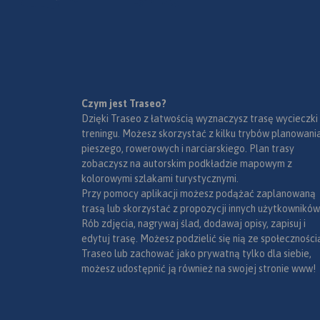
mapki tematyczne z
podziałem administracyjnym,
kodami pocztowymi, ochroną
przyrody i krainami
goegraficznymi.
Czym jest Traseo?
Dzięki Traseo z łatwością wyznaczysz trasę wycieczki
treningu. Możesz skorzystać z kilku trybów planowania
pieszego, rowerowych i narciarskiego. Plan trasy
zobaczysz na autorskim podkładzie mapowym z
kolorowymi szlakami turystycznymi.
Przy pomocy aplikacji możesz podążać zaplanowaną
trasą lub skorzystać z propozycji innych użytkowników
Rób zdjęcia, nagrywaj ślad, dodawaj opisy, zapisuj i
edytuj trasę. Możesz podzielić się nią ze społeczności
Traseo lub zachować jako prywatną tylko dla siebie,
możesz udostępnić ją również na swojej stronie www!