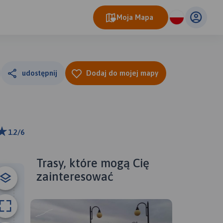
Moja Mapa
udostępnij
Dodaj do mojej mapy
1.2/6
 km
ributors
Trasy, które mogą Cię
zainteresować