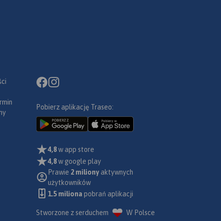
ci
rmin
Pobierz aplikację Traseo:
ny
4,8
w app store
4,8
w google play
Prawie
2 miliony
aktywnych
użytkowników
1.5 miliona
pobrań aplikacji
Stworzone z serduchem
W Polsce