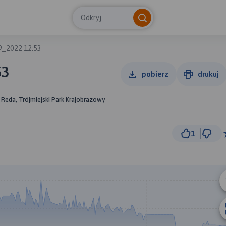
Odkryj
9_2022 12:53
53
pobierz
drukuj
 Reda, Trójmiejski Park Krajobrazowy
1
1
© Traseo Map
© OpenMapTiles
© OpenStreetMap cont
A