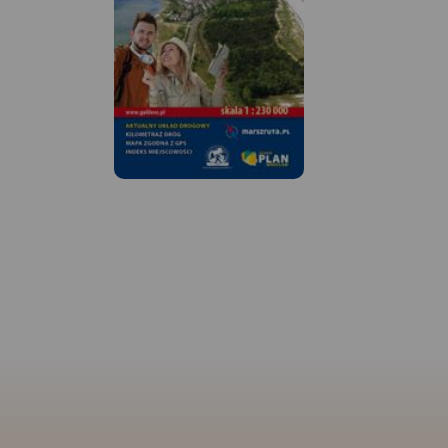
MAPA TURYSTYCZNA
APLIKACJI TRASEO
MAPA TURYSTYCZNA W
APLIKACJI TRASEO
Mapa turystyczna K
obejmuje obszar od
Mapa Trójmiasta obejmuje
Hel, zaznaczone tu 
swoim zasięgiem obszar
szlaki turystyczne, ś
Trójmiejskiego Parku
dydaktyczne oraz lo
Krajobrazowego od Wejherowa
atrakcji turystyczny
przez Redę, Rumię, Gdynię,
fortyfikacji nadmors
Sopot aż do Gdańska. Na
latarni morskich.
mapie ujęto wszystkie
informacje przydatne turyście.
Podano aktualne przebiegi
szlaków pieszych, rowerowych,
konnych, nordic walking i
konnych, łącznie z