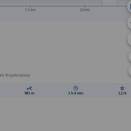
7.2 km
10 km
Park Krajobrazowy
ewyższeń:
Suma spadków:
Średni czas potrzebny na pokon
Ocen
983 m
3 h 4 min
1.2/6