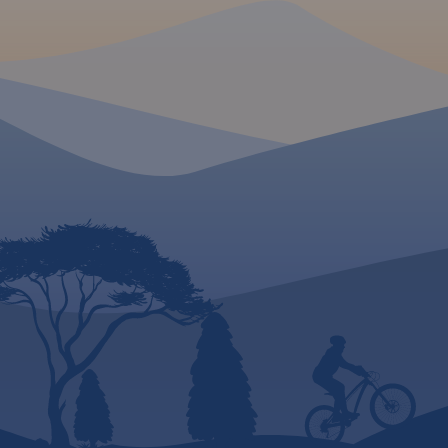
kilometrażem.
MAPA TURYSTYCZNA W
APLIKACJI TRASEO
Mapa całego
województwa
pomorskiego
z aktualnym
przebiegiem dróg. Opisano ich
numerację i kilometraż,
zaznaczono również stacje
paliw. Miejsca ciekawe, warte
odwiedzenia podkreślono
kolorem żółtym. Mapa posiada
opisaną siatkę geograficzną
WGS 84 przez co można ją
zastosować do urządzeń z
GPSem. Na rewersie
umieszczono indeks
miejscowości (miasta, wsie,
przysiółki, duże dzielnice) oraz