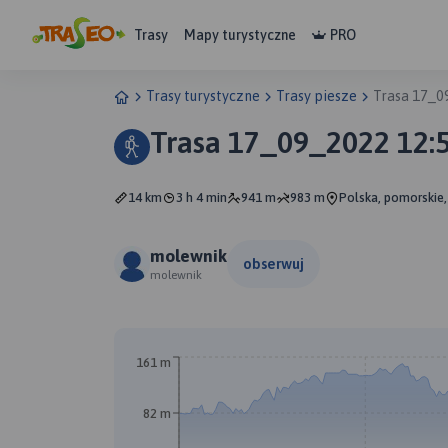
Trasy
Mapy turystyczne
PRO
Trasy turystyczne
Trasy piesze
Trasa 17_0
Trasa 17_09_2022 12:
14 km
3 h 4 min
941 m
983 m
Polska, pomorskie,
molewnik
obserwuj
molewnik
B
161 m
82 m