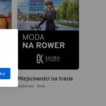
kie
Miejscowości na trasie
Wejherowo
Reda