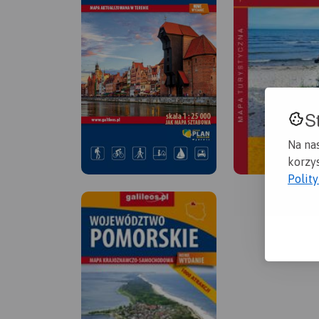
S
Na na
korzys
Polit