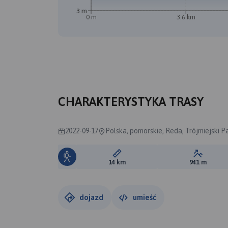
3 m
0 m
3.6 km
CHARAKTERYSTYKA TRASY
2022-09-17
Polska, pomorskie, Reda, Trójmiejski 
Długość trasy:
Suma prz
14 km
941 m
dojazd
umieść