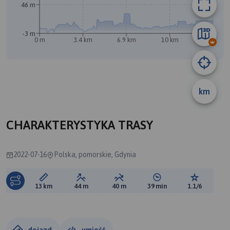
46 m
-3 m
0 m
3.4 km
6.9 km
10 km
13 km
A
km
CHARAKTERYSTYKA TRASY
2022-07-16
Polska, pomorskie, Gdynia
Długość trasy:
Suma przewyższeń:
Suma spadków:
Średni czas potrzebny 
Ocena tras
13 km
44 m
40 m
39 min
1.1/6
dojazd
umieść