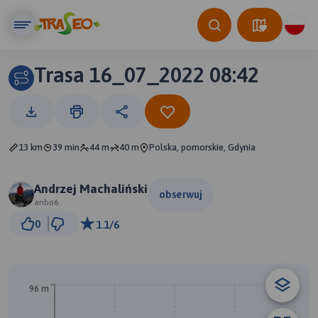
Trasa 16_07_2022 08:42
13 km
39 min
44 m
40 m
Polska, pomorskie, Gdynia
Andrzej Machaliński
obserwuj
anbo6
2 km
0
1.1/6
© Traseo Map
© OpenMapTiles
© OpenStreetMap contributors
B
96 m