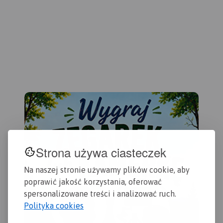
Dzi
przydatne turyście. Podano
Gda
aktualne przebiegi szlaków
wyd
pieszych, rowerowych,
konnych, nordic walking i
konnych, łącznie z
kilometrażem.
Strona używa ciasteczek
Na naszej stronie używamy plików cookie, aby
poprawić jakość korzystania, oferować
spersonalizowane treści i analizować ruch.
Polityka cookies