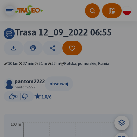
Trasa 12_09_2022 06:55
10 km
37 min
21 m
33 m
Polska, pomorskie, Rumia
pantom2222
obserwuj
pantom2222
2 km
0
1.0/6
© Traseo Map
© OpenMapTiles
© OpenStreetMap contributors
103 m
A