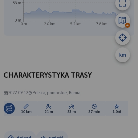
53 m
3 m
0 m
2.6 km
5.2 km
7.8 km
10 km
B
km
CHARAKTERYSTYKA TRASY
2022-09-12
Polska, pomorskie, Rumia
Długość trasy:
Suma przewyższeń:
Suma spadków:
Średni czas potrzebny 
Ocena tras
10 km
21 m
33 m
37 min
1.0/6
dojazd
umieść