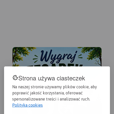
Dzi
przydatne turyście. Podano
Gda
aktualne przebiegi szlaków
wyd
pieszych, rowerowych,
konnych, nordic walking i
konnych, łącznie z
kilometrażem.
Strona używa ciasteczek
Na naszej stronie używamy plików cookie, aby
poprawić jakość korzystania, oferować
spersonalizowane treści i analizować ruch.
Polityka cookies