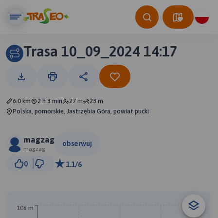
Trasa 10_09_2024 14:17
6.0 km
2 h 3 min
27 m
23 m
Polska, pomorskie, Jastrzębia Góra, powiat pucki
magzag
obserwuj
magzag
200 m
0
1.1/6
© Traseo Map
© OpenMapTiles
© OpenStreetMap contributors
106 m