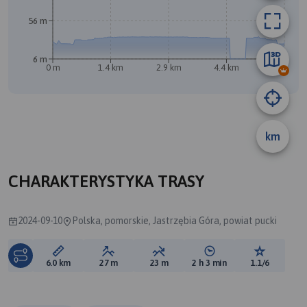
56 m
6 m
0 m
1.4 km
2.9 km
4.4 km
5.9 km
B
A
km
CHARAKTERYSTYKA TRASY
2024-09-10
Polska, pomorskie, Jastrzębia Góra, powiat pucki
Długość trasy:
Suma przewyższeń:
Suma spadków:
Średni czas potrzebny 
Ocena tras
6.0 km
27 m
23 m
2 h 3 min
1.1/6