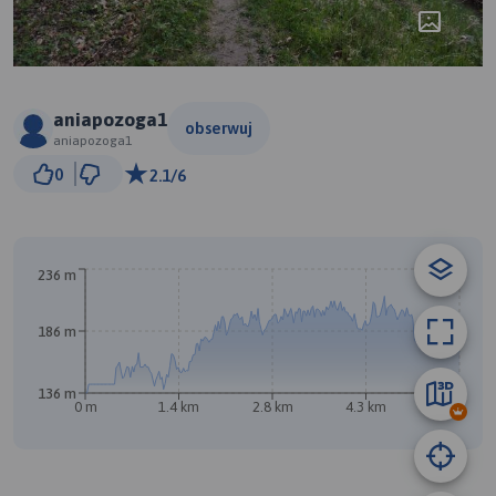
aniapozoga1
obserwuj
aniapozoga1
1 km
0
2.1/6
© Traseo Map
© OpenMapTiles
© OpenStreetMap contributors
A
236 m
186 m
136 m
0 m
1.4 km
2.8 km
4.3 km
5.7 km