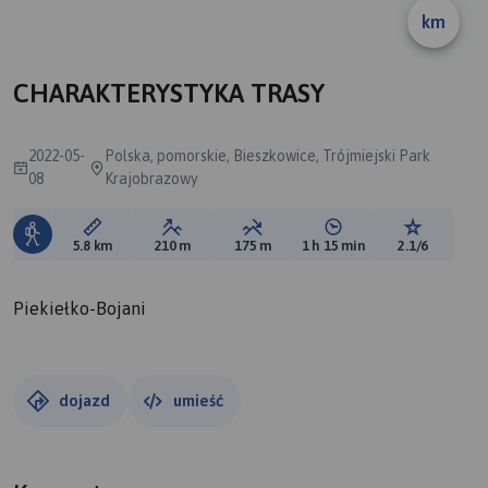
km
B
CHARAKTERYSTYKA TRASY
2022-05-
Polska, pomorskie, Bieszkowice, Trójmiejski Park
08
Krajobrazowy
Długość trasy:
Suma przewyższeń:
Suma spadków:
Średni czas potrzebny 
Ocena tras
5.8 km
210 m
175 m
1 h 15 min
2.1/6
Piekiełko-Bojani
dojazd
umieść