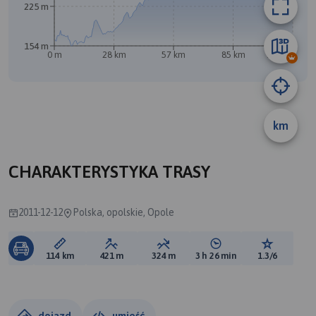
225 m
B
154 m
0 m
28 km
57 km
85 km
114 km
A
km
CHARAKTERYSTYKA TRASY
2011-12-12
Polska, opolskie, Opole
Długość trasy:
Suma przewyższeń:
Suma spadków:
Średni czas potrzebny 
Ocena tras
114 km
421 m
324 m
3 h 26 min
1.3/6
dojazd
umieść