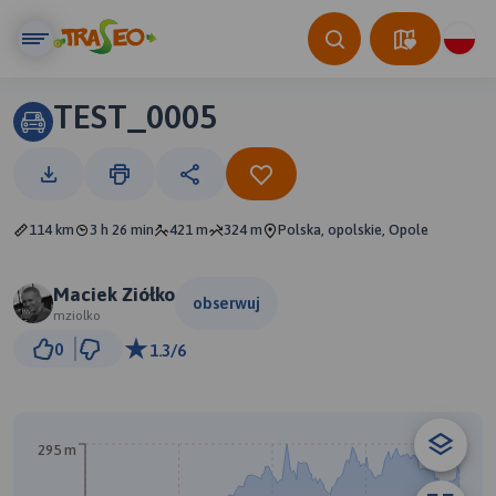
TEST_0005
114 km
3 h 26 min
421 m
324 m
Polska, opolskie, Opole
Maciek Ziółko
obserwuj
mziolko
20 km
0
1.3/6
© Traseo Map
© OpenMapTiles
© OpenStreetMap contributors
295 m