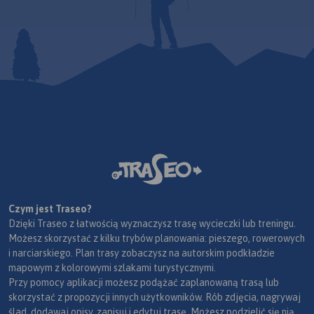
Czym jest Traseo?
Dzięki Traseo z łatwością wyznaczysz trasę wycieczki lub treningu.
Możesz skorzystać z kilku trybów planowania: pieszego, rowerowych
i narciarskiego. Plan trasy zobaczysz na autorskim podkładzie
mapowym z kolorowymi szlakami turystycznymi.
Przy pomocy aplikacji możesz podążać zaplanowaną trasą lub
skorzystać z propozycji innych użytkowników. Rób zdjęcia, nagrywaj
ślad, dodawaj opisy, zapisuj i edytuj trasę. Możesz podzielić się nią