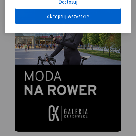
Dostosuj
oczywiście treści
krajoznawcze, wplatane w
Akceptuj wszystkie
opis szlaku zgodnie z
kierunkiem poruszania się
rowerzystów. Całość trasy
została podzielona na 13
arkuszy map (plus
powiększenie fragmentu
trasy w rejonie Złotego
Potoku), tworzących jakby
umowne odcinki. Przy czym
podział ten wynika
wyłącznie z zasięgu
poszczególnych arkuszy, i
nie należy go kojarzyć z
realnymi etapami przejazdu.
Żeby ułatwić czytanie mapy,
poszczególne arkusze map
zostały tak poobracane, aby
były ułożone przed
użytkownikiem zgodnie z