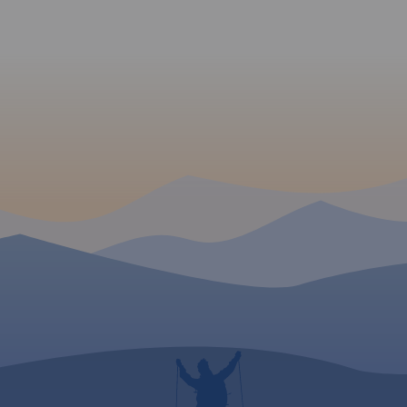
rozwiązania podziału trasy
szlaku na etapy dzienne,
wskazując miejscowości
wraz z listą noclegów, gdzie
najlepiej zrobić odpoczynek.
Mając na uwadze
nastawienie i możliwości
kondycyjne rowerzystów - od
sportowego po zupełnie
rekreacyjną turystykę
rowerową-
zaproponowaliśmy do
wyboru podział trasy na: 2-3-
4-5 etapów
dziennych. Mapę offline
można zakupić w aplikacji
Traseo na urządzenia
mobilne.
Rok wydania 2020